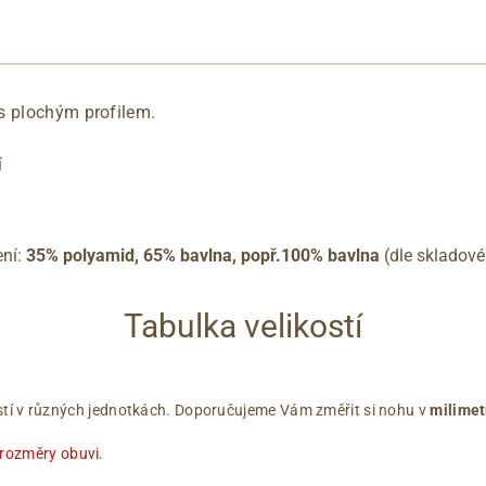
s plochým profilem.
í
ení:
35% polyamid, 65% bavlna, popř.100% bavlna
(dle skladové
Tabulka velikostí
ikostí v různých jednotkách. Doporučujeme Vám změřit si nohu v
milimet
 rozměry obuvi
.