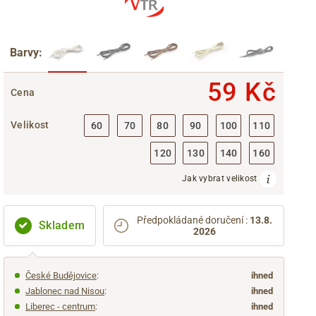
Barvy:
59 Kč
Cena
Velikost
60
70
80
90
100
110
120
130
140
160
Jak vybrat velikost
Předpokládané doručení
:
13.8.
Skladem
2026
České Budějovice
:
ihned
Jablonec nad Nisou
:
ihned
Liberec - centrum
:
ihned