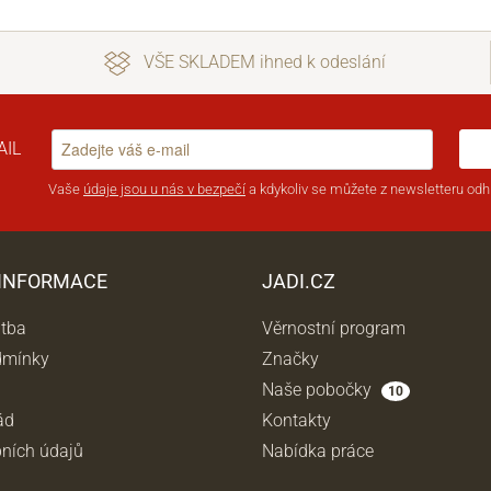
VŠE SKLADEM ihned k odeslání
AIL
Vaše
údaje jsou u nás v bezpečí
a kdykoliv se můžete z newsletteru odhl
 INFORMACE
JADI.CZ
atba
Věrnostní program
dmínky
Značky
Naše pobočky
10
ád
Kontakty
ních údajů
Nabídka práce