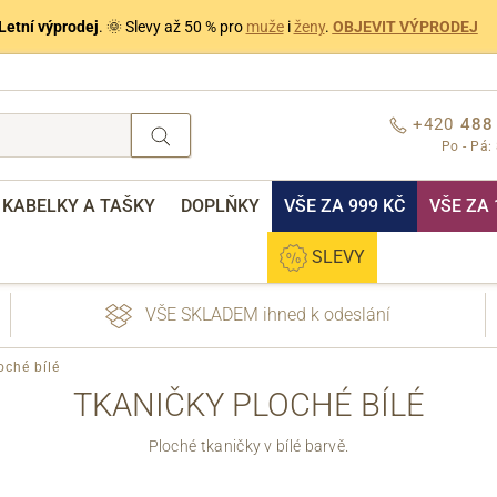
Letní výprodej
. 🌞 Slevy až 50 % pro
muže
i
ženy
.
OBJEVIT VÝPRODEJ
+420
488
Po - Pá:
KABELKY A TAŠKY
DOPLŇKY
VŠE ZA 999 KČ
VŠE ZA 
SLEVY
VŠE SKLADEM ihned k odeslání
oché bílé
TKANIČKY PLOCHÉ BÍLÉ
Ploché tkaničky v bílé barvě.
nebo přihlášení