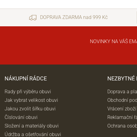
DOPRAVA ZDARMA nad 999 Kč
NOVINKY NA VÁŠ EM
NÁKUPNÍ RÁDCE
NEZBYTNÉ
Rady při výběru obuvi
Doprava a pl
Jak vybrat velikost obuvi
Obchodní po
Jakou zvolit šířku obuvi
Vrácení zboží
Číslování obuvi
Reklamační ř
Složení a materiály obuvi
Ochrana osob
Údržba a ošetřování obuvi