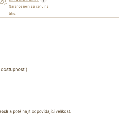
Garance nejnižší cenu na
trhu.
 dostupnosti)
rech
a poté najít odpovídající velikost.