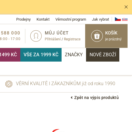
Prodejny
Kontakt
Věrnostní program
Jak vybrat
 588 000
MŮJ ÚČET
KOŠÍK
0
 8:00 - 17:00
Přihlášení
/
Registrace
je prázdný
1499 KČ
VŠE ZA 1999 KČ
ZNAČKY
NOVÉ ZBOŽÍ
VĚRNÍ KVALITĚ I ZÁKAZNÍKŮM již od roku 1990
Zpět na výpis produktů
PŘIHLÁSIT