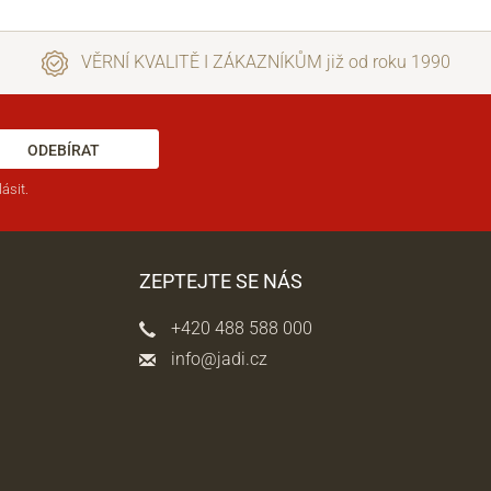
VĚRNÍ KVALITĚ I ZÁKAZNÍKŮM již od roku 1990
ODEBÍRAT
ásit.
ZEPTEJTE SE NÁS
+420 488 588 000
info@jadi.cz