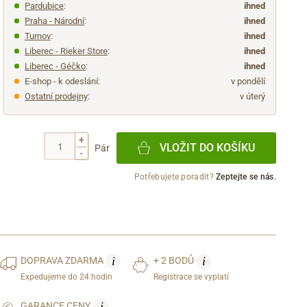
Pardubice
:
ihned
Praha - Národní
:
ihned
Turnov
:
ihned
Liberec - Rieker Store
:
ihned
Liberec - Géčko
:
ihned
E-shop - k odeslání:
v pondělí
Ostatní prodejny
:
v úterý
+
VLOŽIT DO KOŠÍKU
Pár
-
Potřebujete poradit?
Zeptejte se nás.
i
i
DOPRAVA
ZDARMA
+ 2 BODŮ
Expedujeme do 24 hodin
Registrace se vyplatí
i
GARANCE CENY