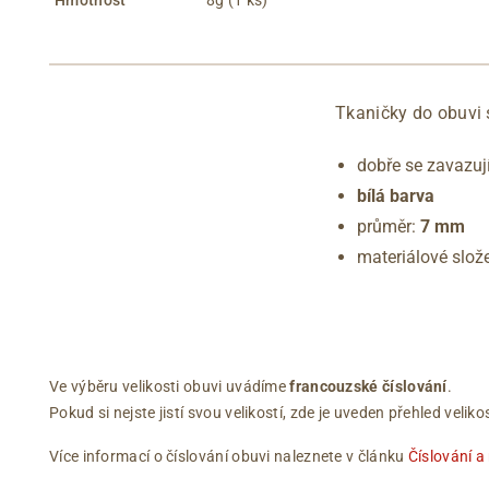
Hmotnost
8g (1 ks)
Tkaničky do obuvi 
dobře se zavazuj
bílá barva
průměr:
7 mm
materiálové slož
Ve výběru velikosti obuvi uvádíme
francouzské číslování
.
Pokud si nejste jistí svou velikostí, zde je uveden přehled vel
Více informací o číslování obuvi naleznete v článku
Číslování a