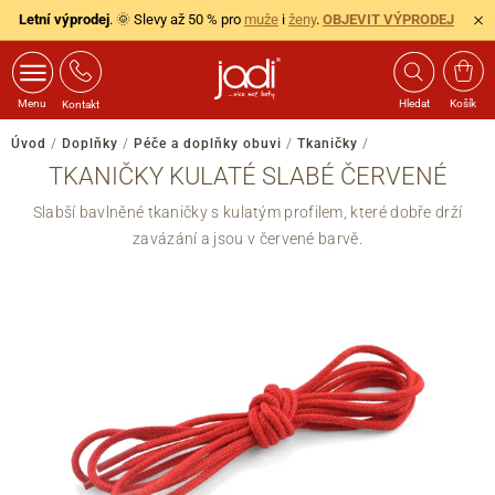
Letní výprodej
. 🌞 Slevy až 50 % pro
muže
i
ženy
.
OBJEVIT VÝPRODEJ
Menu
Hledat
Košík
Kontakt
Úvod
/
Doplňky
/
Péče a doplňky obuvi
/
Tkaničky
/
TKANIČKY KULATÉ SLABÉ ČERVENÉ
Slabší bavlněné tkaničky s kulatým profilem, které dobře drží
zavázání a jsou v červené barvě.