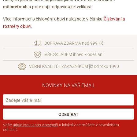
milimetrech
a poté najít odpovídající velikost.
Více informací o číslování obuvi naleznete v článku
Číslování a
rozměry obuvi
.
DOPRAVA ZDARMA nad 999 Kč
VŠE SKLADEM ihned k odeslání
VĚRNÍ KVALITĚ I ZÁKAZNÍKŮM již od roku 1990
NOVINKY NA VÁŠ EMAIL
ODEBÍRAT
Vaše
údaje jsou u nás v bezpečí
a kdykoliv se můžete z newsletteru
odhlásit.