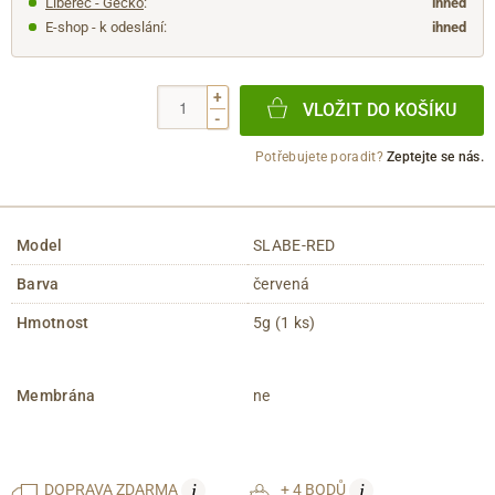
Liberec - Géčko
:
ihned
E-shop - k odeslání:
ihned
+
VLOŽIT DO KOŠÍKU
-
Potřebujete poradit?
Zeptejte se nás.
Model
SLABE-RED
Barva
červená
Hmotnost
5g (1 ks)
Membrána
ne
i
i
DOPRAVA
ZDARMA
+ 4 BODŮ