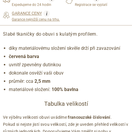
Expedujeme do 24 hodin
Registrace se vyplatí
i
GARANCE CENY
Garance nejnižší cenu na trhu.
Slabé tkaničky do obuvi s kulatým profilem.
díky materiálovému složení skvěle drží při zavazování
červená barva
uvnitř zpevněny dutinkou
dokonale osvěží vaši obuv
průměr: cca
2,5 mm
materiálové složení:
100% bavlna
Tabulka velikostí
Ve výběru velikosti obuvi uvádíme
francouzské číslování
.
Pokud si nejste jistí svou velikostí, zde je uveden přehled velikostí v
různých jednotkách. Doporučujeme Vám změřit si nohu v