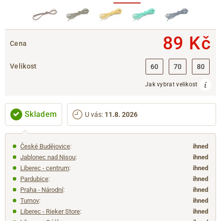
89 Kč
Cena
Velikost
60
70
80
Jak vybrat velikost
Skladem
U vás
:
11.8. 2026
České Budějovice
:
ihned
Jablonec nad Nisou
:
ihned
Liberec - centrum
:
ihned
Pardubice
:
ihned
Praha - Národní
:
ihned
Turnov
:
ihned
Liberec - Rieker Store
:
ihned