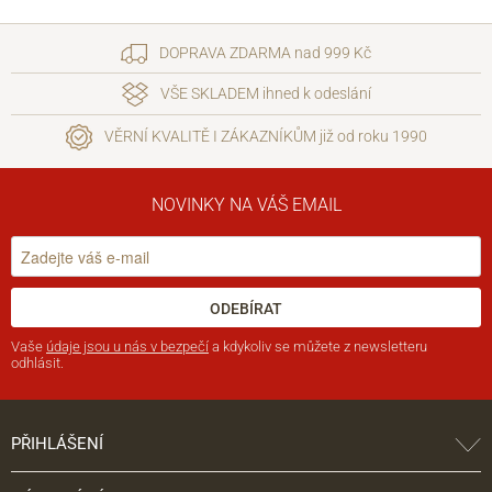
DOPRAVA ZDARMA nad 999 Kč
VŠE SKLADEM ihned k odeslání
VĚRNÍ KVALITĚ I ZÁKAZNÍKŮM již od roku 1990
NOVINKY NA VÁŠ EMAIL
ODEBÍRAT
Vaše
údaje jsou u nás v bezpečí
a kdykoliv se můžete z newsletteru
odhlásit.
PŘIHLÁŠENÍ