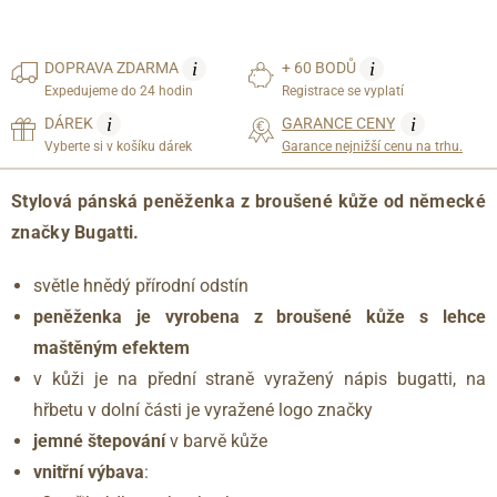
i
i
DOPRAVA
ZDARMA
+ 60 BODŮ
Expedujeme do 24 hodin
Registrace se vyplatí
i
i
DÁREK
GARANCE CENY
Vyberte si v košíku dárek
Garance nejnižší cenu na trhu.
Stylová pánská peněženka z broušené kůže
od německé
značky Bugatti.
světle hnědý přírodní odstín
peněženka je vyrobena z broušené kůže s lehce
maštěným efektem
v kůži je na přední straně vyražený nápis bugatti, na
hřbetu v dolní části je vyražené logo značky
jemné štepování
v barvě kůže
vnitřní výbava
: