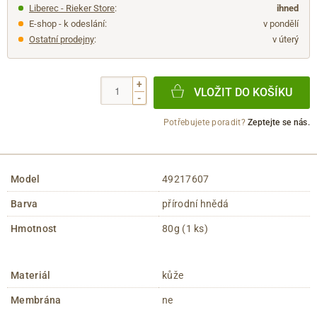
Liberec - Rieker Store
:
ihned
E-shop - k odeslání:
v pondělí
Ostatní prodejny
:
v úterý
+
VLOŽIT DO KOŠÍKU
-
Potřebujete poradit?
Zeptejte se nás.
Model
49217607
Barva
přírodní hnědá
Hmotnost
80g (1 ks)
Materiál
kůže
Membrána
ne