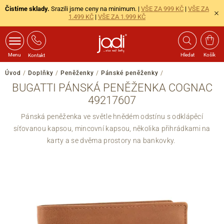
Čistíme sklady.
Srazili jsme ceny na minimum. |
VŠE ZA 999 KČ
|
VŠE ZA
1.499 KČ
|
VŠE ZA 1.999 KČ
Menu
Hledat
Košík
Kontakt
Úvod
/
Doplňky
/
Peněženky
/
Pánské peněženky
/
BUGATTI PÁNSKÁ PENĚŽENKA COGNAC
49217607
Pánská peněženka ve světle hnědém odstínu s odklápěcí
síťovanou kapsou, mincovní kapsou, několika přihrádkami na
karty a se dvěma prostory na bankovky.