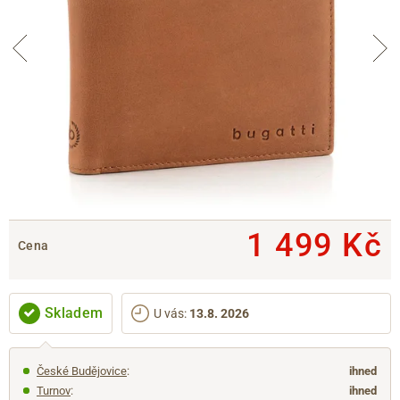
1 499 Kč
Cena
Skladem
U vás
:
13.8. 2026
České Budějovice
:
ihned
Turnov
:
ihned