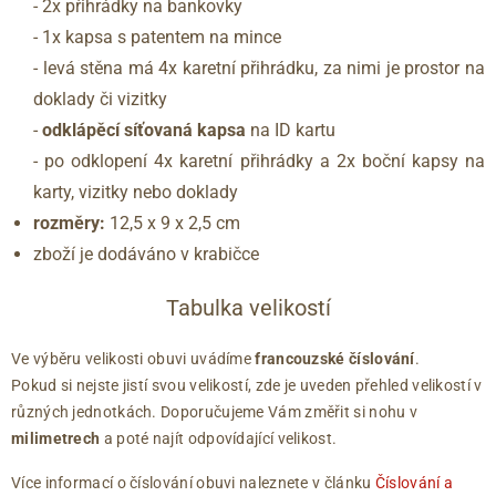
- 2x přihrádky na bankovky
- 1x kapsa s patentem na mince
- levá stěna má 4x karetní přihrádku, za nimi je prostor na
doklady či vizitky
-
odklápěcí síťovaná kapsa
na ID kartu
- po odklopení 4x karetní přihrádky a 2x boční kapsy na
karty, vizitky nebo doklady
rozměry:
12,5 x 9 x 2,5 cm
zboží je dodáváno v krabičce
Tabulka velikostí
Ve výběru velikosti obuvi uvádíme
francouzské číslování
.
Pokud si nejste jistí svou velikostí, zde je uveden přehled velikostí v
různých jednotkách. Doporučujeme Vám změřit si nohu v
milimetrech
a poté najít odpovídající velikost.
Více informací o číslování obuvi naleznete v článku
Číslování a