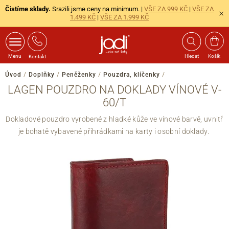
Čistíme sklady.
Srazili jsme ceny na minimum. |
VŠE ZA 999 KČ
|
VŠE ZA
1.499 KČ
|
VŠE ZA 1.999 KČ
Menu
Hledat
Košík
Kontakt
Úvod
/
Doplňky
/
Peněženky
/
Pouzdra, klíčenky
/
LAGEN POUZDRO NA DOKLADY VÍNOVÉ V-
60/T
Dokladové pouzdro vyrobené z hladké kůže ve vínové barvě, uvnitř
je bohatě vybavené přihrádkami na karty i osobní doklady.