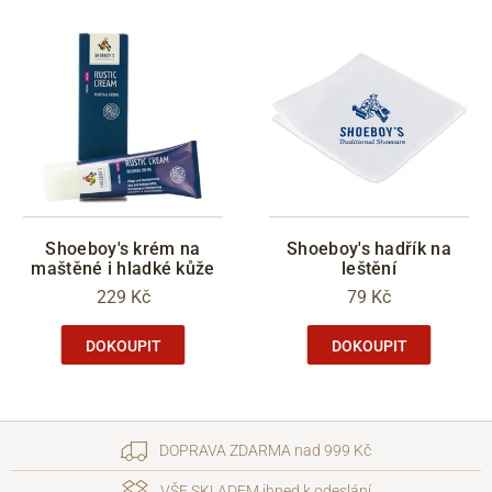
Shoeboy's krém na
Shoeboy's hadřík na
maštěné i hladké kůže
leštění
229 Kč
79 Kč
DOKOUPIT
DOKOUPIT
DOPRAVA ZDARMA nad 999 Kč
VŠE SKLADEM ihned k odeslání