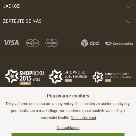
JADI.CZ
ZEPTEJTE SE NÁS
Používáme cookies
Díky vašemu souhlasu pro anonymní využití cookies za účelem analytiky,
personalizace a marketingu vám budeme moci poskytovat služby v
maximální kvalitě.
Více informací
.
©2026 JADI.cz. Užití materiálů bez souhlasu není možné.
Údaje mají pouze informativní charakter a mohou být změněny bez
předchozího upozornění.
Nesouhlasím
Technicky zajišťuje
Simplia.cz
.