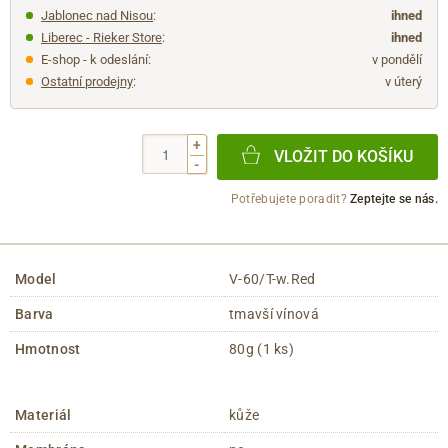
Jablonec nad Nisou
:
ihned
Liberec - Rieker Store
:
ihned
E-shop - k odeslání:
v pondělí
Ostatní prodejny
:
v úterý
+
VLOŽIT DO KOŠÍKU
-
Potřebujete poradit?
Zeptejte se nás.
Model
V-60/T-w.Red
Barva
tmavší vínová
Hmotnost
80g (1 ks)
Materiál
kůže