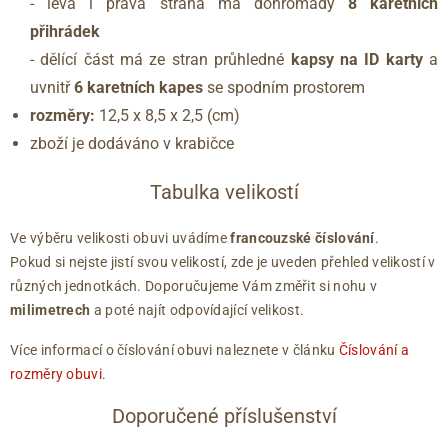
- levá i pravá strana má dohromady
8 karetních
přihrádek
- dělící část má ze stran průhledné
kapsy na ID karty
a
uvnitř
6 karetních kapes
se spodním prostorem
rozměry:
12,5 x 8,5 x 2,5 (cm)
zboží je dodáváno v krabičce
Tabulka velikostí
Ve výběru velikosti obuvi uvádíme
francouzské číslování
.
Pokud si nejste jistí svou velikostí, zde je uveden přehled velikostí v
různých jednotkách. Doporučujeme Vám změřit si nohu v
milimetrech
a poté najít odpovídající velikost.
Více informací o číslování obuvi naleznete v článku
Číslování a
rozměry obuvi
.
Doporučené příslušenství