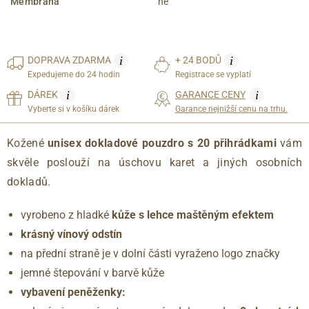
Membrána
ne
i
i
DOPRAVA
ZDARMA
+ 24 BODŮ
Expedujeme do 24 hodin
Registrace se vyplatí
i
i
DÁREK
GARANCE CENY
Vyberte si v košíku dárek
Garance nejnižší cenu na trhu.
Kožené
unisex dokladové pouzdro
s 20 přihrádkami
vám
skvěle poslouží na úschovu karet a jiných osobních
dokladů.
vyrobeno z hladké
kůže s lehce maštěným efektem
krásný vínový odstín
na přední straně je v dolní části vyraženo logo značky
jemné štepování v barvě kůže
vybavení peněženky: