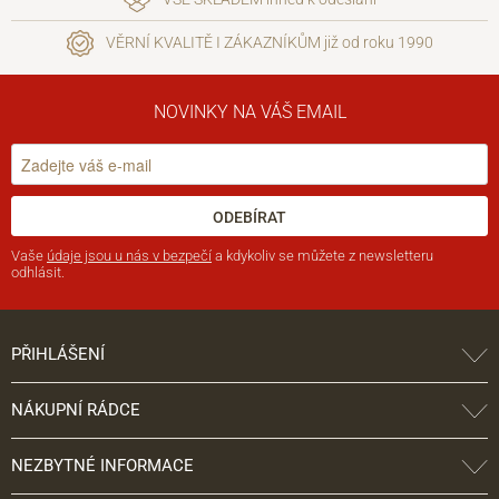
VĚRNÍ KVALITĚ I ZÁKAZNÍKŮM již od roku 1990
NOVINKY NA VÁŠ EMAIL
ODEBÍRAT
Vaše
údaje jsou u nás v bezpečí
a kdykoliv se můžete z newsletteru
odhlásit.
PŘIHLÁŠENÍ
NÁKUPNÍ RÁDCE
NEZBYTNÉ INFORMACE