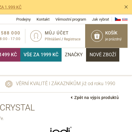
ZA 1.999 KČ
Prodejny
Kontakt
Věrnostní program
Jak vybrat
 588 000
MŮJ ÚČET
KOŠÍK
0
 8:00 - 17:00
Přihlášení
/
Registrace
je prázdný
1499 KČ
VŠE ZA 1999 KČ
ZNAČKY
NOVÉ ZBOŽÍ
VĚRNÍ KVALITĚ I ZÁKAZNÍKŮM již od roku 1990
Zpět na výpis produktů
 CRYSTAL
PŘIHLÁSIT
ře.