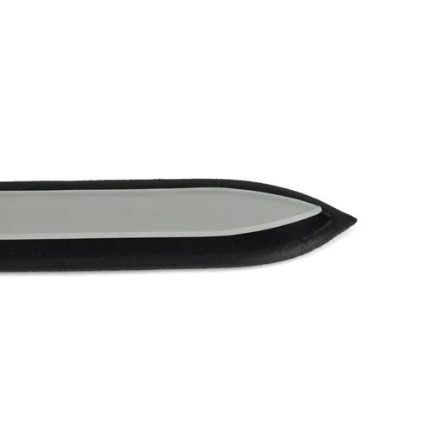
Přes Facebook
Přes Seznam
Přes Google