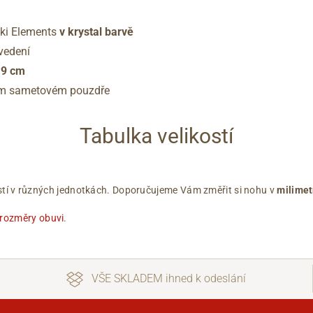
ki Elements
v krystal barvě
ovedení
í
9 cm
ém sametovém pouzdře
Tabulka velikostí
ikostí v různých jednotkách. Doporučujeme Vám změřit si nohu v
milimet
 rozměry obuvi
.
VŠE SKLADEM ihned k odeslání