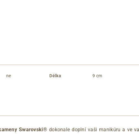
ne
Délka
9 cm
s kameny Swarovski®
dokonale doplní vaši manikúru a ve va