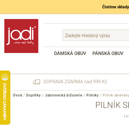
Čistíme sklady
DÁMSKÁ OBUV
PÁNSKÁ OBUV
DOPRAVA ZDARMA nad 999 Kč
Úvod
/
Doplňky
/
Jablonecká bižuterie
/
Pilníky
/
Pilník skleně
PILNÍK 
Zapomenuté heslo
Lu
Registrace