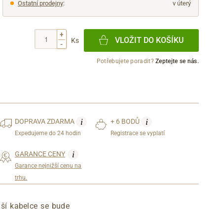
Ostatní prodejny
:
v úterý
+
VLOŽIT DO KOŠÍKU
Ks
-
Potřebujete poradit?
Zeptejte se nás.
i
i
DOPRAVA
ZDARMA
+ 6 BODŮ
Expedujeme do 24 hodin
Registrace se vyplatí
i
GARANCE CENY
Garance nejnižší cenu na
trhu.
ší kabelce se bude