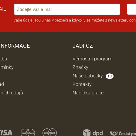
AIL
Vaše
údaje jsou u nás v bezpečí
a kdykoliv se můžete z newsletteru odhl
 INFORMACE
JADI.CZ
atba
Věrnostní program
dmínky
Značky
Naše pobočky
10
ád
Kontakty
ních údajů
Nabídka práce