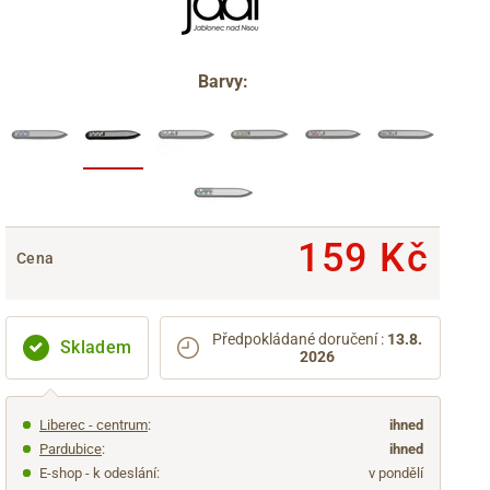
Barvy:
159 Kč
Cena
Předpokládané doručení
:
13.8.
Skladem
2026
Liberec - centrum
:
ihned
Pardubice
:
ihned
E-shop - k odeslání:
v pondělí