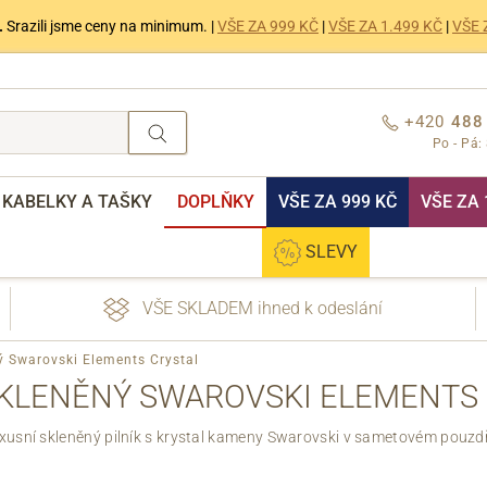
.
Srazili jsme ceny na minimum. |
VŠE ZA 999 KČ
|
VŠE ZA 1.499 KČ
|
VŠE 
+420
488
Po - Pá:
KABELKY A TAŠKY
DOPLŇKY
VŠE ZA 999 KČ
VŠE ZA 
SLEVY
VŠE SKLADEM ihned k odeslání
ný Swarovski Elements Crystal
SKLENĚNÝ SWAROVSKI ELEMENTS
xusní skleněný pilník s krystal kameny Swarovski v sametovém pouzd
nebo přihlášení