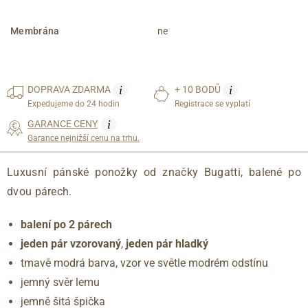
Membrána
ne
i
i
DOPRAVA
ZDARMA
+ 10 BODŮ
Expedujeme do 24 hodin
Registrace se vyplatí
i
GARANCE CENY
Garance nejnižší cenu na trhu.
Luxusní pánské ponožky od značky Bugatti, balené po
dvou párech.
balení po 2 párech
jeden pár vzorovaný
,
jeden pár hladký
tmavě modrá barva, vzor ve světle modrém odstínu
jemný svěr lemu
jemně šitá špička