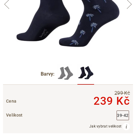
Barvy:
299 Kč
239 Kč
Cena
Velikost
39-42
Jak vybrat velikost