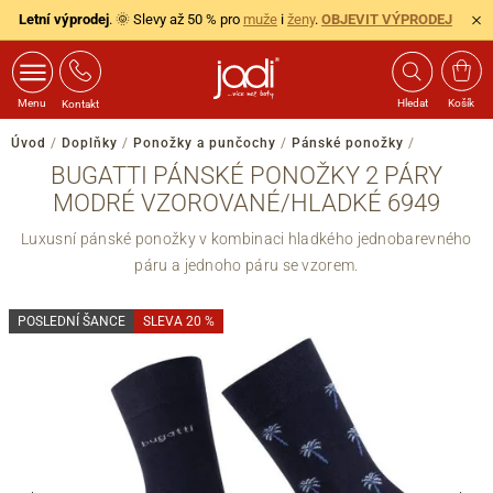
Letní výprodej
. 🌞 Slevy až 50 % pro
muže
i
ženy
.
OBJEVIT VÝPRODEJ
Menu
Hledat
Košík
Kontakt
Úvod
/
Doplňky
/
Ponožky a punčochy
/
Pánské ponožky
/
BUGATTI PÁNSKÉ PONOŽKY 2 PÁRY
MODRÉ VZOROVANÉ/HLADKÉ 6949
Luxusní pánské ponožky v kombinaci hladkého jednobarevného
páru a jednoho páru se vzorem.
POSLEDNÍ ŠANCE
SLEVA 20 %