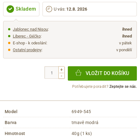
Skladem
U vás
:
12.8. 2026
Jablonec nad Nisou
:
ihned
Liberec - Géčko
:
ihned
E-shop - k odeslání:
v pátek
Ostatní prodejny
:
v pondělí
+
VLOŽIT DO KOŠÍKU
-
Potřebujete poradit?
Zeptejte se nás.
Model
6949-545
Barva
tmavě modrá
Hmotnost
40g (1 ks)