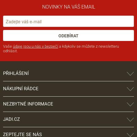
NOVINKY NA VÁŠ EMAIL
ODEBÍRAT
Vaše
údaje jsou u nás v bezpečí
a kdykoliv se můžete z newsletteru
odhlásit.
PŘIHLÁŠENÍ
NÁKUPNÍ RÁDCE
NEZBYTNÉ INFORMACE
JADI.CZ
ZEPTEJTE SE NÁS