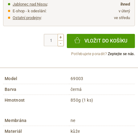
Jablonec nad Nisou
:
ihned
E-shop - k odeslání:
v úterý
Ostatní prodejny
:
ve středu
+
VLOŽIT DO KOŠÍKU
-
Potřebujete poradit?
Zeptejte se nás.
Model
69003
Barva
černá
Hmotnost
850g (1 ks)
Membrána
ne
Materiál
kůže