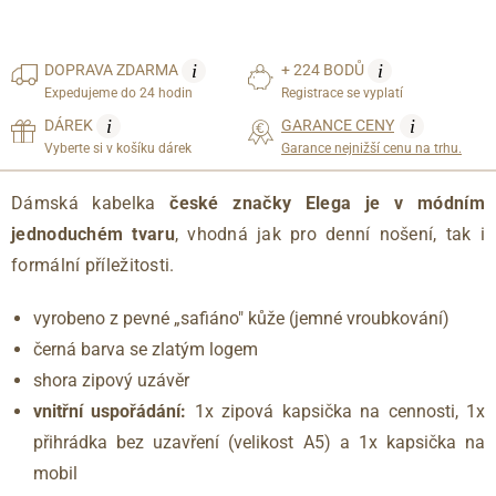
i
i
DOPRAVA
ZDARMA
+ 224 BODŮ
Expedujeme do 24 hodin
Registrace se vyplatí
i
i
DÁREK
GARANCE CENY
Vyberte si v košíku dárek
Garance nejnižší cenu na trhu.
Dámská kabelka
české značky Elega je v módním
jednoduchém tvaru
, vhodná jak pro denní nošení, tak i
formální příležitosti.
vyrobeno z pevné „safiáno" kůže (jemné vroubkování)
černá barva se zlatým logem
shora zipový uzávěr
vnitřní uspořádání:
1x zipová kapsička na cennosti, 1x
přihrádka bez uzavření (velikost A5) a 1x kapsička na
mobil