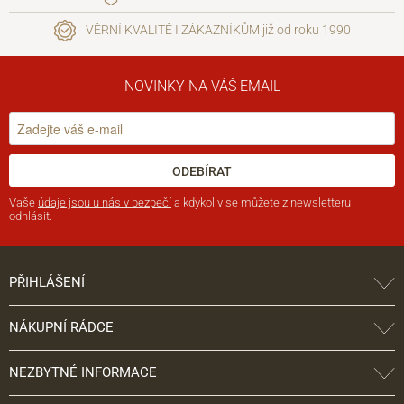
VĚRNÍ KVALITĚ I ZÁKAZNÍKŮM již od roku 1990
NOVINKY NA VÁŠ EMAIL
ODEBÍRAT
Vaše
údaje jsou u nás v bezpečí
a kdykoliv se můžete z newsletteru
odhlásit.
PŘIHLÁŠENÍ
NÁKUPNÍ RÁDCE
NEZBYTNÉ INFORMACE