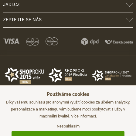
JADI.CZ
ZEPTEJTE SE NÁS
Používáme cookies
Díky vašemu souhlasu pro anonymní využití cookies za účelem analytiky,
personalizace a marketingu vám budeme moci poskytovat služby v
maximální kvalitě.
Více informací
.
©2026 JADI.cz. Užití materiálů bez souhlasu není možné.
Údaje mají pouze informativní charakter a mohou být změněny bez
předchozího upozornění.
Nesouhlasím
Technicky zajišťuje
Simplia.cz
.