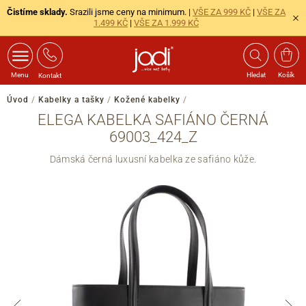
Čistíme sklady.
Srazili jsme ceny na minimum. |
VŠE ZA 999 KČ
|
VŠE ZA
1.499 KČ
|
VŠE ZA 1.999 KČ
Menu
Hledat
Košík
Kontakt
Úvod
/
Kabelky a tašky
/
Kožené kabelky
/
ELEGA KABELKA SAFIÁNO ČERNÁ
69003_424_Z
Dámská černá luxusní kabelka ze safiáno kůže.