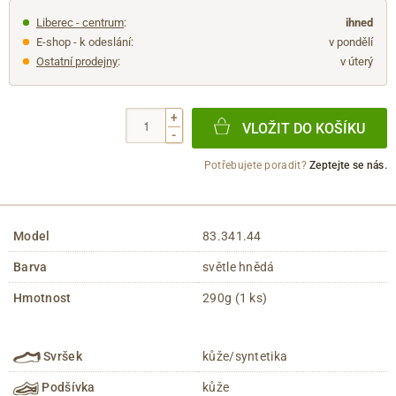
Liberec - centrum
:
ihned
E-shop - k odeslání:
v pondělí
Ostatní prodejny
:
v úterý
+
VLOŽIT DO KOŠÍKU
-
Potřebujete poradit?
Zeptejte se nás.
Model
83.341.44
Barva
světle hnědá
Hmotnost
290g (1 ks)
Svršek
kůže/syntetika
Podšívka
kůže