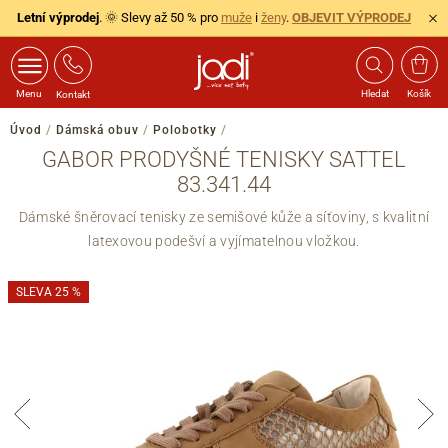
Letní výprodej
. 🌞 Slevy až 50 % pro
muže
i
ženy
.
OBJEVIT VÝPRODEJ
Menu
Hledat
Košík
Kontakt
Úvod
/
Dámská obuv
/
Polobotky
/
GABOR PRODYŠNÉ TENISKY SATTEL
83.341.44
Dámské šněrovací tenisky ze semišové kůže a síťoviny, s kvalitní
latexovou podešví a vyjímatelnou vložkou.
SLEVA 25 %