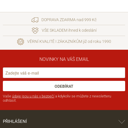
DOPRAVA ZDARMA nad 999 Kč
VŠE SKLADEM ihned k odeslání
VĚRNÍ KVALITĚ I ZÁKAZNÍKŮM již od roku 1990
NOVINKY NA VÁŠ EMAIL
ODEBÍRAT
Vaše
údaje jsou u nás v bezpečí
a kdykoliv se můžete z newsletteru
odhlásit.
PŘIHLÁŠENÍ