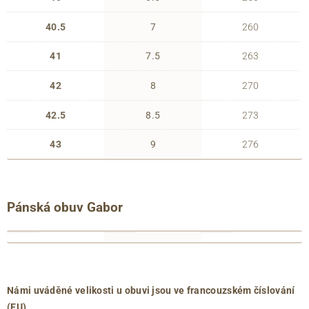
40.5
7
260
41
7.5
263
42
8
270
42.5
8.5
273
43
9
276
Pánská obuv Gabor
francouzské
anglické
délka
číslování
číslování
chodidla
39
6
263
(EU)
(UK)
(mm)
40
6.5
267
Námi uváděné velikosti u obuvi jsou ve francouzském číslování
40.5
7
271
(EU).