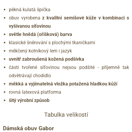
pěkná kulatá špička
obuv vyrobena
z kvalitní semišové kůže v kombinaci s
vyšívanou síťovinou
světle hnědá (oříšková) barva
klasické šněrování s plochými tkaničkami
měkčený kotníkový lem i jazyk
uvnitř zabroušená kožená podšívka
části tvořené síťovinou nejsou podšité - příjemně tak
odvětrávají chodidlo
měkká a vyjímatelná vložka potažená hladkou kůží
rovná latexová platforma
šitý výrobní způsob
Tabulka velikostí
Dámská obuv Gabor