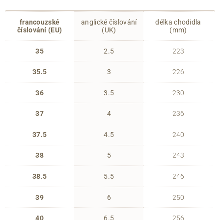
francouzské
anglické číslování
délka chodidla
číslování (EU)
(UK)
(mm)
35
2.5
223
35.5
3
226
36
3.5
230
37
4
236
37.5
4.5
240
38
5
243
38.5
5.5
246
39
6
250
40
6.5
256