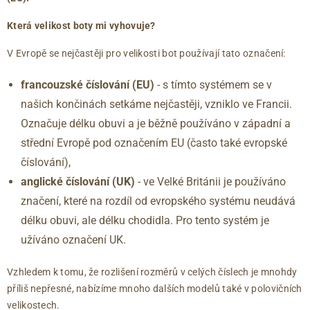
41
7.5
275
Která velikost boty mi vyhovuje?
42
8
279
42.5
8.5
283
V Evropě se nejčastěji pro velikosti bot používají tato označení:
43
9
288
francouzské číslování (EU)
- s tímto systémem se v
44
9.5
292
našich končinách setkáme nejčastěji, vzniklo ve Francii.
44.5
10
296
45
10.5
300
Označuje délku obuvi a je běžně používáno v západní a
46
11
304
střední Evropě pod označením EU (často také evropské
46.5
11.5
309
číslování),
47
12
313
anglické číslování
(UK)
- ve Velké Británii je používáno
značení, které na rozdíl od evropského systému neudává
délku obuvi, ale délku chodidla. Pro tento systém je
užíváno označení UK.
Vzhledem k tomu, že rozlišení rozměrů v celých číslech je mnohdy
příliš nepřesné, nabízíme mnoho dalších modelů také v polovičních
velikostech.