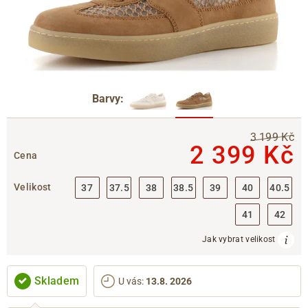
Barvy:
3 199 Kč
2 399 Kč
Cena
Velikost
37
37.5
38
38.5
39
40
40.5
41
42
Jak vybrat velikost
Skladem
U vás
:
13.8. 2026