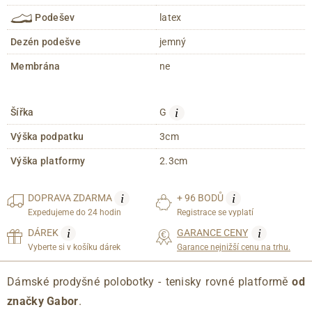
Podešev
latex
Dezén podešve
jemný
Membrána
ne
i
Šířka
G
Výška podpatku
3cm
Výška platformy
2.3cm
i
i
DOPRAVA
ZDARMA
+ 96 BODŮ
Expedujeme do 24 hodin
Registrace se vyplatí
i
i
DÁREK
GARANCE CENY
Vyberte si v košíku dárek
Garance nejnižší cenu na trhu.
Dámské prodyšné polobotky - tenisky rovné platformě
od
značky Gabor
.