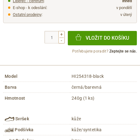
Liberec - centrum
:
ihned
E-shop - k odeslání:
v pondělí
Ostatní prodejny
:
v úterý
+
VLOŽIT DO KOŠÍKU
-
Potřebujete poradit?
Zeptejte se nás.
Model
HI254318-black
Barva
černá/barevná
Hmotnost
240g (1 ks)
Svršek
kůže
Podšívka
kůže/syntetika