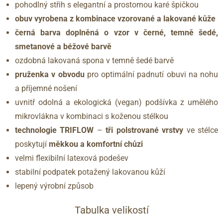
pohodlný střih s elegantní a prostornou karé špičkou
obuv vyrobena z kombinace vzorované a lakované kůže
černá barva doplněná o vzor v černé, temně šedé,
smetanové a béžové barvě
ozdobná lakovaná spona v temně šedé barvě
pruženka v obvodu
pro optimální padnutí obuvi na nohu
a příjemné nošení
uvnitř odolná a ekologická (vegan) podšívka z umělého
mikrovlákna v kombinaci s koženou stélkou
technologie TRIFLOW
–
tři polstrované vrstvy
ve stélce
poskytují
měkkou a komfortní chůzi
velmi flexibilní latexová podešev
stabilní podpatek potažený lakovanou kůží
lepený výrobní způsob
Tabulka velikostí