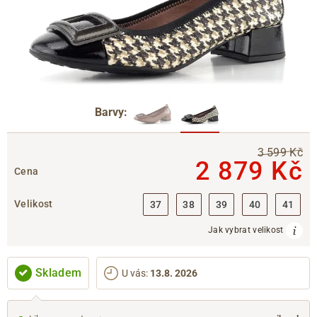
Barvy:
3 599 Kč
2 879 Kč
Cena
Velikost
37
38
39
40
41
Jak vybrat velikost
Skladem
U vás
:
13.8. 2026