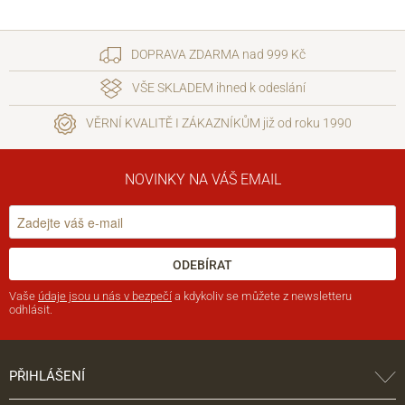
DOPRAVA ZDARMA nad 999 Kč
VŠE SKLADEM ihned k odeslání
VĚRNÍ KVALITĚ I ZÁKAZNÍKŮM již od roku 1990
NOVINKY NA VÁŠ EMAIL
ODEBÍRAT
Vaše
údaje jsou u nás v bezpečí
a kdykoliv se můžete z newsletteru
odhlásit.
PŘIHLÁŠENÍ