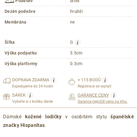
Podešev
latex
Dezén podešve
hrubší
Membrána
ne
i
Šířka
G
Výška podpatku
3.5cm
Výška platformy
0.3cm
i
i
DOPRAVA
ZDARMA
+ 115 BODŮ
Expedujeme do 24 hodin
Registrace se vyplatí
i
i
DÁREK
GARANCE CENY
Vyberte si v košíku dárek
Garance nejnižší cenu na trhu.
Dámské
kožené lodičky
v osobitém stylu
španělské
značky Hispanitas
.