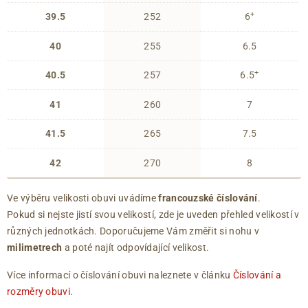
+
39.5
252
6
40
255
6.5
+
40.5
257
6.5
41
260
7
41.5
265
7.5
42
270
8
Ve výběru velikosti obuvi uvádíme
francouzské číslování
.
Pokud si nejste jistí svou velikostí, zde je uveden přehled velikostí v
různých jednotkách. Doporučujeme Vám změřit si nohu v
milimetrech
a poté najít odpovídající velikost.
Více informací o číslování obuvi naleznete v článku
Číslování a
rozměry obuvi
.