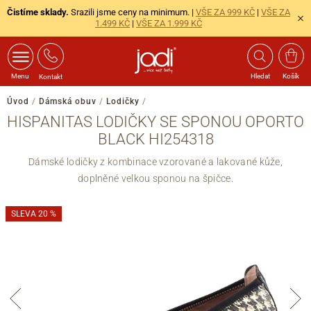
Čistíme sklady.
Srazili jsme ceny na minimum. |
VŠE ZA 999 KČ
|
VŠE ZA
1.499 KČ
|
VŠE ZA 1.999 KČ
Menu
Hledat
Košík
Kontakt
Úvod
/
Dámská obuv
/
Lodičky
/
HISPANITAS LODIČKY SE SPONOU OPORTO
BLACK HI254318
Dámské lodičky z kombinace vzorované a lakované kůže,
doplněné velkou sponou na špičce.
SLEVA 20 %