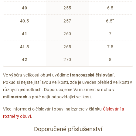
40
255
6.5
+
40.5
257
6.5
41
260
7
41.5
265
7.5
42
270
8
Ve výběru velikosti obuvi uvádíme
francouzské číslování
.
Pokud si nejste jistí svou velikostí, zde je uveden přehled velikostí v
různých jednotkách. Doporučujeme Vám změřit si nohu v
milimetrech
a poté najít odpovídající velikost.
Více informací o číslování obuvi naleznete v článku
Číslování a
rozměry obuvi
.
Doporučené příslušenství