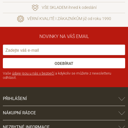
VŠE SKLADEM ihned k odeslání
VĚRNÍ KVALITĚ I ZÁKAZNÍKŮM již od roku 1990
NOVINKY NA VÁŠ EMAIL
ODEBÍRAT
Vaše
údaje jsou u nás v bezpečí
a kdykoliv se můžete z newsletteru
odhlásit.
PŘIHLÁŠENÍ
NÁKUPNÍ RÁDCE
NEZBYTNÉ INFORMACE