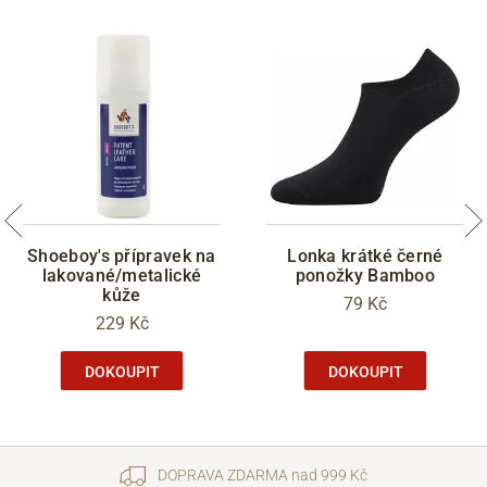
Shoeboy's přípravek na
Lonka krátké černé
lakované/metalické
ponožky Bamboo
kůže
79 Kč
229 Kč
DOKOUPIT
DOKOUPIT
DOPRAVA ZDARMA nad 999 Kč