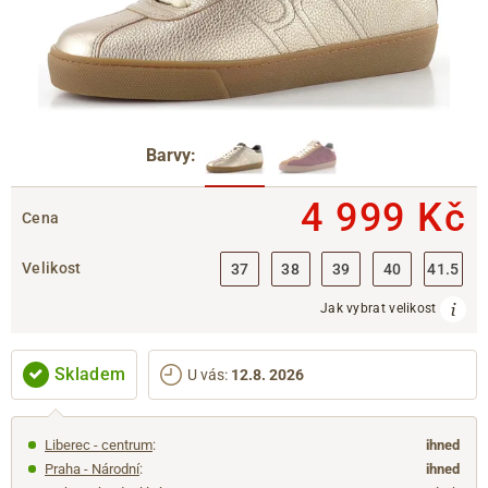
Barvy:
4 999 Kč
Cena
Velikost
37
38
39
40
41.5
Jak vybrat velikost
Skladem
U vás
:
12.8. 2026
Liberec - centrum
:
ihned
Praha - Národní
:
ihned