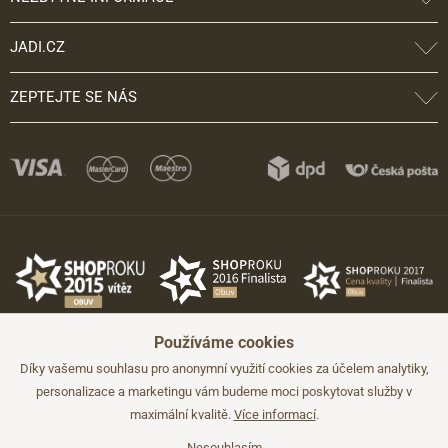
JADI.CZ
ZEPTEJTE SE NÁS
Používáme cookies
Díky vašemu souhlasu pro anonymní využití cookies za účelem analytiky,
personalizace a marketingu vám budeme moci poskytovat služby v
maximální kvalitě.
Více informací
.
©2026 JADI.cz. Užití materiálů bez souhlasu není možné.
Údaje mají pouze informativní charakter a mohou být změněny bez
předchozího upozornění.
Nesouhlasím