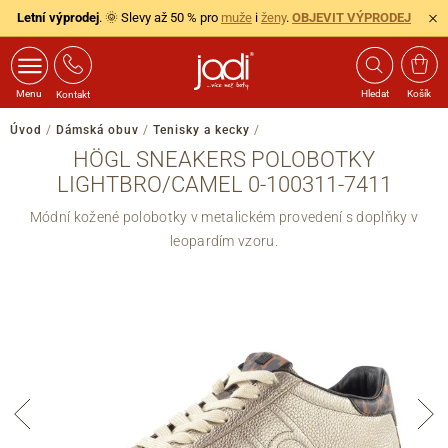
Letní výprodej
. 🌞 Slevy až 50 % pro
muže
i
ženy
.
OBJEVIT VÝPRODEJ
Menu
Hledat
Košík
Kontakt
Úvod
/
Dámská obuv
/
Tenisky a kecky
/
HÖGL SNEAKERS POLOBOTKY
LIGHTBRO/CAMEL 0-100311-7411
Módní kožené polobotky v metalickém provedení s doplňky v
leopardím vzoru.