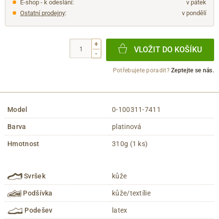
E-shop - k odeslání:
v pátek
Ostatní prodejny
:
v pondělí
+
VLOŽIT DO KOŠÍKU
-
Potřebujete poradit?
Zeptejte se nás.
Model
0-100311-7411
Barva
platinová
Hmotnost
310g (1 ks)
Svršek
kůže
Podšívka
kůže/textílie
Podešev
latex