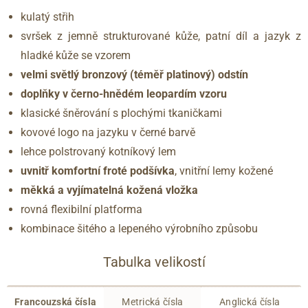
kulatý střih
svršek z jemně strukturované kůže, patní díl a jazyk z
hladké kůže se vzorem
velmi světlý bronzový (téměř platinový) odstín
doplňky v černo-hnědém leopardím vzoru
klasické šněrování s plochými tkaničkami
kovové logo na jazyku v černé barvě
lehce polstrovaný kotníkový lem
uvnitř komfortní froté podšívka
, vnitřní lemy kožené
měkká a vyjímatelná kožená vložka
rovná flexibilní platforma
kombinace šitého a lepeného výrobního způsobu
Tabulka velikostí
Francouzská čísla
Metrická čísla
Anglická čísla