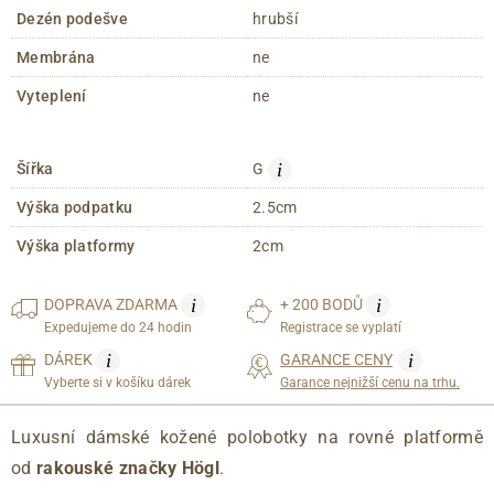
Dezén podešve
hrubší
Membrána
ne
Vyteplení
ne
i
Šířka
G
Výška podpatku
2.5cm
Výška platformy
2cm
i
i
DOPRAVA
ZDARMA
+ 200 BODŮ
Expedujeme do 24 hodin
Registrace se vyplatí
i
i
DÁREK
GARANCE CENY
Vyberte si v košíku dárek
Garance nejnižší cenu na trhu.
Luxusní dámské kožené polobotky na rovné platformě
od
rakouské značky Högl
.