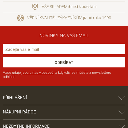
VŠE SKLADEM ihned k odeslání
VĚRNÍ KVALITĚ I ZÁKAZNÍKŮM již od roku 1990
NOVINKY NA VÁŠ EMAIL
ODEBÍRAT
Vaše
údaje jsou u nás v bezpečí
a kdykoliv se můžete z newsletteru
odhlásit.
PŘIHLÁŠENÍ
NÁKUPNÍ RÁDCE
NEZBYTNÉ INFORMACE