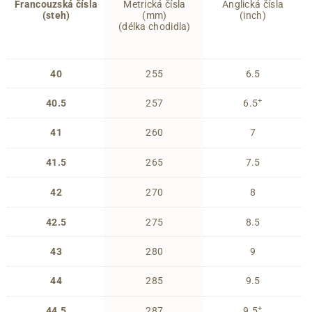
Francouzská čísla
Metrická čísla
Anglická čísla
(steh)
(mm)
(inch)
(délka chodidla)
40
255
6.5
+
40.5
257
6.5
41
260
7
41.5
265
7.5
42
270
8
42.5
275
8.5
43
280
9
44
285
9.5
+
44.5
287
9.5