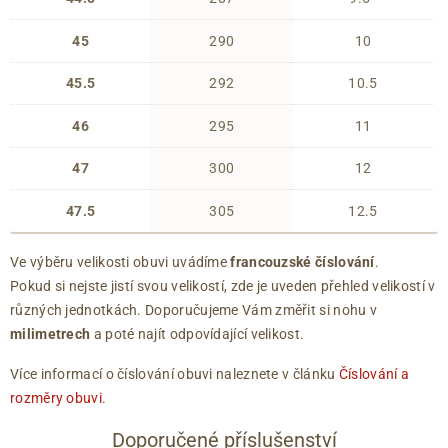
45
290
10
45.5
292
10.5
46
295
11
47
300
12
47.5
305
12.5
Ve výběru velikosti obuvi uvádíme
francouzské číslování
.
Pokud si nejste jistí svou velikostí, zde je uveden přehled velikostí v
různých jednotkách. Doporučujeme Vám změřit si nohu v
milimetrech
a poté najít odpovídající velikost.
Více informací o číslování obuvi naleznete v článku
Číslování a
rozměry obuvi
.
Doporučené příslušenství