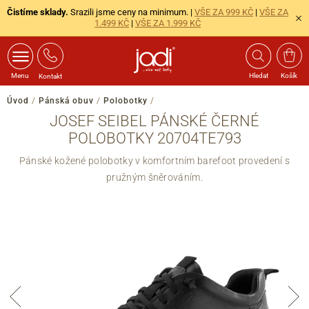
Čistíme sklady.
Srazili jsme ceny na minimum. |
VŠE ZA 999 KČ
|
VŠE ZA
1.499 KČ
|
VŠE ZA 1.999 KČ
Menu
Hledat
Košík
Kontakt
Úvod
/
Pánská obuv
/
Polobotky
/
JOSEF SEIBEL PÁNSKÉ ČERNÉ
POLOBOTKY 20704TE793
Pánské kožené polobotky v komfortním barefoot provedení s
pružným šněrováním.