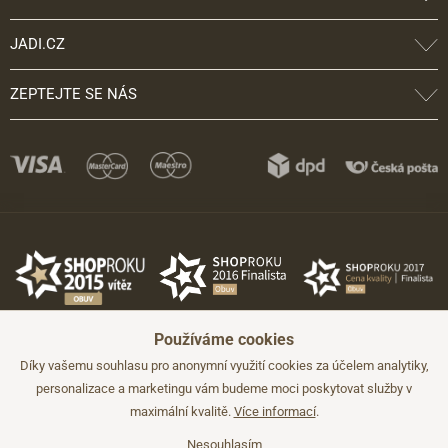
JADI.CZ
ZEPTEJTE SE NÁS
Používáme cookies
Díky vašemu souhlasu pro anonymní využití cookies za účelem analytiky,
personalizace a marketingu vám budeme moci poskytovat služby v
maximální kvalitě.
Více informací
.
©2026 JADI.cz. Užití materiálů bez souhlasu není možné.
Údaje mají pouze informativní charakter a mohou být změněny bez
předchozího upozornění.
Nesouhlasím