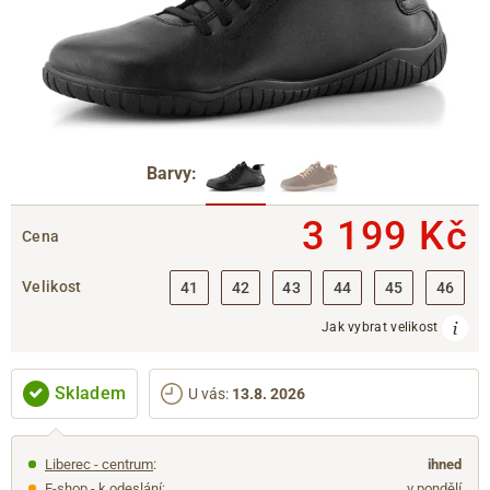
Barvy:
3 199 Kč
Cena
Velikost
41
42
43
44
45
46
Jak vybrat velikost
Skladem
U vás
:
13.8. 2026
Liberec - centrum
:
ihned
E-shop - k odeslání:
v pondělí