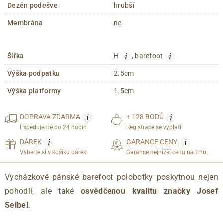
Dezén podešve
hrubší
Membrána
ne
i
i
Šířka
H
, barefoot
Výška podpatku
2.5cm
Výška platformy
1.5cm
i
i
DOPRAVA
ZDARMA
+ 128 BODŮ
Expedujeme do 24 hodin
Registrace se vyplatí
i
i
DÁREK
GARANCE CENY
Vyberte si v košíku dárek
Garance nejnižší cenu na trhu.
Vycházkové pánské barefoot polobotky poskytnou nejen
pohodlí, ale také
osvědčenou kvalitu značky Josef
Seibel
.