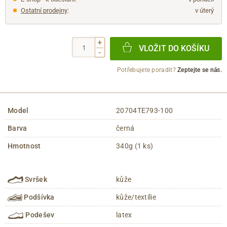
Ostatní prodejny
:
v úterý
+
VLOŽIT DO KOŠÍKU
-
Potřebujete poradit?
Zeptejte se nás.
Model
20704TE793-100
Barva
černá
Hmotnost
340g (1 ks)
Svršek
kůže
Podšívka
kůže/textílie
Podešev
latex