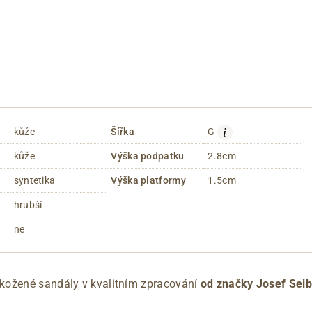
i
kůže
Šířka
G
kůže
Výška podpatku
2.8cm
syntetika
Výška platformy
1.5cm
hrubší
ne
kožené sandály v kvalitním zpracování
od značky Josef Seib