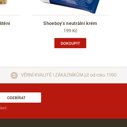
štění
Shoeboy's neutrální krém
199 Kč
DOKOUPIT
VĚRNÍ KVALITĚ I ZÁKAZNÍKŮM již od roku 1990
ODEBÍRAT
ásit.