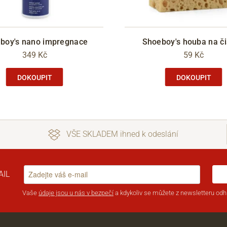
boy's nano impregnace
Shoeboy's houba na či
349 Kč
59 Kč
DOKOUPIT
DOKOUPIT
VŠE SKLADEM ihned k odeslání
AIL
Vaše
údaje jsou u nás v bezpečí
a kdykoliv se můžete z newsletteru odhl