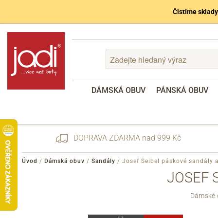
Čistíme sklady
DÁMSKÁ OBUV
PÁNSKÁ OBUV
DOPRAVA ZDARMA nad 999 Kč
Úvod
/
Dámská obuv
/
Sandály
/
Josef Seibel páskové sandály
JOSEF 
Zapomenuté heslo
Dámské c
Registrace