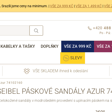
.
Srazili jsme ceny na minimum. |
VŠE ZA 999 KČ
|
VŠE ZA 1.499 KČ
|
VŠE 
+420
488
Po - Pá:
KABELKY A TAŠKY
DOPLŇKY
VŠE ZA 999 KČ
VŠE ZA 
SLEVY
VŠE SKLADEM ihned k odeslání
 azur 74102160
SEIBEL PÁSKOVÉ SANDÁLY AZUR 7
elokožené sandály v modrošedém provedení s upínacím páskem na s
nebo přihlášení