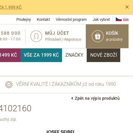
ZA 1.999 KČ
Prodejny
Kontakt
Věrnostní program
Jak vybrat
 588 000
MŮJ ÚČET
KOŠÍK
0
 8:00 - 17:00
Přihlášení
/
Registrace
je prázdný
1499 KČ
VŠE ZA 1999 KČ
ZNAČKY
NOVÉ ZBOŽÍ
VĚRNÍ KVALITĚ I ZÁKAZNÍKŮM již od roku 1990
Zpět na výpis produktů
4102160
PŘIHLÁSIT
uchý zip.