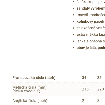
špička kopíruje t
sandály vyroben
tmavší, modrošed
kotníkový pásek 
celokožená vnitř
extra měkká kož
lehká a ohebná s
obuv je šitá, po
Francouzská čísla (steh)
34
35
Metrická čísla (mm)
215
220
(délka chodidla)
Anglická čísla (inch)
2
3