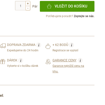
+
VLOŽIT DO KOŠÍKU
Pár
-
Potřebujete poradit?
Zeptejte se nás.
i
i
DOPRAVA
ZDARMA
+ 62 BODŮ
Expedujeme do 24 hodin
Registrace se vyplatí
i
i
DÁREK
GARANCE CENY
Vyberte si v košíku dárek
Garance nejnižší cenu na
trhu.
el
.