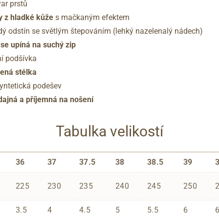
var prstů
y z hladké kůže
s mačkaným efektem
ý odstín se světlým štepováním (lehký nazelenalý nádech)
se upíná na suchý zip
ní podšívka
ená stélka
yntetická podešev
ddajná a příjemná na nošení
Tabulka velikostí
36
37
37.5
38
38.5
39
225
230
235
240
245
250
3.5
4
4.5
5
5.5
6