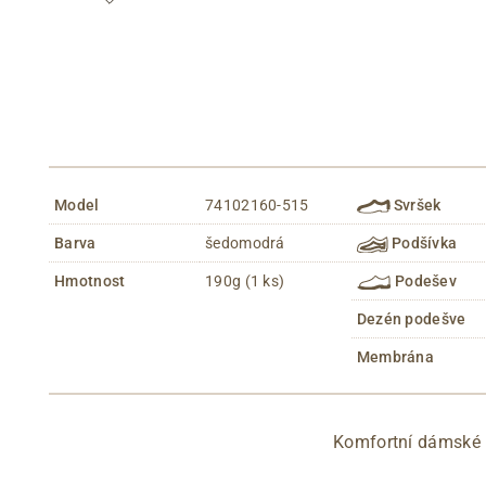
Model
74102160-515
Svršek
Barva
šedomodrá
Podšívka
Hmotnost
190g (1 ks)
Podešev
Dezén podešve
Membrána
Komfortní dámské 