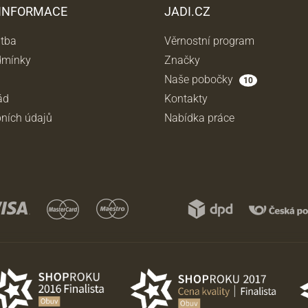
 INFORMACE
JADI.CZ
atba
Věrnostní program
dmínky
Značky
Naše pobočky
10
ád
Kontakty
ních údajů
Nabídka práce