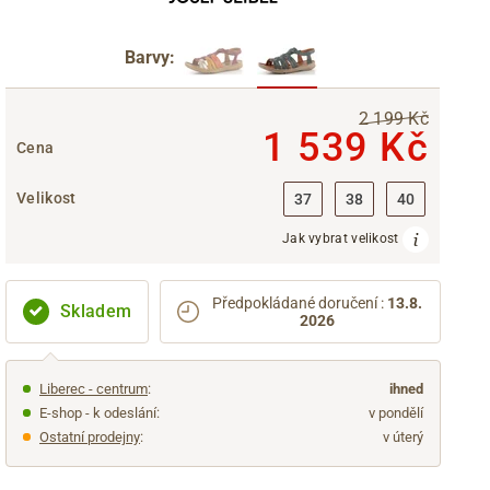
Barvy:
2 199 Kč
1 539 Kč
Cena
Velikost
37
38
40
Jak vybrat velikost
Předpokládané doručení
:
13.8.
Skladem
2026
Liberec - centrum
:
ihned
E-shop - k odeslání:
v pondělí
Ostatní prodejny
:
v úterý