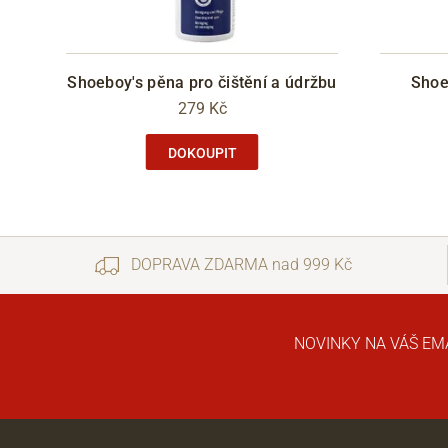
Shoeboy's pěna pro čištění a údržbu
Shoe
279 Kč
DOKOUPIT
DOPRAVA ZDARMA nad 999 Kč
NOVINKY NA VÁŠ EM