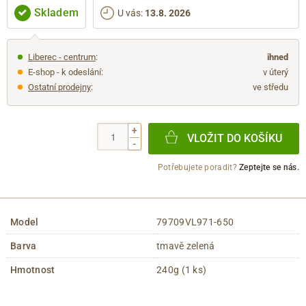
Skladem
U vás
:
13.8. 2026
Liberec - centrum
:
ihned
E-shop - k odeslání:
v úterý
Ostatní prodejny
:
ve středu
+
VLOŽIT DO KOŠÍKU
-
Potřebujete poradit?
Zeptejte se nás.
Model
79709VL971-650
Barva
tmavě zelená
Hmotnost
240g (1 ks)