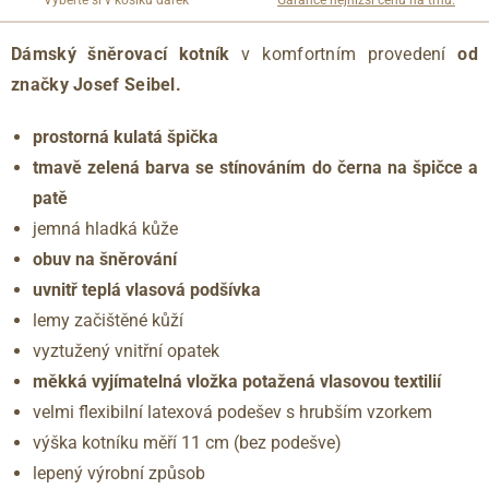
Vyberte si v košíku dárek
Garance nejnižší cenu na trhu.
Dámský šněrovací kotník
v komfortním provedení
od
značky Josef Seibel.
prostorná kulatá špička
tmavě zelená barva se stínováním do černa na špičce a
patě
jemná hladká kůže
obuv na šněrování
uvnitř teplá vlasová podšívka
lemy začištěné kůží
vyztužený vnitřní opatek
měkká vyjímatelná vložka potažená vlasovou textilií
velmi flexibilní latexová podešev s hrubším vzorkem
výška kotníku měří 11 cm (bez podešve)
lepený výrobní způsob