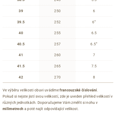
39
250
6
+
39.5
252
6
40
255
6.5
+
40.5
257
6.5
41
260
7
41.5
265
7.5
42
270
8
Ve výběru velikosti obuvi uvádíme
francouzské číslování
.
Pokud si nejste jistí svou velikostí, zde je uveden přehled velikostí v
různých jednotkách. Doporučujeme Vám změřit si nohu v
milimetrech
a poté najít odpovídající velikost.