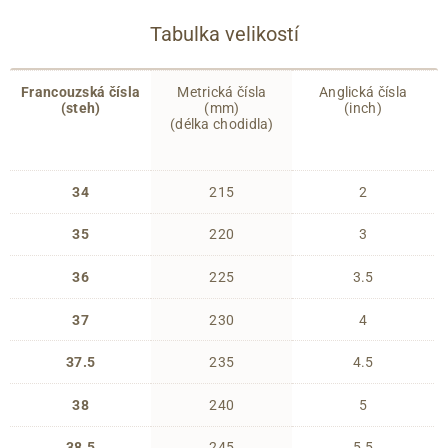
Tabulka velikostí
Francouzská čísla
Metrická čísla
Anglická čísla
(steh)
(mm)
(inch)
(délka chodidla)
34
215
2
35
220
3
36
225
3.5
37
230
4
37.5
235
4.5
38
240
5
38.5
245
5.5