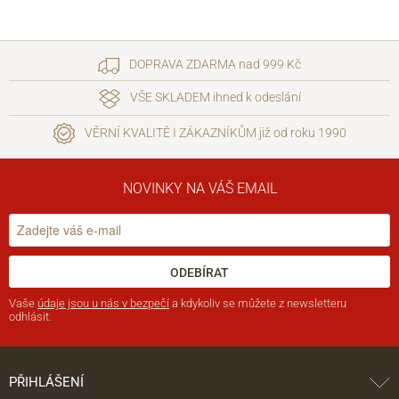
DOPRAVA ZDARMA nad 999 Kč
VŠE SKLADEM ihned k odeslání
VĚRNÍ KVALITĚ I ZÁKAZNÍKŮM již od roku 1990
NOVINKY NA VÁŠ EMAIL
ODEBÍRAT
Vaše
údaje jsou u nás v bezpečí
a kdykoliv se můžete z newsletteru
odhlásit.
PŘIHLÁŠENÍ