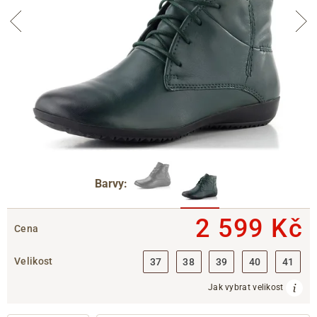
Barvy:
2 599 Kč
Cena
Velikost
37
38
39
40
41
Jak vybrat velikost