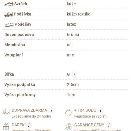
Svršek
kůže
Podšívka
kůže/textílie
Podešev
latex
Dezén podešve
hrubší
Membrána
ne
Vyteplení
ano
i
Šířka
G
Výška podpatku
2.5cm
Výška platformy
1cm
i
i
DOPRAVA
ZDARMA
+ 104 BODŮ
Expedujeme do 24 hodin
Registrace se vyplatí
i
i
DÁREK
GARANCE CENY