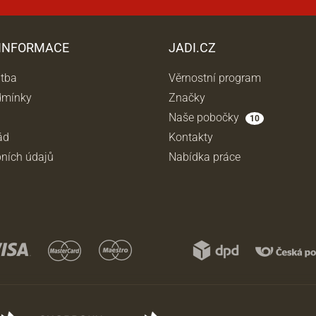
 INFORMACE
JADI.CZ
atba
Věrnostní program
dmínky
Značky
Naše pobočky
10
ád
Kontakty
ních údajů
Nabídka práce