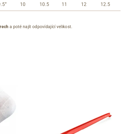
+
9.5
10
10.5
11
12
12.5
rech
a poté najít odpovídající velikost.