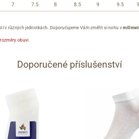
7
7.5
8
8.5
9
9.5
ikostí v různých jednotkách. Doporučujeme Vám změřit si nohu v
milimet
 rozměry obuvi
.
Doporučené příslušenství