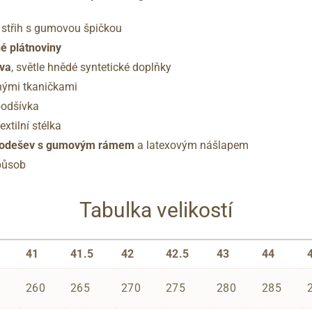
ý střih s gumovou špičkou
é plátnoviny
rva
, světle hnědé syntetické doplňky
hými tkaničkami
podšívka
xtilní stélka
á podešev s gumovým rámem
a latexovým nášlapem
působ
Tabulka velikostí
41
41.5
42
42.5
43
44
260
265
270
275
280
285