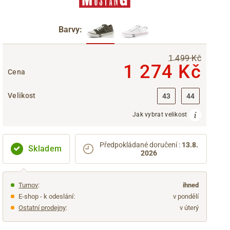
Barvy:
1 499 Kč
1 274 Kč
Cena
Velikost
43
44
Jak vybrat velikost
Předpokládané doručení
:
13.8.
Skladem
2026
Turnov
:
ihned
E-shop - k odeslání:
v pondělí
Ostatní prodejny
:
v úterý