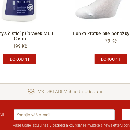
's čistící přípravek Multi
Lonka krátké bílé ponožk
Clean
79 Kč
199 Kč
DOKOUPIT
DOKOUPIT
VŠE SKLADEM ihned k odeslání
AIL
Vaše
údaje jsou u nás v bezpečí
a kdykoliv se můžete z newsletteru odhl