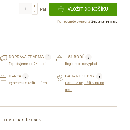
+
VLOŽIT DO KOŠÍKU
Pár
-
Potřebujete poradit?
Zeptejte se nás.
i
i
DOPRAVA
ZDARMA
+ 51 BODŮ
Expedujeme do 24 hodin
Registrace se vyplatí
i
i
DÁREK
GARANCE CENY
Vyberte si v košíku dárek
Garance nejnižší cenu na
trhu.
 jeden pár tenisek