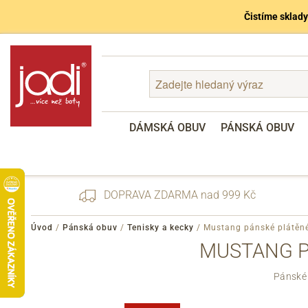
Čistíme sklady
DÁMSKÁ OBUV
PÁNSKÁ OBUV
DOPRAVA ZDARMA nad 999 Kč
Úvod
/
Pánská obuv
/
Tenisky a kecky
/
Mustang pánské plátěn
MUSTANG P
Zapomenuté heslo
Pánské 
Registrace