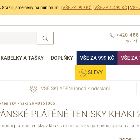
.
Srazili jsme ceny na minimum. |
VŠE ZA 999 KČ
|
VŠE ZA 1.499 KČ
|
VŠE 
+420
488
Po - Pá:
KABELKY A TAŠKY
DOPLŇKY
VŠE ZA 999 KČ
VŠE ZA 
SLEVY
VŠE SKLADEM ihned k odeslání
é tenisky khaki 26M0151005
ÁNSKÉ PLÁTĚNÉ TENISKY KHAKI 
módní plátěné tenisky v khaki zelené barvě s gumovou špičkou a šně
nebo přihlášení