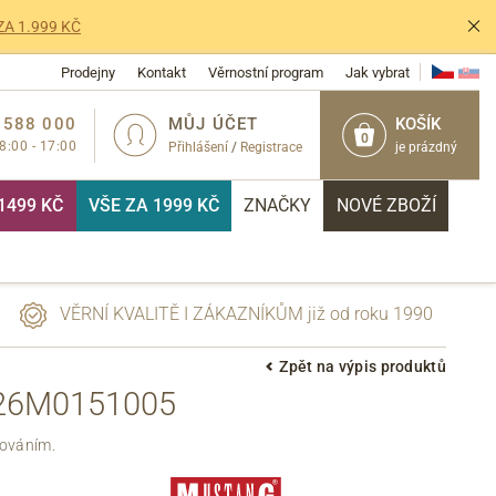
ZA 1.999 KČ
Prodejny
Kontakt
Věrnostní program
Jak vybrat
 588 000
MŮJ ÚČET
KOŠÍK
0
 8:00 - 17:00
Přihlášení
/
Registrace
je prázdný
1499 KČ
VŠE ZA 1999 KČ
ZNAČKY
NOVÉ ZBOŽÍ
VĚRNÍ KVALITĚ I ZÁKAZNÍKŮM již od roku 1990
Zpět na výpis produktů
26M0151005
PŘIHLÁSIT
rováním.