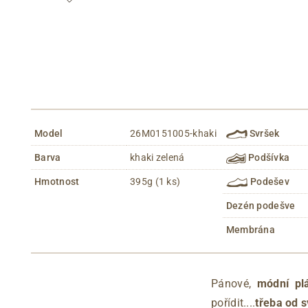
Model
26M0151005-khaki
Svršek
Barva
khaki zelená
Podšívka
Hmotnost
395g (1 ks)
Podešev
Dezén podešve
Membrána
Pánové,
módní pl
pořídit....
třeba od 