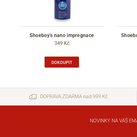
Shoeboy's nano impregnace
Shoeboy
349 Kč
DOKOUPIT
DOPRAVA ZDARMA nad 999 Kč
NOVINKY NA VÁŠ EM