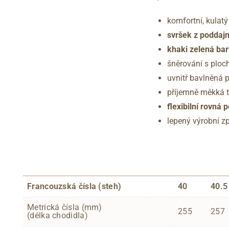
komfortní, kulat
svršek z poddajn
khaki zelená ba
šněrování s ploc
uvnitř bavlněná 
příjemně měkká te
flexibilní rovn
lepený výrobní z
Francouzská čísla (steh)
40
40.5
Metrická čísla (mm)
255
257
(délka chodidla)