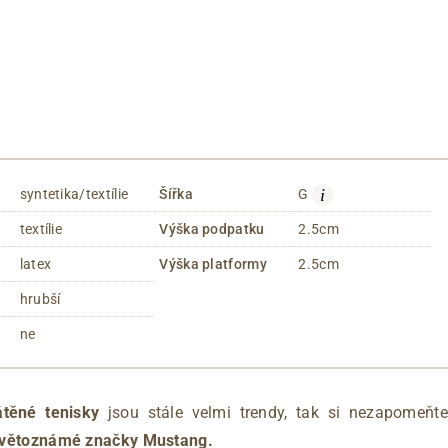
i
syntetika/textílie
Šířka
G
textílie
Výška podpatku
2.5cm
latex
Výška platformy
2.5cm
hrubší
ne
átěné tenisky
jsou stále velmi trendy, tak si nezapomeňte
světoznámé značky Mustang.