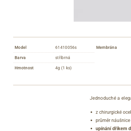
Model
61410056s
Membrána
Barva
stříbrná
Hmotnost
4g (1 ks)
Jednoduché a elega
z chirurgické oce
průměr náušnice
upínání dříkem d