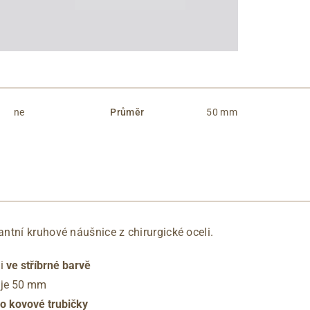
ne
Průměr
50 mm
ntní kruhové náušnice z chirurgické oceli.
li
ve stříbrné barvě
 je 50 mm
o kovové trubičky