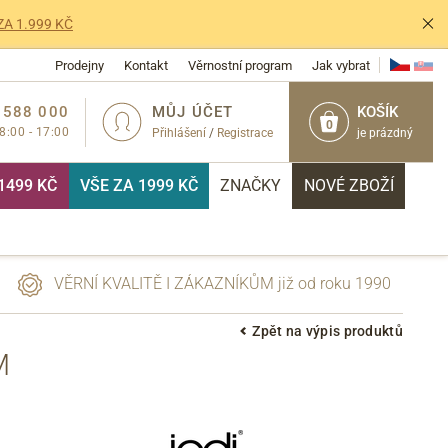
ZA 1.999 KČ
Prodejny
Kontakt
Věrnostní program
Jak vybrat
 588 000
MŮJ ÚČET
KOŠÍK
0
 8:00 - 17:00
Přihlášení
/
Registrace
je prázdný
1499 KČ
VŠE ZA 1999 KČ
ZNAČKY
NOVÉ ZBOŽÍ
VĚRNÍ KVALITĚ I ZÁKAZNÍKŮM již od roku 1990
Zpět na výpis produktů
M
PŘIHLÁSIT