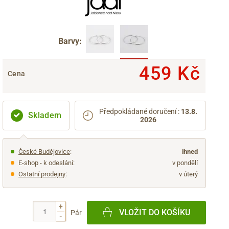
Barvy:
459 Kč
Cena
Předpokládané doručení
:
13.8.
Skladem
2026
České Budějovice
:
ihned
E-shop - k odeslání:
v pondělí
Ostatní prodejny
:
v úterý
+
VLOŽIT DO KOŠÍKU
Pár
-