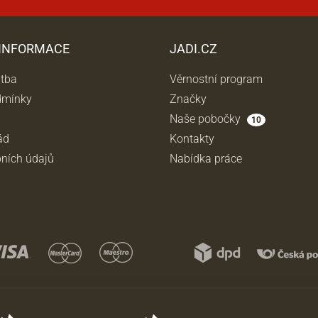
 INFORMACE
JADI.CZ
atba
Věrnostní program
dmínky
Značky
Naše pobočky
10
ád
Kontakty
ních údajů
Nabídka práce