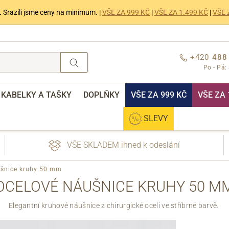
.
Srazili jsme ceny na minimum. |
VŠE ZA 999 KČ
|
VŠE ZA 1.499 KČ
|
VŠE 
+420
488
Po - Pá:
KABELKY A TAŠKY
DOPLŇKY
VŠE ZA 999 KČ
VŠE ZA 
SLEVY
VŠE SKLADEM ihned k odeslání
ušnice kruhy 50 mm
OCELOVÉ NÁUŠNICE KRUHY 50 M
Elegantní kruhové náušnice z chirurgické oceli ve stříbrné barvě.
nebo přihlášení