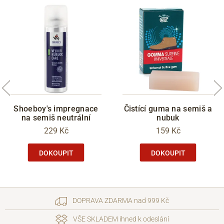
40.5
7
271
41
7.5
275
42
8
279
42.5
8.5
283
43
9
288
44
9.5
292
44.5
10
296
45
10.5
300
Shoeboy's impregnace
Čistící guma na semiš a
46
11
304
na semiš neutrální
nubuk
46.5
11.5
309
229 Kč
159 Kč
47
12
313
DOKOUPIT
DOKOUPIT
DOPRAVA ZDARMA nad 999 Kč
VŠE SKLADEM ihned k odeslání