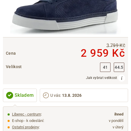
3 799 Kč
2 959 Kč
Cena
Velikost
41
44.5
Jak vybrat velikost
Skladem
U vás
:
13.8. 2026
Liberec - centrum
:
ihned
E-shop - k odeslání:
v pondělí
Ostatní prodejny
:
v úterý