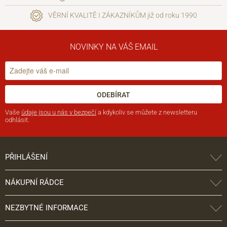
VĚRNÍ KVALITĚ I ZÁKAZNÍKŮM již od roku 1990
NOVINKY NA VÁŠ EMAIL
ODEBÍRAT
Vaše
údaje jsou u nás v bezpečí
a kdykoliv se můžete z newsletteru
odhlásit.
PŘIHLÁŠENÍ
NÁKUPNÍ RÁDCE
NEZBYTNÉ INFORMACE