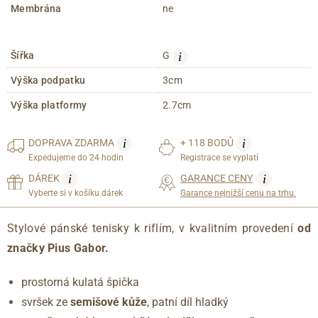
Membrána
ne
i
Šířka
G
Výška podpatku
3cm
Výška platformy
2.7cm
i
i
DOPRAVA
ZDARMA
+ 118 BODŮ
Expedujeme do 24 hodin
Registrace se vyplatí
i
i
DÁREK
GARANCE CENY
Vyberte si v košíku dárek
Garance nejnižší cenu na trhu.
Stylové pánské tenisky k riflím, v kvalitním provedení
od
značky Pius Gabor.
prostorná kulatá špička
svršek ze
semišové kůže
, patní díl hladký