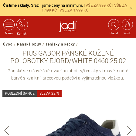
Čistíme sklady.
Srazili jsme ceny na minimum. |
VŠE ZA 999 KČ
|
VŠE ZA
1.499 KČ
|
VŠE ZA 1.999 KČ
Menu
Hledat
Košík
Kontakt
Úvod
/
Pánská obuv
/
Tenisky a kecky
/
PIUS GABOR PÁNSKÉ KOŽENÉ
POLOBOTKY FJORD/WHITE 0460.25.02
Pánské semišové šněrovací polobotky/tenisky v tmavě modré
barvě s kvalitní latexovou podešví a vyjímatelnou vložkou.
POSLEDNÍ ŠANCE
SLEVA 22 %