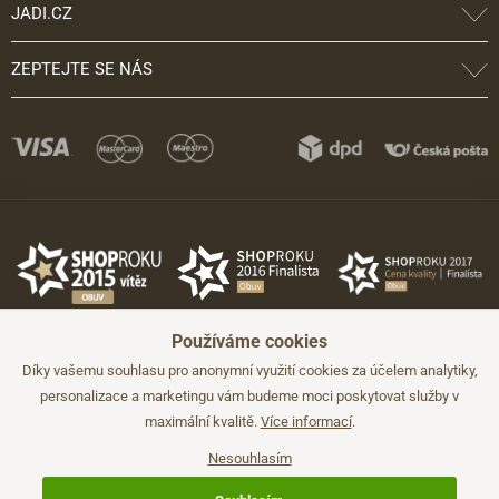
JADI.CZ
ZEPTEJTE SE NÁS
Používáme cookies
Díky vašemu souhlasu pro anonymní využití cookies za účelem analytiky,
personalizace a marketingu vám budeme moci poskytovat služby v
maximální kvalitě.
Více informací
.
©2026 JADI.cz. Užití materiálů bez souhlasu není možné.
Údaje mají pouze informativní charakter a mohou být změněny bez
předchozího upozornění.
Nesouhlasím
Technicky zajišťuje
Simplia.cz
.