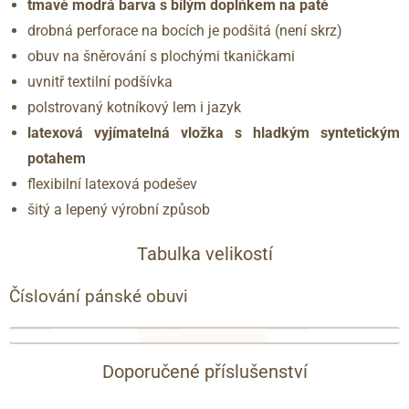
tmavě modrá barva s bílým doplňkem na patě
drobná perforace na bocích je podšitá (není skrz)
obuv na šněrování s plochými tkaničkami
uvnitř textilní podšívka
polstrovaný kotníkový lem i jazyk
latexová vyjímatelná vložka s hladkým syntetickým
potahem
flexibilní latexová podešev
šitý a lepený výrobní způsob
Tabulka velikostí
Číslování pánské obuvi
francouzské
anglické
délka
číslování
číslování
chodidla
Doporučené příslušenství
39
6
263
(EU)
(UK)
(mm)
40
6.5
267