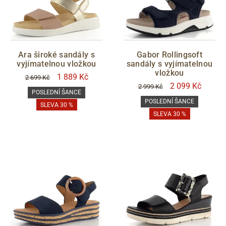
Ara široké sandály s
Gabor Rollingsoft
vyjímatelnou vložkou
sandály s vyjímatelnou
vložkou
1 889 Kč
2 699 Kč
2 099 Kč
2 999 Kč
POSLEDNÍ ŠANCE
POSLEDNÍ ŠANCE
SLEVA 30 %
SLEVA 30 %