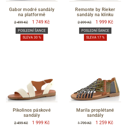
Gabor modré sandály
Remonte by Rieker
na platformě
sandály na klínku
1 749 Kč
1 999 Kč
2 499 Kč
2 399 Kč
POSLEDNÍ ŠANCE
POSLEDNÍ ŠANCE
SLEVA 30 %
SLEVA 17 %
Pikolinos páskové
Marila proplétané
sandály
sandály
1 999 Kč
1 259 Kč
2 499 Kč
1 799 Kč