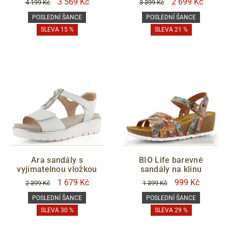
3 569 Kč
2 699 Kč
4 199 Kč
3 399 Kč
POSLEDNÍ ŠANCE
POSLEDNÍ ŠANCE
SLEVA 15 %
SLEVA 21 %
Ara sandály s
BIO Life barevné
vyjímatelnou vložkou
sandály na klínu
1 679 Kč
999 Kč
2 399 Kč
1 399 Kč
POSLEDNÍ ŠANCE
POSLEDNÍ ŠANCE
SLEVA 30 %
SLEVA 29 %