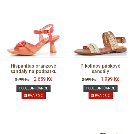
Hispanitas oranžové
Pikolinos páskové
sandály na podpatku
sandály
2 659 Kč
1 999 Kč
3 799 Kč
2 599 Kč
POSLEDNÍ ŠANCE
POSLEDNÍ ŠANCE
SLEVA 30 %
SLEVA 23 %