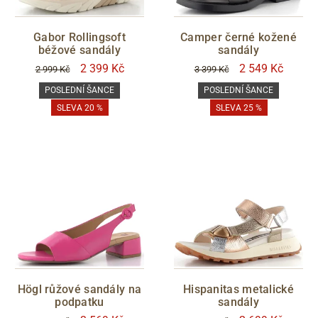
Gabor Rollingsoft
Camper černé kožené
béžové sandály
sandály
Zlevněno
2 399 Kč
2 549 Kč
2 999 Kč
3 399 Kč
POSLEDNÍ ŠANCE
POSLEDNÍ ŠANCE
POSLEDNÍ ŠANCE
SLEVA 20 %
SLEVA 25 %
ano
S05 - Liberec
Filtrovat
Högl růžové sandály na
Hispanitas metalické
podpatku
sandály