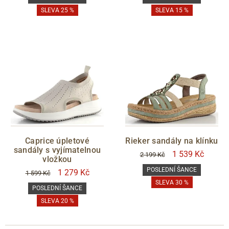
SLEVA 25 %
SLEVA 15 %
Caprice úpletové
Rieker sandály na klínku
sandály s vyjímatelnou
1 539 Kč
2 199 Kč
vložkou
POSLEDNÍ ŠANCE
1 279 Kč
1 599 Kč
SLEVA 30 %
POSLEDNÍ ŠANCE
SLEVA 20 %