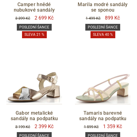
Camper hnědé
Marila modré sandály
nubukové sandály
se sponou
2 699 Kč
899 Kč
3 399 Kč
1 499 Kč
POSLEDNÍ ŠANCE
POSLEDNÍ ŠANCE
SLEVA 21 %
SLEVA 40 %
Gabor metalické
Tamaris barevné
sandály na podpatku
sandály na podpatku
2 399 Kč
1 359 Kč
3 199 Kč
1 599 Kč
POSLEDNÍ ŠANCE
POSLEDNÍ ŠANCE