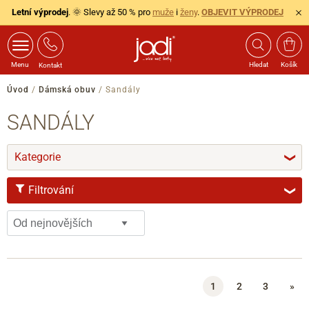
Letní výprodej
. 🌞 Slevy až 50 % pro
muže
i
ženy
.
OBJEVIT VÝPRODEJ
Menu
Hledat
Košík
Kontakt
Úvod
/
Dámská obuv
/
Sandály
SANDÁLY
Kategorie
❯
Filtrování
❯
VELIKOST
36
36.5
37
37.5
38
38.5
39
40
1
2
3
»
40.5
41
41.5
42