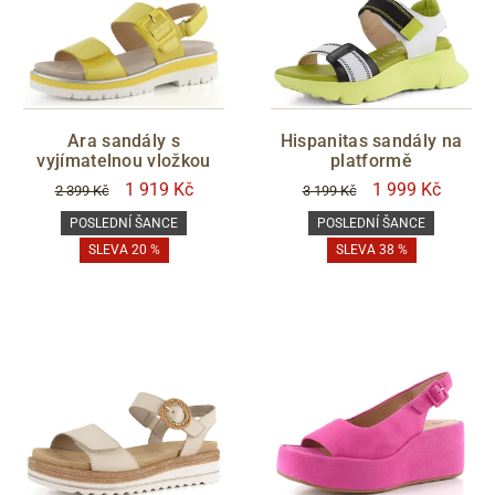
Ara sandály s
Hispanitas sandály na
vyjímatelnou vložkou
platformě
1 919 Kč
1 999 Kč
2 399 Kč
3 199 Kč
POSLEDNÍ ŠANCE
POSLEDNÍ ŠANCE
SLEVA 20 %
SLEVA 38 %