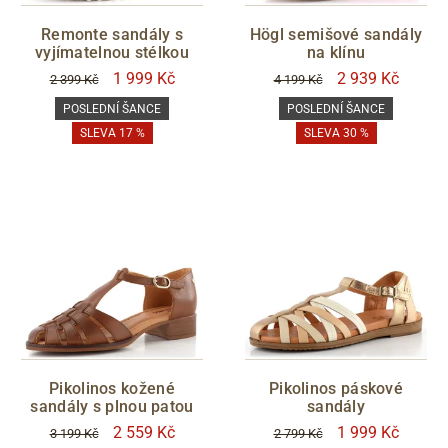
Remonte sandály s
Högl semišové sandály
vyjímatelnou stélkou
na klínu
1 999 Kč
2 939 Kč
2 399 Kč
4 199 Kč
POSLEDNÍ ŠANCE
POSLEDNÍ ŠANCE
SLEVA 17 %
SLEVA 30 %
Pikolinos kožené
Pikolinos páskové
sandály s plnou patou
sandály
2 559 Kč
1 999 Kč
3 199 Kč
2 799 Kč