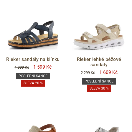
Rieker sandály na klínku
Rieker lehké béžové
sandály
1 599 Kč
1 999 Kč
1 609 Kč
2 299 Kč
POSLEDNÍ ŠANCE
POSLEDNÍ ŠANCE
SLEVA 20 %
SLEVA 30 %