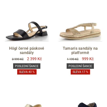
Högl černé páskové
Tamaris sandály na
sandály
platformě
2 399 Kč
999 Kč
3 999 Kč
1 199 Kč
POSLEDNÍ ŠANCE
POSLEDNÍ ŠANCE
SLEVA 40 %
SLEVA 17 %