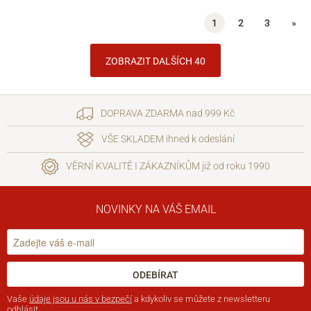
1
2
3
»
ZOBRAZIT DALŠÍCH 40
DOPRAVA ZDARMA nad 999 Kč
VŠE SKLADEM ihned k odeslání
VĚRNÍ KVALITĚ I ZÁKAZNÍKŮM již od roku 1990
NOVINKY NA VÁŠ EMAIL
ODEBÍRAT
Vaše
údaje jsou u nás v bezpečí
a kdykoliv se můžete z newsletteru
odhlásit.