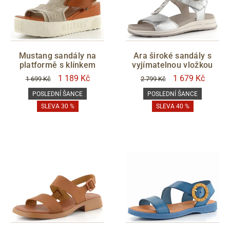
Mustang sandály na
Ara široké sandály s
platformě s klínkem
vyjímatelnou vložkou
1 189 Kč
1 679 Kč
1 699 Kč
2 799 Kč
POSLEDNÍ ŠANCE
POSLEDNÍ ŠANCE
SLEVA 30 %
SLEVA 40 %