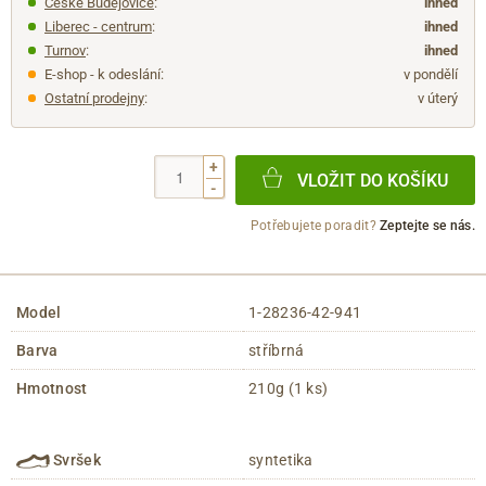
České Budějovice
:
ihned
Liberec - centrum
:
ihned
Turnov
:
ihned
E-shop - k odeslání:
v pondělí
Ostatní prodejny
:
v úterý
+
VLOŽIT DO KOŠÍKU
-
Potřebujete poradit?
Zeptejte se nás.
Model
1-28236-42-941
Barva
stříbrná
Hmotnost
210g (1 ks)
Svršek
syntetika