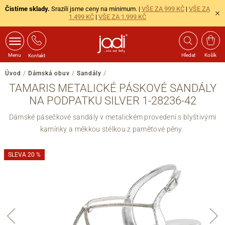
Čistíme sklady.
Srazili jsme ceny na minimum. |
VŠE ZA 999 KČ
|
VŠE ZA
1.499 KČ
|
VŠE ZA 1.999 KČ
Menu
Hledat
Košík
Kontakt
Úvod
/
Dámská obuv
/
Sandály
/
TAMARIS METALICKÉ PÁSKOVÉ SANDÁLY
NA PODPATKU SILVER 1-28236-42
Dámské pásečkové sandály v metalickém provedení s blyštivými
kamínky a měkkou stélkou z paměťové pěny.
SLEVA 20 %