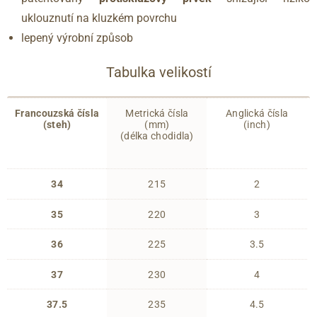
uklouznutí na kluzkém povrchu
lepený výrobní způsob
Tabulka velikostí
Francouzská čísla
Metrická čísla
Anglická čísla
(steh)
(mm)
(inch)
(délka chodidla)
34
215
2
35
220
3
36
225
3.5
37
230
4
37.5
235
4.5