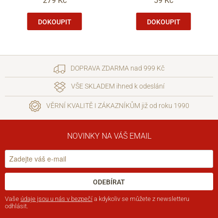
279 Kč
59 Kč
DOKOUPIT
DOKOUPIT
DOPRAVA ZDARMA nad 999 Kč
VŠE SKLADEM ihned k odeslání
VĚRNÍ KVALITĚ I ZÁKAZNÍKŮM již od roku 1990
NOVINKY NA VÁŠ EMAIL
ODEBÍRAT
Vaše
údaje jsou u nás v bezpečí
a kdykoliv se můžete z newsletteru
odhlásit.