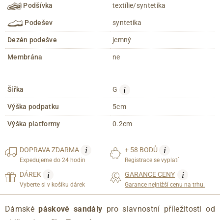
Podšívka
textílie/syntetika
Podešev
syntetika
Dezén podešve
jemný
Membrána
ne
i
Šířka
G
Výška podpatku
5cm
Výška platformy
0.2cm
i
i
DOPRAVA
ZDARMA
+ 58 BODŮ
Expedujeme do 24 hodin
Registrace se vyplatí
i
i
DÁREK
GARANCE CENY
Vyberte si v košíku dárek
Garance nejnižší cenu na trhu.
Dámské
páskové sandály
pro slavnostní příležitosti od