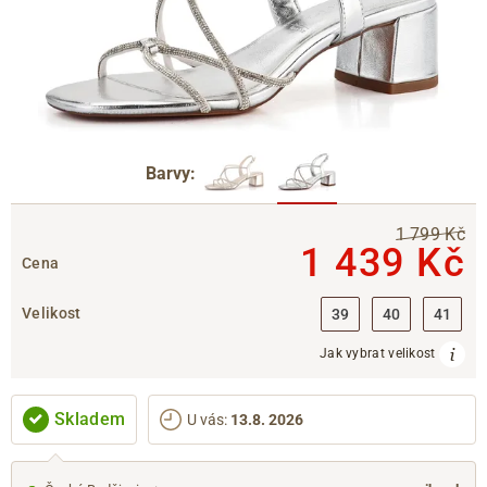
Barvy:
1 799 Kč
1 439 Kč
Cena
Velikost
39
40
41
Jak vybrat velikost
Skladem
U vás
:
13.8. 2026