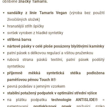
oblíbené
značky Tamaris.
sandálky z linie Tamaris Vegan
(výroba bez použití
živočišných složek)
hranatější střih špičky
svršek vyroben z hladké syntetiky
stříbrná barva
nártové pásky v celé ploše posázeny blyštivými kamínky
patní pásek s délkovou regulací a všitou pruženkou
rubová strana pásků textilní, patní pásek podšitý
syntetikou
příjemně měkká syntetická stélka podložena
paměťovou pěnou Touch it®
pevná podešev s jemným vzorkem
stabilní potažený podpatek v optimální střední výšce
na plátku podpatku
technologie ANTISLIDE®
=
patentovaný
protiskluzový prvek
snižující riziko