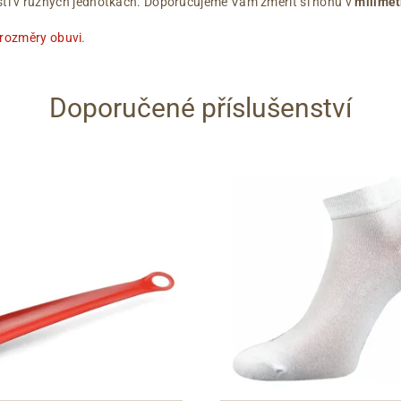
ikostí v různých jednotkách. Doporučujeme Vám změřit si nohu v
milimet
 rozměry obuvi
.
Doporučené příslušenství