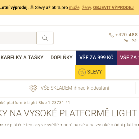
Letní výprodej
. 🌞 Slevy až 50 % pro
muže
i
ženy
.
OBJEVIT VÝPRODEJ
+420
488
Po - Pá:
KABELKY A TAŠKY
DOPLŇKY
VŠE ZA 999 KČ
VŠE ZA 
SLEVY
VŠE SKLADEM ihned k odeslání
oké platformě Light Blue 1-23731-41
Y NA VYSOKÉ PLATFORMĚ LIGHT 
ské plátěné tenisky ve světlé modré barvě a na vysoké módní platfo
nebo přihlášení