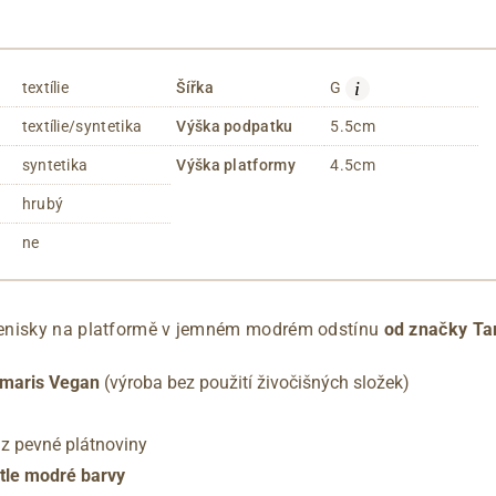
i
textílie
Šířka
G
textílie/syntetika
Výška podpatku
5.5cm
syntetika
Výška platformy
4.5cm
hrubý
ne
enisky na platformě v jemném modrém odstínu
od značky Ta
Tamaris Vegan
(výroba bez použití živočišných složek)
 z pevné plátnoviny
tle modré barvy