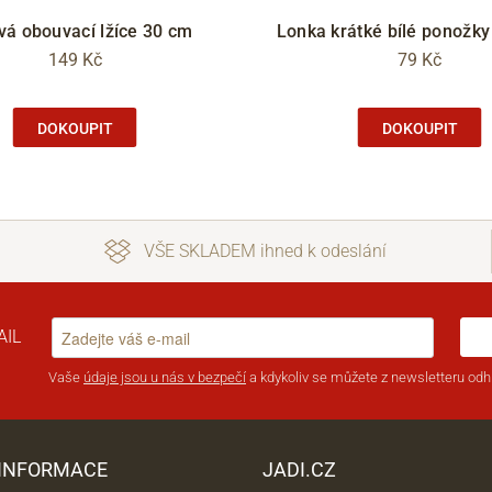
vá obouvací lžíce 30 cm
Lonka krátké bílé ponožk
149 Kč
79 Kč
DOKOUPIT
DOKOUPIT
VŠE SKLADEM ihned k odeslání
AIL
Vaše
údaje jsou u nás v bezpečí
a kdykoliv se můžete z newsletteru odhl
 INFORMACE
JADI.CZ