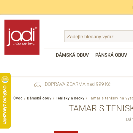
DÁMSKÁ OBUV
PÁNSKÁ OBUV
DOPRAVA ZDARMA nad 999 Kč
Úvod
/
Dámská obuv
/
Tenisky a kecky
/
Tamaris tenisky na vys
TAMARIS TENISK
Zapomenuté heslo
Dám
Registrace