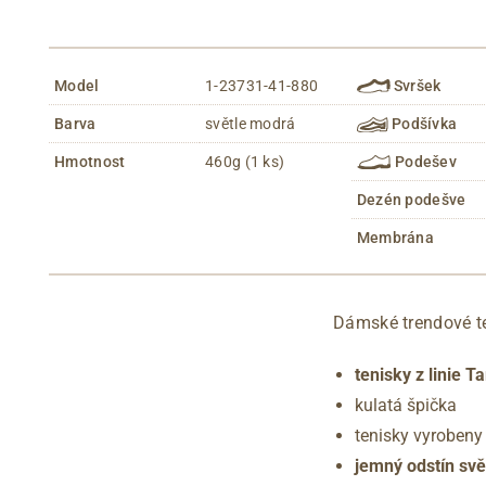
Model
1-23731-41-880
Svršek
Barva
světle modrá
Podšívka
Hmotnost
460g (1 ks)
Podešev
Dezén podešve
Membrána
Dámské trendové t
tenisky z linie 
kulatá špička
tenisky vyrobeny
jemný odstín svě