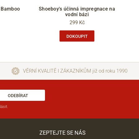
y Bamboo
Shoeboy's účinná impregnace na
vodní bázi
299 Kč
DOKOUPIT
VĚRNÍ KVALITĚ I ZÁKAZNÍKŮM již od roku 1990
ODEBÍRAT
ásit.
ZEPTEJTE SE NÁS