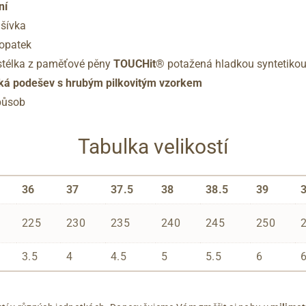
ní
odšívka
 opatek
stélka z paměťové pěny
TOUCHit
® potažená hladkou syntetiko
ká podešev s hrubým pilkovitým vzorkem
působ
Tabulka velikostí
36
37
37.5
38
38.5
39
225
230
235
240
245
250
3.5
4
4.5
5
5.5
6