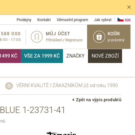
Prodejny
Kontakt
Věrnostní program
Jak vybrat
 588 000
MŮJ ÚČET
KOŠÍK
0
 8:00 - 17:00
Přihlášení
/
Registrace
je prázdný
1499 KČ
VŠE ZA 1999 KČ
ZNAČKY
NOVÉ ZBOŽÍ
VĚRNÍ KVALITĚ I ZÁKAZNÍKŮM již od roku 1990
Zpět na výpis produktů
BLUE 1-23731-41
PŘIHLÁSIT
rmě.