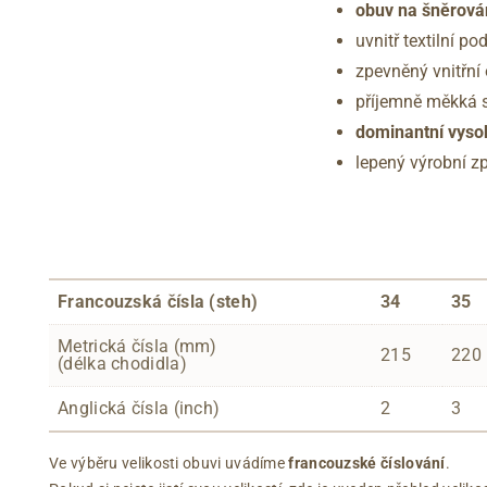
obuv na šněrová
uvnitř textilní p
zpevněný vnitřní
příjemně měkká 
dominantní vyso
lepený výrobní z
Francouzská čísla (steh)
34
35
Metrická čísla (mm)
215
220
(délka chodidla)
Anglická čísla (inch)
2
3
Ve výběru velikosti obuvi uvádíme
francouzské číslování
.