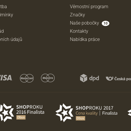
atba
Věrnostní program
dmínky
Značky
Naše pobočky
10
ád
Kontakty
ních údajů
Nabídka práce