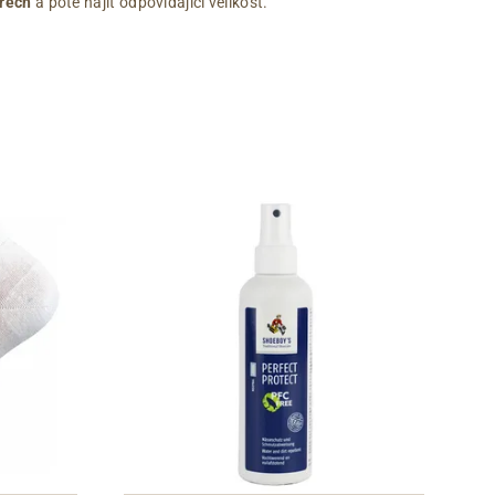
rech
a poté najít odpovídající velikost.