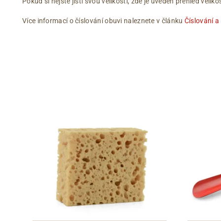
Pokud si nejste jistí svou velikostí, zde je uveden přehled vel
Více informací o číslování obuvi naleznete v článku
Číslování a