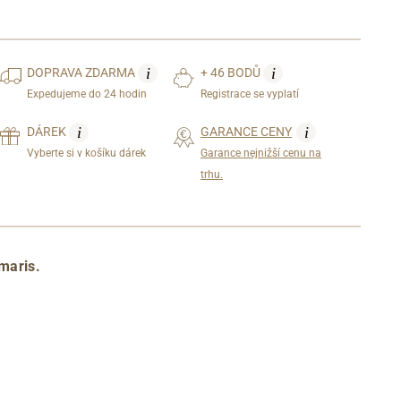
i
i
DOPRAVA
ZDARMA
+ 46 BODŮ
Expedujeme do 24 hodin
Registrace se vyplatí
i
i
DÁREK
GARANCE CENY
Vyberte si v košíku dárek
Garance nejnižší cenu na
trhu.
maris.