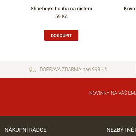
Shoeboy's houba na čištění
Kovo
59 Kč
DOKOUPIT
DOPRAVA ZDARMA nad 999 Kč
NOVINKY NA VÁŠ EM
NÁKUPNÍ RÁDCE
NEZBYTNÉ