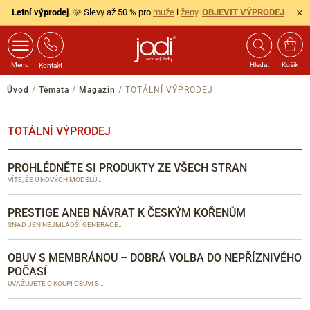
Letní výprodej
. 🌞 Slevy až 50 % pro
muže
i
ženy
.
OBJEVIT VÝPRODEJ
Menu
Hledat
Košík
Kontakt
Úvod
/
Témata
/
Magazín
/
TOTÁLNÍ VÝPRODEJ
TOTÁLNÍ VÝPRODEJ
PROHLÉDNĚTE SI PRODUKTY ZE VŠECH STRAN
VÍTE, ŽE U NOVÝCH MODELŮ…
PRESTIGE ANEB NÁVRAT K ČESKÝM KOŘENŮM
SNAD JEN NEJMLADŠÍ GENERACE…
OBUV S MEMBRÁNOU – DOBRÁ VOLBA DO NEPŘÍZNIVÉHO
POČASÍ
UVAŽUJETE O KOUPI OBUVI S…