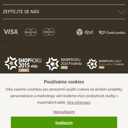
ZEPTEJTE SE NÁS
Používáme cookies
Díky vašemu souhlasu pro anonymní využití cookies za účelem analytiky,
personalizace a marketingu vám budeme moci poskytovat služby v
maximální kvalitě.
Více informací
.
©2026 JADI.cz. Užití materiálů bez souhlasu není možné.
Údaje mají pouze informativní charakter a mohou být změněny bez
předchozího upozornění.
Nesouhlasím
Technicky zajišťuje
Simplia.cz
.
Souhlasím