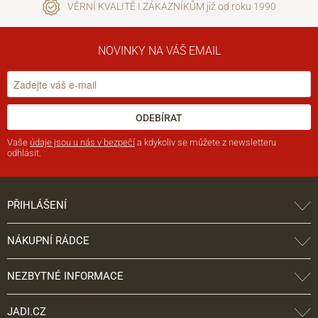
VĚRNÍ KVALITĚ I ZÁKAZNÍKŮM již od roku 1990
NOVINKY NA VÁŠ EMAIL
ODEBÍRAT
Vaše
údaje jsou u nás v bezpečí
a kdykoliv se můžete z newsletteru
odhlásit.
PŘIHLÁŠENÍ
NÁKUPNÍ RÁDCE
NEZBYTNÉ INFORMACE
JADI.CZ