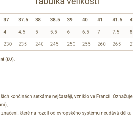
Tabulka velikostí
37
37.5
38
38.5
39
40
41
41.5
4
4
4.5
5
5.5
6
6.5
7
7.5
8
230
235
240
245
250
255
260
265
2
ní (EU).
šich končinách setkáme nejčastěji, vzniklo ve Francii. Označuje
ní),
no značení, které na rozdíl od evropského systému neudává délku 