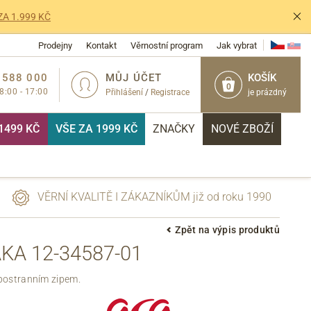
ZA 1.999 KČ
Prodejny
Kontakt
Věrnostní program
Jak vybrat
 588 000
MŮJ ÚČET
KOŠÍK
0
 8:00 - 17:00
Přihlášení
/
Registrace
je prázdný
1499 KČ
VŠE ZA 1999 KČ
ZNAČKY
NOVÉ ZBOŽÍ
VĚRNÍ KVALITĚ I ZÁKAZNÍKŮM již od roku 1990
Zpět na výpis produktů
A 12-34587-01
PŘIHLÁSIT
 postranním zipem.