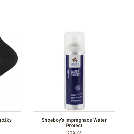
nožky
Shoeboy's impregnace Water
Protect
229 Kč