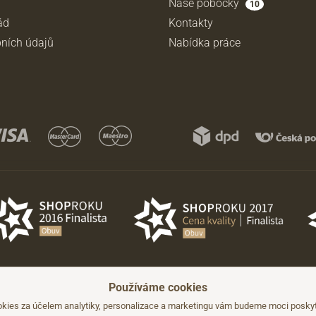
Naše pobočky
10
ád
Kontakty
ních údajů
Nabídka práce
Používáme cookies
hozího upozornění.
kies za účelem analytiky, personalizace a marketingu vám budeme moci poskyto