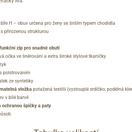
značky Ara.
íře H – obuv určena pro ženy se širším typem chodidla
s přirozenou strukturou
funkční zip pro snadné obutí
á očka ve šněrování a extra široké stylové tkaničky
zyk
 s polstrováním
atek ze syntetiky
ímatelná vložka
potažená textilií (vystouplé srdíčko, podélná kle
ev v bílé barvě
s ochranou špičky a paty
působ