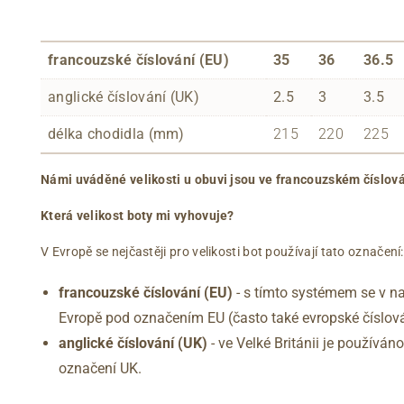
francouzské číslování (EU)
35
36
36.5
anglické číslování (UK)
2.5
3
3.5
délka chodidla (mm)
215
220
225
Námi uváděné velikosti u obuvi jsou ve francouzském číslová
Která velikost boty mi vyhovuje?
V Evropě se nejčastěji pro velikosti bot používají tato označení:
francouzské číslování (EU)
- s tímto systémem se v na
Evropě pod označením EU (často také evropské číslová
anglické číslování
(UK)
- ve Velké Británii je používá
označení UK.