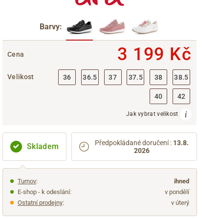
Barvy:
3 199 Kč
Cena
Velikost
36
36.5
37
37.5
38
38.5
40
42
Jak vybrat velikost
Předpokládané doručení
:
13.8.
Skladem
2026
Turnov
:
ihned
E-shop - k odeslání:
v pondělí
Ostatní prodejny
:
v úterý