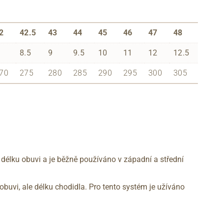
2
42.5
43
44
45
46
47
48
8.5
9
9.5
10
11
12
12.5
70
275
280
285
290
295
300
305
 délku obuvi a je běžně používáno v západní a střední
obuvi, ale délku chodidla. Pro tento systém je užíváno