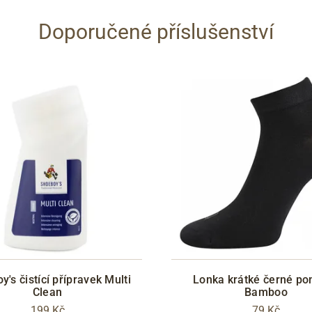
Doporučené příslušenství
's čistící přípravek Multi
Lonka krátké černé po
Clean
Bamboo
199 Kč
79 Kč