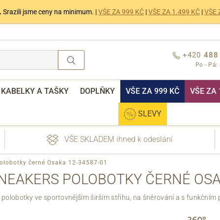
.
Srazili jsme ceny na minimum. |
VŠE ZA 999 KČ
|
VŠE ZA 1.499 KČ
|
VŠE 
+420
488
Po - Pá:
KABELKY A TAŠKY
DOPLŇKY
VŠE ZA 999 KČ
VŠE ZA 
SLEVY
VŠE SKLADEM ihned k odeslání
olobotky černé Osaka 12-34587-01
NEAKERS POLOBOTKY ČERNÉ OSAK
polobotky ve sportovnějším širším střihu, na šněrování a s funkčním
nebo přihlášení