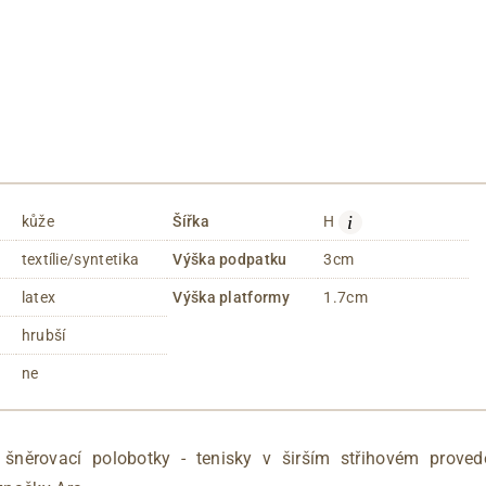
i
kůže
Šířka
H
textílie/syntetika
Výška podpatku
3cm
latex
Výška platformy
1.7cm
hrubší
ne
šněrovací polobotky - tenisky v širším střihovém proved