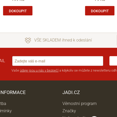
DOKOUPIT
DOKOUPIT
VŠE SKLADEM ihned k odeslání
AIL
Vaše
údaje jsou u nás v bezpečí
a kdykoliv se můžete z newsletteru odhl
 INFORMACE
JADI.CZ
atba
Věrnostní program
dmínky
Značky