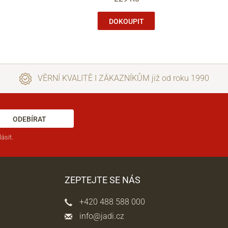
DOKOUPIT
VĚRNÍ KVALITĚ I ZÁKAZNÍKŮM již od roku 1990
ODEBÍRAT
ásit.
ZEPTEJTE SE NÁS
+420 488 588 000
info@jadi.cz