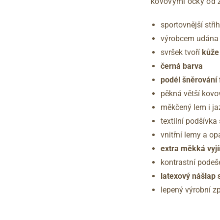
kovovými očky od 
sportovnější střih
výrobcem udána š
svršek tvoří
kůže
černá barva
podél šněrování 
pěkná větší kovov
měkčený lem i ja
textilní podšívka
vnitřní lemy a op
extra měkká vyj
kontrastní podeš
latexový nášlap 
lepený výrobní z