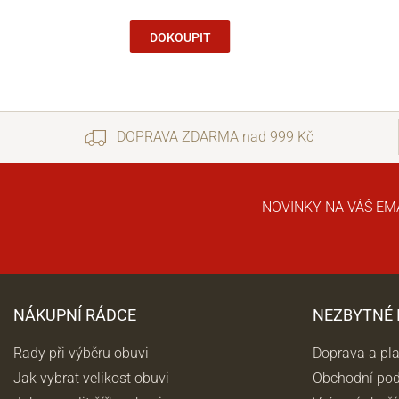
DOKOUPIT
DOPRAVA ZDARMA nad 999 Kč
NOVINKY NA VÁŠ EM
NÁKUPNÍ RÁDCE
NEZBYTNÉ
Rady při výběru obuvi
Doprava a pl
Jak vybrat velikost obuvi
Obchodní po