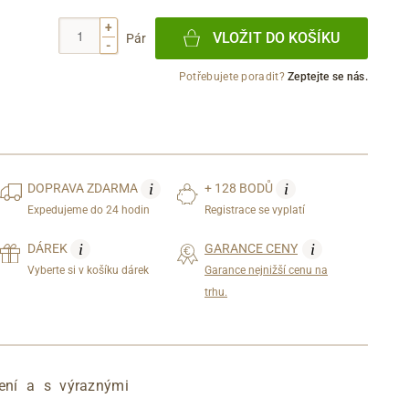
+
VLOŽIT DO KOŠÍKU
Pár
-
Potřebujete poradit?
Zeptejte se nás.
i
i
DOPRAVA
ZDARMA
+ 128 BODŮ
Expedujeme do 24 hodin
Registrace se vyplatí
i
i
DÁREK
GARANCE CENY
Vyberte si v košíku dárek
Garance nejnižší cenu na
trhu.
ení a s výraznými