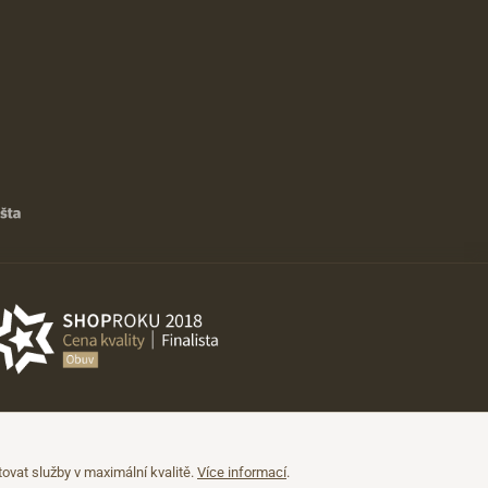
vat služby v maximální kvalitě.
Více informací
.