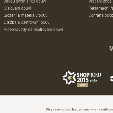
Jakou zvolit šířku obuvi
Vrácení zboží
Číslování obuvi
Reklamační ř
Složení a materiály obuvi
Ochrana osob
Údržba a ošetřování obuvi
Videonávody na ošetřování obuvi
©2026 JADI.cz. Užití materiálů bez souhlasu není možné.
Údaje mají pouze informativní charakter a mohou být změněny bez předc
Díky vašemu souhlasu pro anonymní využití coo
Technicky zajišťuje
Simplia.cz
.