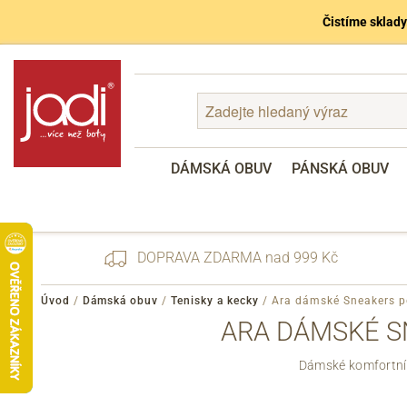
Čistíme sklady
DÁMSKÁ OBUV
PÁNSKÁ OBUV
DOPRAVA ZDARMA nad 999 Kč
Úvod
/
Dámská obuv
/
Tenisky a kecky
/
Ara dámské Sneakers p
ARA DÁMSKÉ S
Zapomenuté heslo
Dámské komfortní 
Registrace