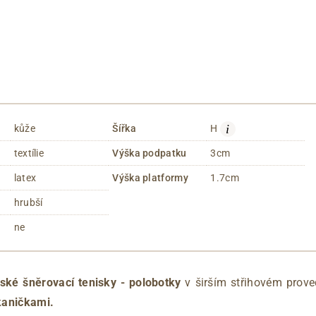
i
kůže
Šířka
H
textílie
Výška podpatku
3cm
latex
Výška platformy
1.7cm
hrubší
ne
ké šněrovací tenisky - polobotky
v širším střihovém prov
kaničkami.