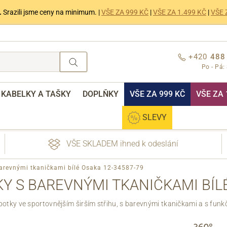
.
Srazili jsme ceny na minimum. |
VŠE ZA 999 KČ
|
VŠE ZA 1.499 KČ
|
VŠE 
+420
488
Po - Pá:
KABELKY A TAŠKY
DOPLŇKY
VŠE ZA 999 KČ
VŠE ZA 
SLEVY
VŠE SKLADEM ihned k odeslání
arevnými tkaničkami bílé Osaka 12-34587-79
Y S BAREVNÝMI TKANIČKAMI BÍLÉ
otky ve sportovnějším širším střihu, s barevnými tkaničkami a s fun
nebo přihlášení