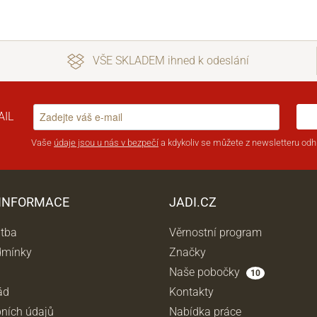
VŠE SKLADEM ihned k odeslání
AIL
Vaše
údaje jsou u nás v bezpečí
a kdykoliv se můžete z newsletteru odhl
 INFORMACE
JADI.CZ
atba
Věrnostní program
dmínky
Značky
Naše pobočky
10
ád
Kontakty
ních údajů
Nabídka práce