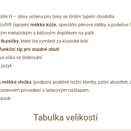
íře H – obuv určena pro ženy se širším typem chodidla
Soft® (spojení
měkké kůže
, speciální pěnové stélky a podešve
ým metalickým a béžovým doplňkem na patě
 tkaničky
, které lze vyměnit za klasické bílé
funkční zip pro snadné obutí
vá očka ve šněrování
 jazyk
ra měkká vložka
(podpora podélné nožní klenby, patní absorbér, z
barevném provedení s latexovým nášlapem
působ
Tabulka velikostí