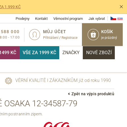
ZA 1.999 KČ
Prodejny
Kontakt
Věrnostní program
Jak vybrat
 588 000
MŮJ ÚČET
KOŠÍK
0
 8:00 - 17:00
Přihlášení
/
Registrace
je prázdný
1499 KČ
VŠE ZA 1999 KČ
ZNAČKY
NOVÉ ZBOŽÍ
VĚRNÍ KVALITĚ I ZÁKAZNÍKŮM již od roku 1990
Zpět na výpis produktů
 OSAKA 12-34587-79
PŘIHLÁSIT
kčním postranním zipem.