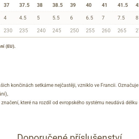
37
37.5
38
38.5
39
40
41
41.5
4
4
4.5
5
5.5
6
6.5
7
7.5
8
230
235
240
245
250
255
260
265
2
ní (EU).
šich končinách setkáme nejčastěji, vzniklo ve Francii. Označuje
ní),
no značení, které na rozdíl od evropského systému neudává délku 
Doporučené příslušenství