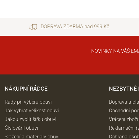
DOPRAVA ZDARMA nad 999 Kč
NOVINKY NA VÁŠ EM
NÁKUPNÍ RÁDCE
NEZBYTNÉ
Rady při výběru obuvi
Doprava a pl
Jak vybrat velikost obuvi
Obchodní po
Jakou zvolit šířku obuvi
Vrácení zboží
Číslování obuvi
Reklamační ř
Složení a materiály obuvi
Ochrana osob