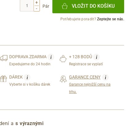
+
VLOŽIT DO KOŠÍKU
Pár
-
Potřebujete poradit?
Zeptejte se nás.
i
i
DOPRAVA
ZDARMA
+ 128 BODŮ
Expedujeme do 24 hodin
Registrace se vyplatí
i
i
DÁREK
GARANCE CENY
Vyberte si v košíku dárek
Garance nejnižší cenu na
trhu.
edení a
s výraznými