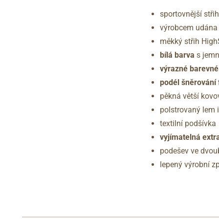
sportovnější střih
výrobcem udána š
měkký střih High
bílá barva
s jemn
výrazné barevné
podél šněrování 
pěkná větší kovo
polstrovaný lem i
textilní podšívka
vyjímatelná ext
podešev ve dvou
lepený výrobní z