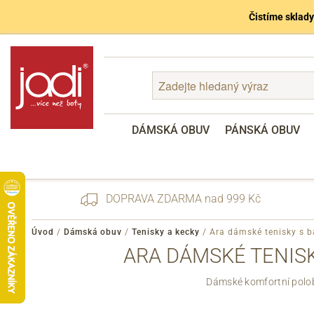
Čistíme sklady
DÁMSKÁ OBUV
PÁNSKÁ OBUV
DOPRAVA ZDARMA nad 999 Kč
Úvod
/
Dámská obuv
/
Tenisky a kecky
/
Ara dámské tenisky s b
ARA DÁMSKÉ TENISK
Zapomenuté heslo
Dámské komfortní polob
Registrace