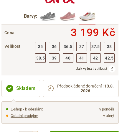
Barvy:
3 199 Kč
Cena
Velikost
35
36
36.5
37
37.5
38
38.5
39
40
41
42
42.5
Jak vybrat velikost
Předpokládané doručení
:
13.8.
Skladem
2026
E-shop - k odeslání:
v pondělí
Ostatní prodejny
:
v úterý