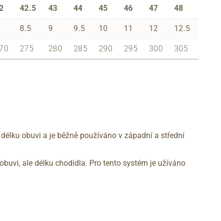
2
42.5
43
44
45
46
47
48
8.5
9
9.5
10
11
12
12.5
70
275
280
285
290
295
300
305
 délku obuvi a je běžně používáno v západní a střední
obuvi, ale délku chodidla. Pro tento systém je užíváno