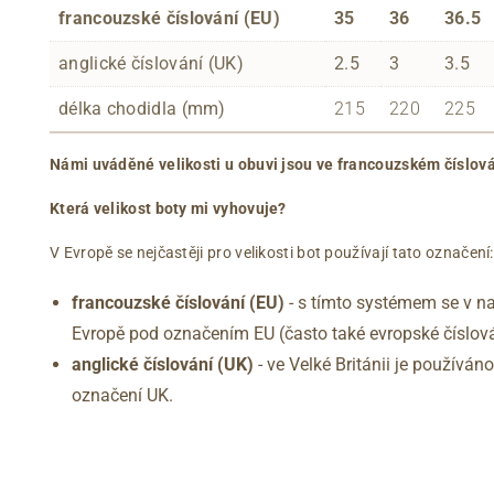
francouzské číslování (EU)
35
36
36.5
anglické číslování (UK)
2.5
3
3.5
délka chodidla (mm)
215
220
225
Námi uváděné velikosti u obuvi jsou ve francouzském číslová
Která velikost boty mi vyhovuje?
V Evropě se nejčastěji pro velikosti bot používají tato označení:
francouzské číslování (EU)
- s tímto systémem se v na
Evropě pod označením EU (často také evropské číslová
anglické číslování
(UK)
- ve Velké Británii je používá
označení UK.