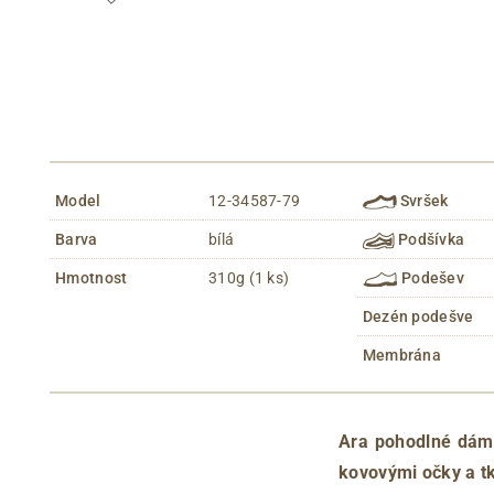
Model
12-34587-79
Svršek
Barva
bílá
Podšívka
Hmotnost
310g (1 ks)
Podešev
Dezén podešve
Membrána
Ara pohodlné dáms
kovovými očky a t