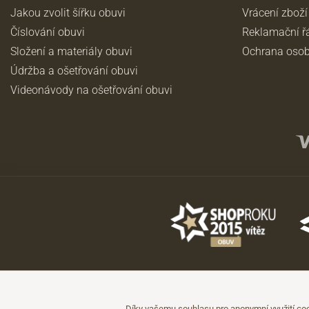
Jakou zvolit šířku obuvi
Vrácení zboží
Číslování obuvi
Reklamační ř
Složení a materiály obuvi
Ochrana osob
Údržba a ošetřování obuvi
Videonávody na ošetřování obuvi
©2026 JADI.cz. Užití materiálů bez souhlasu není možné.
Údaje mají pouze informativní charakter a mohou být změněny bez předc
Díky vašemu souhlasu pro anonymní využití coo