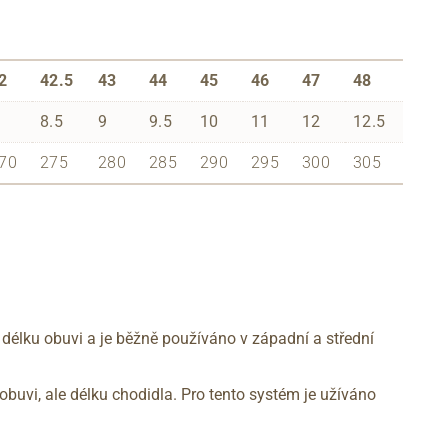
2
42.5
43
44
45
46
47
48
8.5
9
9.5
10
11
12
12.5
70
275
280
285
290
295
300
305
 délku obuvi a je běžně používáno v západní a střední
obuvi, ale délku chodidla. Pro tento systém je užíváno