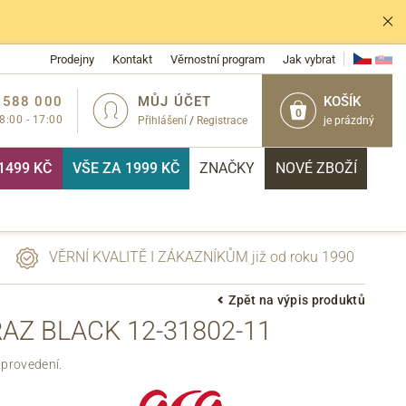
Prodejny
Kontakt
Věrnostní program
Jak vybrat
 588 000
MŮJ ÚČET
KOŠÍK
0
 8:00 - 17:00
Přihlášení
/
Registrace
je prázdný
1499 KČ
VŠE ZA 1999 KČ
ZNAČKY
NOVÉ ZBOŽÍ
VĚRNÍ KVALITĚ I ZÁKAZNÍKŮM již od roku 1990
Zpět na výpis produktů
AZ BLACK 12-31802-11
PŘIHLÁSIT
provedení.