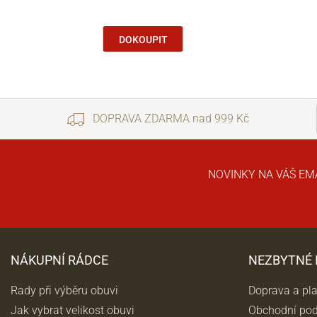
DOKOUPIT
DOPRAVA ZDARMA nad 999 Kč
NOVINKY NA VÁŠ EM
NÁKUPNÍ RÁDCE
NEZBYTNÉ
Rady při výběru obuvi
Doprava a pl
Jak vybrat velikost obuvi
Obchodní po