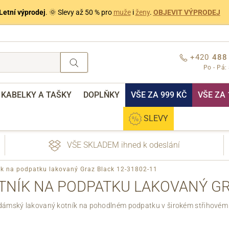
Letní výprodej
. 🌞 Slevy až 50 % pro
muže
i
ženy
.
OBJEVIT VÝPRODEJ
+420
488
Po - Pá:
KABELKY A TAŠKY
DOPLŇKY
VŠE ZA 999 KČ
VŠE ZA 
SLEVY
VŠE SKLADEM ihned k odeslání
ík na podpatku lakovaný Graz Black 12-31802-11
TNÍK NA PODPATKU LAKOVANÝ GR
 dámský lakovaný kotník na pohodlném podpatku v širokém střihovém 
nebo přihlášení