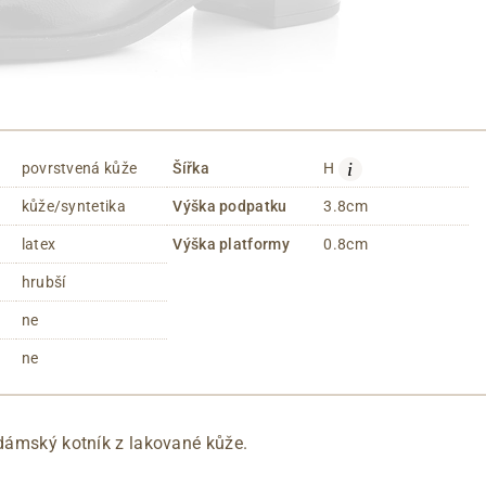
i
povrstvená kůže
Šířka
H
kůže/syntetika
Výška podpatku
3.8cm
latex
Výška platformy
0.8cm
hrubší
ne
ne
 dámský kotník z lakované kůže.