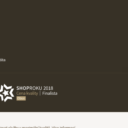
vat služby v maximální kvalitě.
Více informací
.