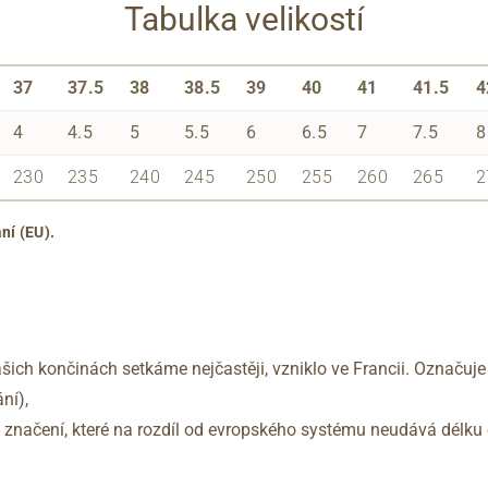
Tabulka velikostí
37
37.5
38
38.5
39
40
41
41.5
4
4
4.5
5
5.5
6
6.5
7
7.5
8
230
235
240
245
250
255
260
265
2
ní (EU).
šich končinách setkáme nejčastěji, vzniklo ve Francii. Označuje
ní),
no značení, které na rozdíl od evropského systému neudává délku 