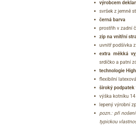
výrobcem deklar
svršek z jemně s
černá barva
prostřih v zadní 
zip na vnitřní s
uvnitř podšívka z
extra měkká vyj
srdíčko a patní z
technologie Hig
flexibilní latex
široký podpatek
výška kotníku 1
lepený výrobní 
pozn.: při nošen
typickou vlastnos