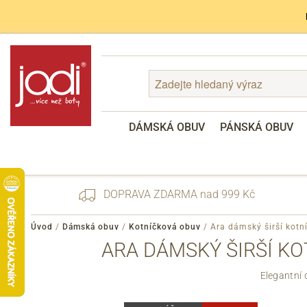
DÁMSKÁ OBUV
PÁNSKÁ OBUV
DOPRAVA ZDARMA nad 999 Kč
Úvod
/
Dámská obuv
/
Kotníčková obuv
/
Ara dámský širší kotn
ARA DÁMSKÝ ŠIRŠÍ KO
Zapomenuté heslo
Elegantní
Registrace