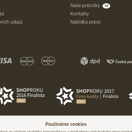
Naše pobočky
10
ád
Kontakty
ních údajů
Nabídka práce
Používáme cookies
hozího upozornění.
kies za účelem analytiky, personalizace a marketingu vám budeme moci poskyto