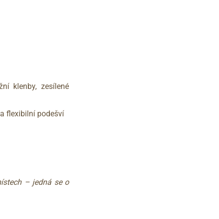
í klenby, zesílené
 flexibilní podešví
ístech – jedná se o