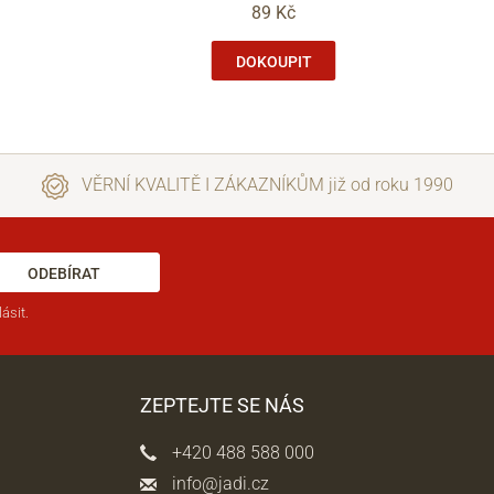
89 Kč
DOKOUPIT
VĚRNÍ KVALITĚ I ZÁKAZNÍKŮM již od roku 1990
ODEBÍRAT
ásit.
ZEPTEJTE SE NÁS
+420 488 588 000
info@jadi.cz