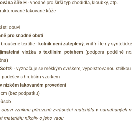
ována šíře H
- vhodné pro širší typ chodidla, kloubky, atp.
trukturované lakované kůže
části obuvi
traně pro snadné obutí
 broušené textilie -
kotník není zateplený
, vnitřní lemy syntetické
ímatelná vložka s textilním potahem
(podpora podélné nožn
óna)
hSoft®
- vyznačuje se měkkým svrškem, vypolstrovanou stélkou a
ová podešev s hrubším vzorkem
 v nízkém lakovaném provedení
4 cm (bez podpatku)
způsob
í obuvi vznikne přirozené zvrásnění materiálu v namáhaných m
t materiálu nikoliv o jeho vadu