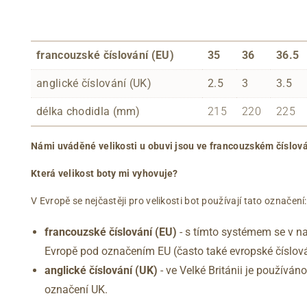
francouzské číslování (EU)
35
36
36.5
anglické číslování (UK)
2.5
3
3.5
délka chodidla (mm)
215
220
225
Námi uváděné velikosti u obuvi jsou ve francouzském číslová
Která velikost boty mi vyhovuje?
V Evropě se nejčastěji pro velikosti bot používají tato označení:
francouzské číslování (EU)
- s tímto systémem se v na
Evropě pod označením EU (často také evropské číslová
anglické číslování
(UK)
- ve Velké Británii je používá
označení UK.