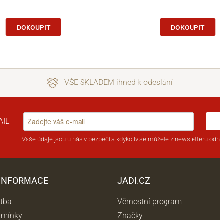
DOKOUPIT
DOKOUPIT
VŠE SKLADEM ihned k odeslání
AIL
Vaše
údaje jsou u nás v bezpečí
a kdykoliv se můžete z newsletteru odhl
 INFORMACE
JADI.CZ
atba
Věrnostní program
dmínky
Značky