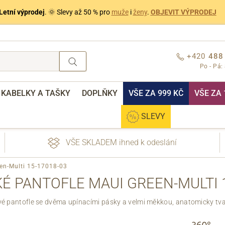
Letní výprodej
. 🌞 Slevy až 50 % pro
muže
i
ženy
.
OBJEVIT VÝPRODEJ
+420
488
Po - Pá:
KABELKY A TAŠKY
DOPLŇKY
VŠE ZA 999 KČ
VŠE ZA 
SLEVY
VŠE SKLADEM ihned k odeslání
en-Multi 15-17018-03
É PANTOFLE MAUI GREEN-MULTI 1
é pantofle se dvěma upínacími pásky a velmi měkkou, anatomicky tva
nebo přihlášení