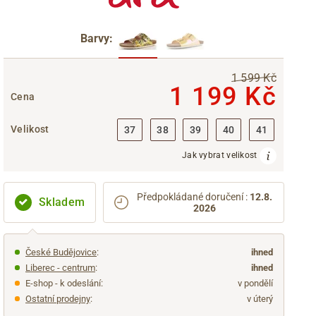
Barvy:
1 599 Kč
1 199 Kč
Cena
Velikost
37
38
39
40
41
Jak vybrat velikost
Předpokládané doručení
:
12.8.
Skladem
2026
České Budějovice
:
ihned
Liberec - centrum
:
ihned
E-shop - k odeslání:
v pondělí
Ostatní prodejny
:
v úterý