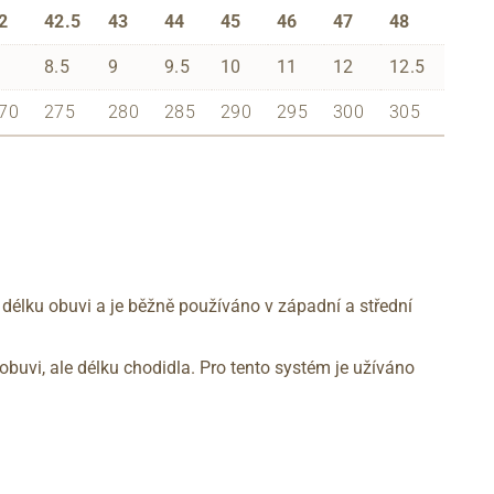
2
42.5
43
44
45
46
47
48
8.5
9
9.5
10
11
12
12.5
70
275
280
285
290
295
300
305
 délku obuvi a je běžně používáno v západní a střední
obuvi, ale délku chodidla. Pro tento systém je užíváno