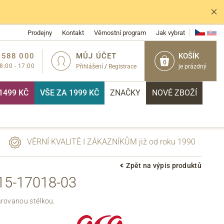
Prodejny
Kontakt
Věrnostní program
Jak vybrat
 588 000
MŮJ ÚČET
KOŠÍK
0
 8:00 - 17:00
Přihlášení
/
Registrace
je prázdný
1499 KČ
VŠE ZA 1999 KČ
ZNAČKY
NOVÉ ZBOŽÍ
VĚRNÍ KVALITĚ I ZÁKAZNÍKŮM již od roku 1990
Zpět na výpis produktů
5-17018-03
PŘIHLÁSIT
rovanou stélkou.