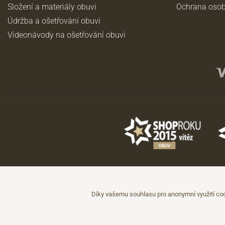
Složení a materiály obuvi
Ochrana osob
Údržba a ošetřování obuvi
Videonávody na ošetřování obuvi
©2026 JADI.cz. Užití materiálů bez souhlasu není možné.
Údaje mají pouze informativní charakter a mohou být změněny bez předc
Díky vašemu souhlasu pro anonymní využití coo
Technicky zajišťuje
Simplia.cz
.