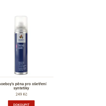
oeboy's pěna pro ošetření
syntetiky
249 Kč
DOKOUPIT