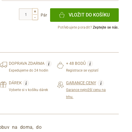
+
VLOŽIT DO KOŠÍKU
Pár
-
Potřebujete poradit?
Zeptejte se nás.
i
i
DOPRAVA
ZDARMA
+ 48 BODŮ
Expedujeme do 24 hodin
Registrace se vyplatí
i
i
DÁREK
GARANCE CENY
Vyberte si v košíku dárek
Garance nejnižší cenu na
trhu.
 obuv na doma, do