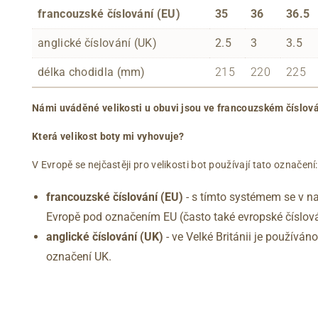
francouzské číslování (EU)
35
36
36.5
anglické číslování (UK)
2.5
3
3.5
délka chodidla (mm)
215
220
225
Námi uváděné velikosti u obuvi jsou ve francouzském číslová
Která velikost boty mi vyhovuje?
V Evropě se nejčastěji pro velikosti bot používají tato označení:
francouzské číslování (EU)
- s tímto systémem se v na
Evropě pod označením EU (často také evropské číslová
anglické číslování
(UK)
- ve Velké Británii je používá
označení UK.