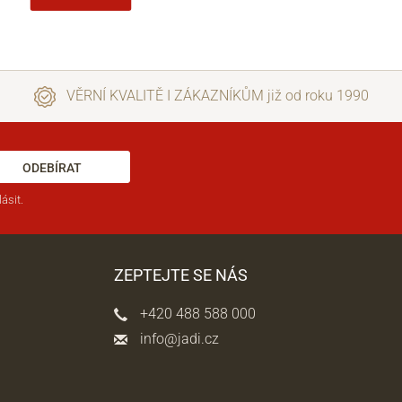
VĚRNÍ KVALITĚ I ZÁKAZNÍKŮM již od roku 1990
ODEBÍRAT
ásit.
ZEPTEJTE SE NÁS
+420 488 588 000
info@jadi.cz