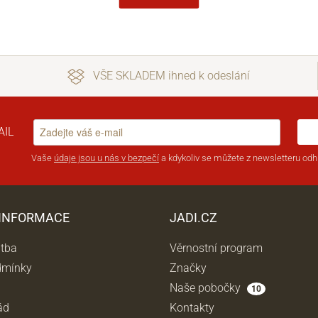
VŠE SKLADEM ihned k odeslání
AIL
Vaše
údaje jsou u nás v bezpečí
a kdykoliv se můžete z newsletteru odhl
 INFORMACE
JADI.CZ
atba
Věrnostní program
dmínky
Značky
Naše pobočky
10
ád
Kontakty