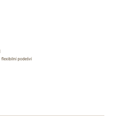
í
lexibilní podešví