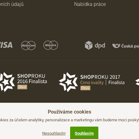
ních údajů
Nabídka práce
Používáme cookies
hozího upozornění.
kies za účelem analytiky, personalizace a marketingu vám budeme moci poskyto
Nesouhlasím
Souhlasím