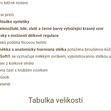
ro běžné nošení.
var prstů
 hladké syntetiky
elenožluté, bílé, zlaté a černé barvy vytvářející krásný vzor
ásky s možností délkové regulace
ků podšita filcovou textilií
měkká a anatomicky tvarovaná stélka
potažena broušenou kůž
hSoft®
se vyznačuje měkkým svrškem, vypolstrovanou stélkou a f
šev z korkové směsi
pná část s hrubším vzorkem
působ
xteriér
Tabulka velikostí