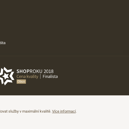
vat služby v maximální kvalitě.
Více informací
.