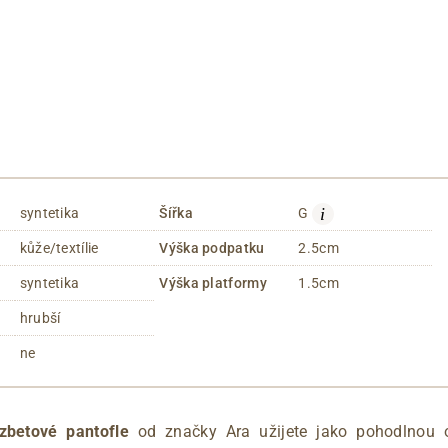
i
syntetika
Šířka
G
kůže/textílie
Výška podpatku
2.5cm
syntetika
Výška platformy
1.5cm
hrubší
ne
zbetové pantofle
od značky Ara užijete jako pohodlnou