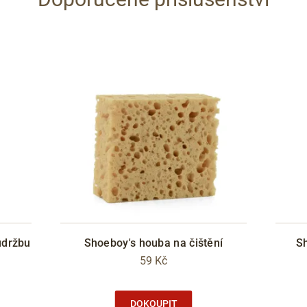
údržbu
Shoeboy's houba na čištění
Sh
59 Kč
DOKOUPIT