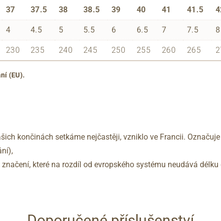
37
37.5
38
38.5
39
40
41
41.5
4
4
4.5
5
5.5
6
6.5
7
7.5
8
230
235
240
245
250
255
260
265
2
ní (EU).
šich končinách setkáme nejčastěji, vzniklo ve Francii. Označuje
ní),
no značení, které na rozdíl od evropského systému neudává délku 
Doporučené příslušenství