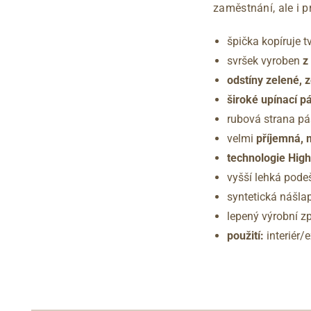
zaměstnání, ale i p
špička kopíruje t
svršek vyroben
z
odstíny zelené, z
široké upínací p
rubová strana pás
velmi
příjemná, 
technologie Hig
vyšší lehká pode
syntetická nášla
lepený výrobní z
použití:
interiér/e