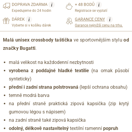
i
i
DOPRAVA
ZDARMA
+ 48 BODŮ
Expedujeme do 24 hodin
Registrace se vyplatí
i
i
DÁREK
GARANCE CENY
Vyberte si v košíku dárek
Garance nejnižší cenu na trhu.
Malá unisex crossbody taštička
ve sportovnějším stylu
od
značky Bugatti
.
malá velikost na každodenní nezbytnosti
vyrobena z poddajné hladké textilie
(na omak působí
synteticky)
přední i zadní strana polstrovaná
(lepší ochrana obsahu)
temně modrá barva
na přední straně praktická zipová kapsička (zip krytý
gumovou légou s nápisem)
na zadní straně také zipová kapsička
odolný, délkově nastavitelný
textilní ramenní
popruh