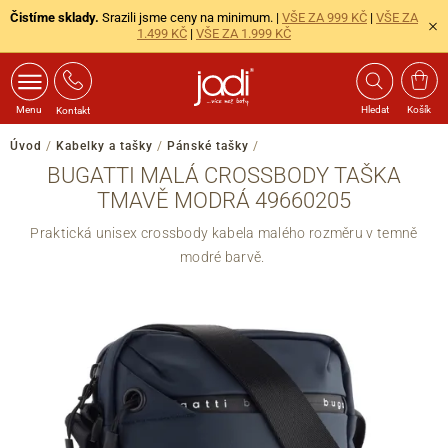
Čistíme sklady.
Srazili jsme ceny na minimum. |
VŠE ZA 999 KČ
|
VŠE ZA
1.499 KČ
|
VŠE ZA 1.999 KČ
Menu
Hledat
Košík
Kontakt
Úvod
/
Kabelky a tašky
/
Pánské tašky
/
BUGATTI MALÁ CROSSBODY TAŠKA
TMAVĚ MODRÁ 49660205
Praktická unisex crossbody kabela malého rozměru v temně
modré barvě.