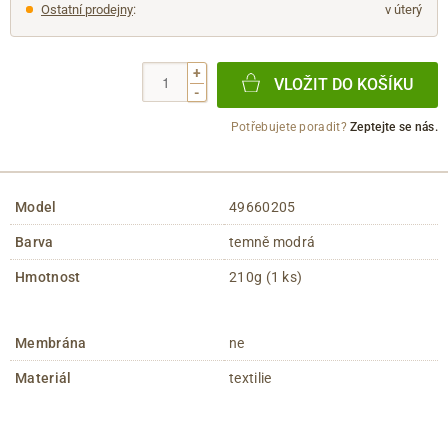
Ostatní prodejny
:
v úterý
+
VLOŽIT DO KOŠÍKU
-
Potřebujete poradit?
Zeptejte se nás.
Model
49660205
Barva
temně modrá
Hmotnost
210g (1 ks)
Membrána
ne
Materiál
textilie