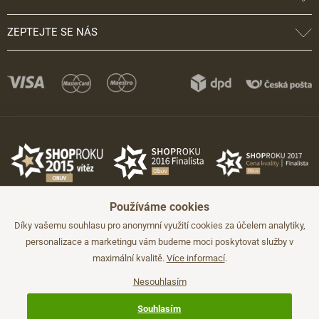
ZEPTEJTE SE NÁS
Používáme cookies
Díky vašemu souhlasu pro anonymní využití cookies za účelem analytiky,
personalizace a marketingu vám budeme moci poskytovat služby v
maximální kvalitě.
Více informací
.
©2026 JADI.cz. Užití materiálů bez souhlasu není možné.
Údaje mají pouze informativní charakter a mohou být změněny bez
předchozího upozornění.
Nesouhlasím
Technicky zajišťuje
Simplia.cz
.
Souhlasím