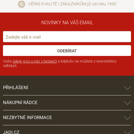
VĚRNÍ KVALITĚ I ZÁKAZNÍKŮM již od roku 1990
NOVINKY NA VÁŠ EMAIL
ODEBÍRAT
Vaše
údaje jsou u nás v bezpečí
a kdykoliv se můžete z newsletteru
odhlásit.
PŘIHLÁŠENÍ
NÁKUPNÍ RÁDCE
NEZBYTNÉ INFORMACE
JADI.CZ