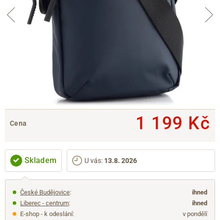
1 199 Kč
Cena
Skladem
U vás
:
13.8. 2026
České Budějovice
:
ihned
Liberec - centrum
:
ihned
E-shop - k odeslání:
v pondělí