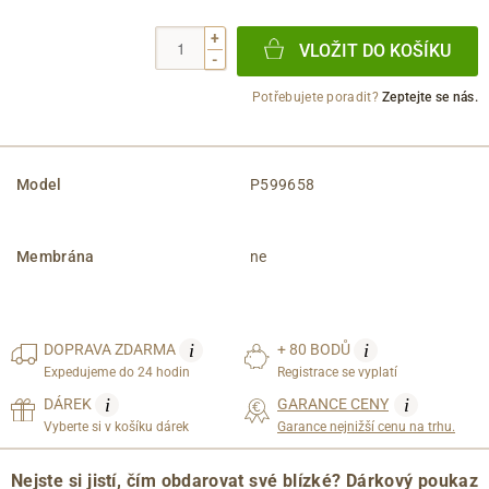
+
VLOŽIT DO KOŠÍKU
-
Potřebujete poradit?
Zeptejte se nás.
Model
P599658
Membrána
ne
i
i
DOPRAVA
ZDARMA
+ 80 BODŮ
Expedujeme do 24 hodin
Registrace se vyplatí
i
i
DÁREK
GARANCE CENY
Vyberte si v košíku dárek
Garance nejnižší cenu na trhu.
Nejste si jistí, čím obdarovat své blízké? Dárkový poukaz