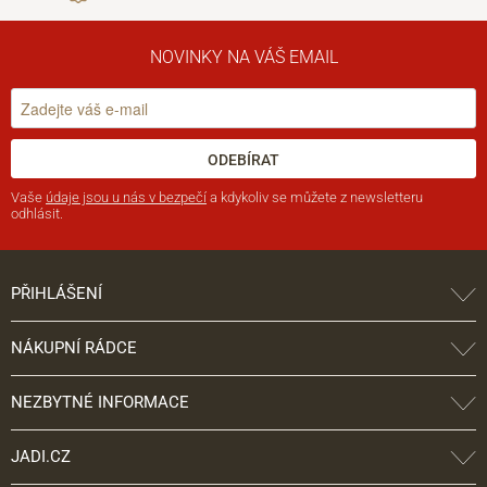
NOVINKY NA VÁŠ EMAIL
ODEBÍRAT
Vaše
údaje jsou u nás v bezpečí
a kdykoliv se můžete z newsletteru
odhlásit.
PŘIHLÁŠENÍ
NÁKUPNÍ RÁDCE
NEZBYTNÉ INFORMACE
JADI.CZ