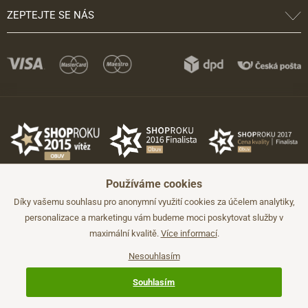
ZEPTEJTE SE NÁS
Používáme cookies
Díky vašemu souhlasu pro anonymní využití cookies za účelem analytiky,
personalizace a marketingu vám budeme moci poskytovat služby v
maximální kvalitě.
Více informací
.
©2026 JADI.cz. Užití materiálů bez souhlasu není možné.
Údaje mají pouze informativní charakter a mohou být změněny bez
předchozího upozornění.
Nesouhlasím
Technicky zajišťuje
Simplia.cz
.
Souhlasím