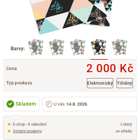
Barvy:
2 000 Kč
Cena
Typ poukazu
Elektronický
Tištěný
Skladem
U vás
:
14.8. 2026
E-shop - k odeslání:
v úterý
Ostatní prodejny
:
ve středu