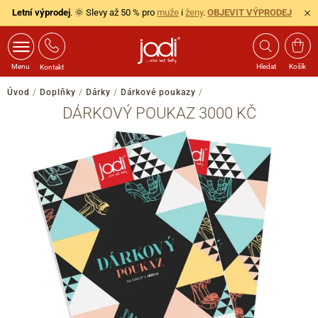
Letní výprodej
. 🌞 Slevy až 50 % pro
muže
i
ženy
.
OBJEVIT VÝPRODEJ
Menu
Hledat
Košík
Kontakt
Úvod
/
Doplňky
/
Dárky
/
Dárkové poukazy
/
DÁRKOVÝ POUKAZ 3000 KČ