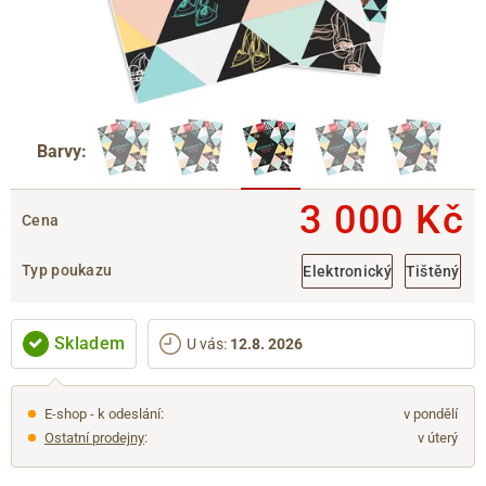
Barvy:
3 000 Kč
Cena
Typ poukazu
Elektronický
Tištěný
Skladem
U vás
:
12.8. 2026
E-shop - k odeslání:
v pondělí
Ostatní prodejny
:
v úterý