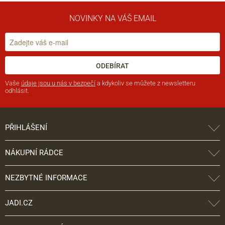
NOVINKY NA VÁŠ EMAIL
ODEBÍRAT
Vaše
údaje jsou u nás v bezpečí
a kdykoliv se můžete z newsletteru
odhlásit.
PŘIHLÁŠENÍ
NÁKUPNÍ RÁDCE
NEZBYTNÉ INFORMACE
JADI.CZ