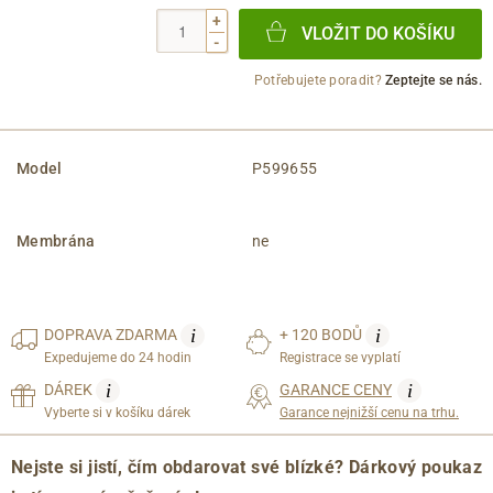
+
VLOŽIT DO KOŠÍKU
-
Potřebujete poradit?
Zeptejte se nás.
Model
P599655
Membrána
ne
i
i
DOPRAVA
ZDARMA
+ 120 BODŮ
Expedujeme do 24 hodin
Registrace se vyplatí
i
i
DÁREK
GARANCE CENY
Vyberte si v košíku dárek
Garance nejnižší cenu na trhu.
Nejste si jistí, čím obdarovat své blízké? Dárkový poukaz