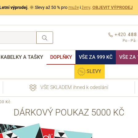
Letní výprodej
. 🌞 Slevy až 50 % pro
muže
i
ženy
.
OBJEVIT VÝPRODEJ
+420
488
Po - Pá:
KABELKY A TAŠKY
DOPLŇKY
VŠE ZA 999 KČ
VŠE ZA 
SLEVY
VŠE SKLADEM ihned k odeslání
00 Kč
DÁRKOVÝ POUKAZ 5000 KČ
nebo přihlášení