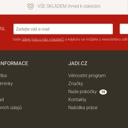
VŠE SKLADEM ihned k odeslání
AIL
Vaše
údaje jsou u nás v bezpečí
a kdykoliv se můžete z newsletteru odhl
 INFORMACE
JADI.CZ
atba
Věrnostní program
dmínky
Značky
Naše pobočky
10
ád
Kontakty
ních údajů
Nabídka práce