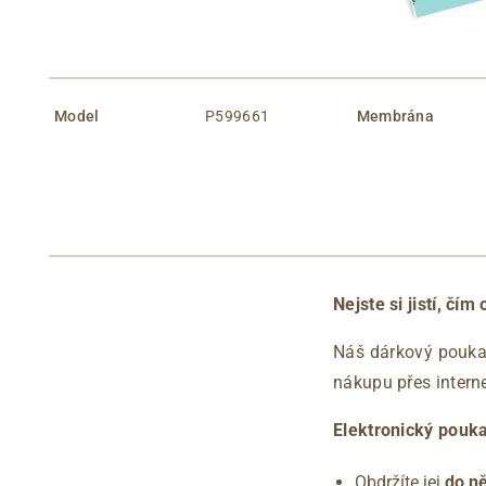
Model
P599661
Membrána
Nejste si jistí, č
Náš dárkový pouk
nákupu přes intern
Elektronický pouk
Obdržíte jej
do ně