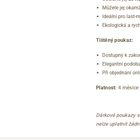
Můžete jej okamž
Ideální pro last-
Ekologická a ryc
Tištěný poukaz:
Dostupný k zako
Elegantní podoba
Při objednání on
Platnost:
4 měsíce 
Dárkové poukazy s
nelze uplatnit žád