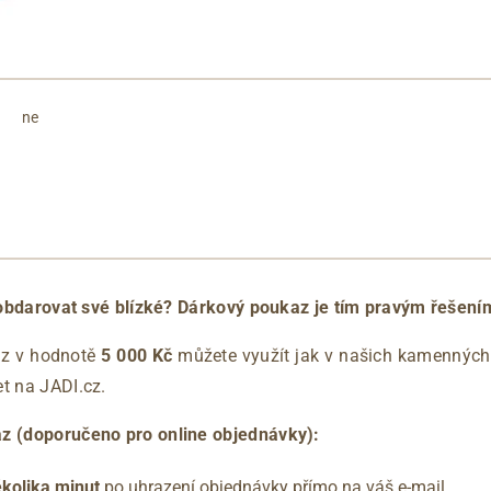
ne
ím obdarovat své blízké? Dárkový poukaz je tím pravým řešení
az v hodnotě
5 000 Kč
můžete využít jak v našich kamenných 
et na JADI.cz.
az (doporučeno pro online objednávky):
kolika minut
po uhrazení objednávky přímo na váš e-mail