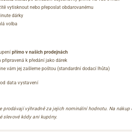
itě vytisknout nebo přeposlat obdarovanému
minute dárky
hlá volba
upení
přímo v našich prodejnách
 připravená k předání jako dárek
line vám jej zašleme poštou (standardní dodací lhůta)
od data vystavení
e prodávají výhradně za jejich nominální hodnotu. Na nákup
né slevové kódy ani kupóny.