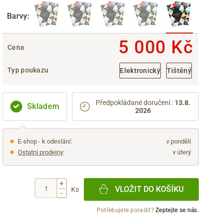
Barvy:
5 000 Kč
Cena
Typ poukazu
Elektronický
Tištěný
Předpokládané doručení
:
13.8.
Skladem
2026
E-shop - k odeslání:
v pondělí
Ostatní prodejny
:
v úterý
+
VLOŽIT DO KOŠÍKU
Ks
-
Potřebujete poradit?
Zeptejte se nás.