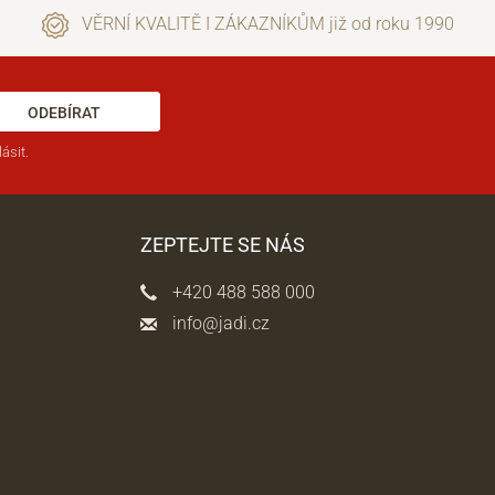
VĚRNÍ KVALITĚ I ZÁKAZNÍKŮM již od roku 1990
ODEBÍRAT
ásit.
ZEPTEJTE SE NÁS
+420 488 588 000
info@jadi.cz