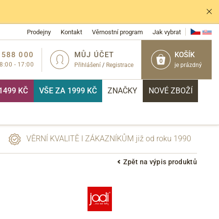
Prodejny
Kontakt
Věrnostní program
Jak vybrat
 588 000
MŮJ ÚČET
KOŠÍK
0
 8:00 - 17:00
Přihlášení
/
Registrace
je prázdný
1499 KČ
VŠE ZA 1999 KČ
ZNAČKY
NOVÉ ZBOŽÍ
VĚRNÍ KVALITĚ I ZÁKAZNÍKŮM již od roku 1990
Zpět na výpis produktů
PŘIHLÁSIT