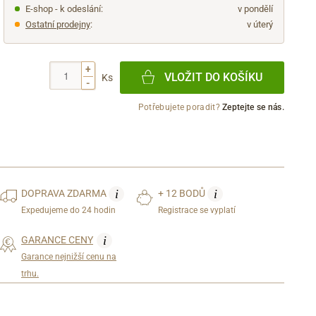
E-shop - k odeslání:
v pondělí
Ostatní prodejny
:
v úterý
+
VLOŽIT DO KOŠÍKU
Ks
-
Potřebujete poradit?
Zeptejte se nás.
i
i
DOPRAVA
ZDARMA
+ 12 BODŮ
Expedujeme do 24 hodin
Registrace se vyplatí
i
GARANCE CENY
Garance nejnižší cenu na
trhu.