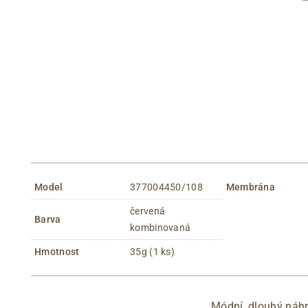
Model
377004450/108
Membrána
červená
Barva
kombinovaná
Hmotnost
35g (1 ks)
Módní, dlouhý náhr