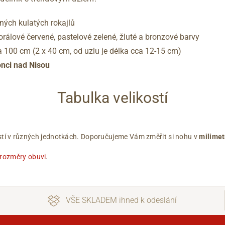
ných kulatých rokajlů
orálové červené, pastelové zelené, žluté a bronzové barvy
a 100 cm (2 x 40 cm, od uzlu je délka cca 12-15 cm)
onci nad Nisou
Tabulka velikostí
ikostí v různých jednotkách. Doporučujeme Vám změřit si nohu v
milimet
 rozměry obuvi
.
VŠE SKLADEM ihned k odeslání