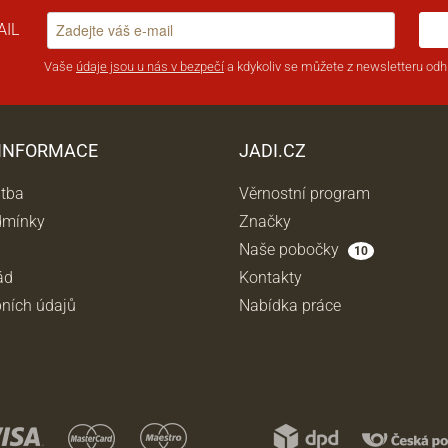
AIL
Vaše
údaje jsou u nás v bezpečí
a kdykoliv se můžete z newsletteru odhl
 INFORMACE
JADI.CZ
atba
Věrnostní program
dmínky
Značky
Naše pobočky
10
ád
Kontakty
ních údajů
Nabídka práce