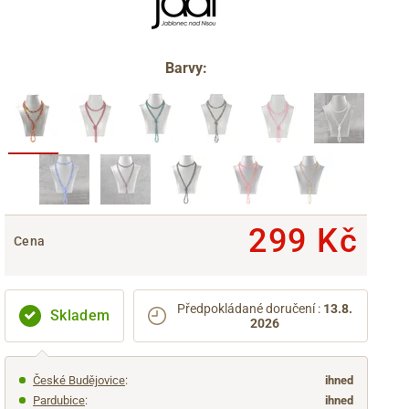
Barvy:
299 Kč
Cena
Předpokládané doručení
:
13.8.
Skladem
2026
České Budějovice
:
ihned
Pardubice
:
ihned