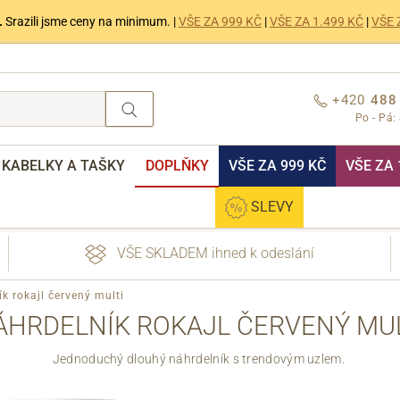
.
Srazili jsme ceny na minimum. |
VŠE ZA 999 KČ
|
VŠE ZA 1.499 KČ
|
VŠE 
+420
488
Po - Pá:
KABELKY A TAŠKY
DOPLŇKY
VŠE ZA 999 KČ
VŠE ZA 
SLEVY
VŠE SKLADEM ihned k odeslání
k rokajl červený multi
ÁHRDELNÍK ROKAJL ČERVENÝ MUL
Jednoduchý dlouhý náhrdelník s trendovým uzlem.
nebo přihlášení