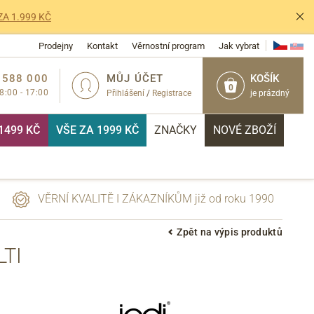
ZA 1.999 KČ
Prodejny
Kontakt
Věrnostní program
Jak vybrat
 588 000
MŮJ ÚČET
KOŠÍK
0
 8:00 - 17:00
Přihlášení
/
Registrace
je prázdný
1499 KČ
VŠE ZA 1999 KČ
ZNAČKY
NOVÉ ZBOŽÍ
VĚRNÍ KVALITĚ I ZÁKAZNÍKŮM již od roku 1990
Zpět na výpis produktů
TI
PŘIHLÁSIT