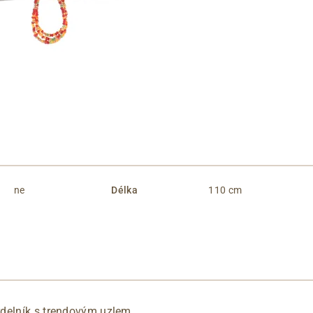
ne
Délka
110 cm
delník s trendovým uzlem.