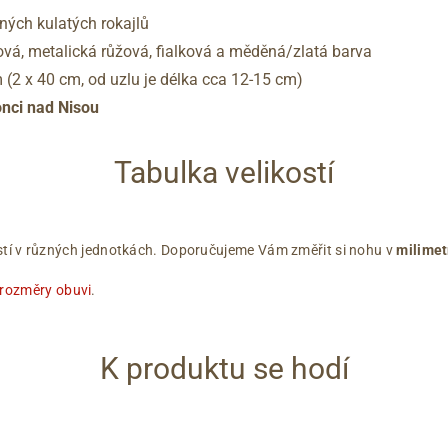
ných kulatých rokajlů
ová, metalická růžová, fialková a měděná/zlatá barva
 (2 x 40 cm, od uzlu je délka cca 12-15 cm)
onci nad Nisou
Tabulka velikostí
ikostí v různých jednotkách. Doporučujeme Vám změřit si nohu v
milimet
 rozměry obuvi
.
K produktu se hodí