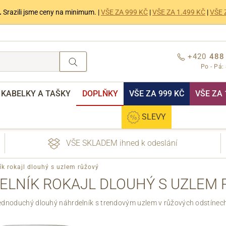
.
Srazili jsme ceny na minimum. |
VŠE ZA 999 KČ
|
VŠE ZA 1.499 KČ
|
VŠE 
+420
488
Po - Pá:
KABELKY A TAŠKY
DOPLŇKY
VŠE ZA 999 KČ
VŠE ZA 
SLEVY
VŠE SKLADEM ihned k odeslání
k rokajl dlouhý s uzlem růžový
ELNÍK ROKAJL DLOUHÝ S UZLEM 
ednoduchý dlouhý náhrdelník s trendovým uzlem v růžových odstínec
nebo přihlášení