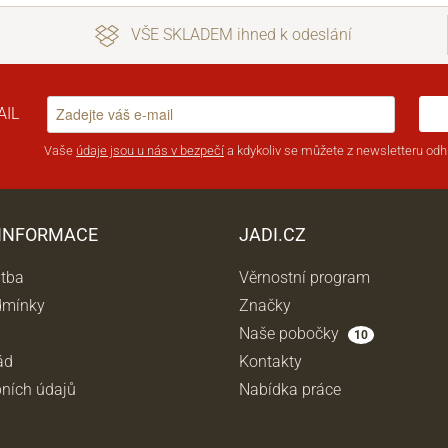
VŠE SKLADEM ihned k odeslání
AIL
Vaše
údaje jsou u nás v bezpečí
a kdykoliv se můžete z newsletteru odhl
 INFORMACE
JADI.CZ
atba
Věrnostní program
dmínky
Značky
Naše pobočky
10
ád
Kontakty
ních údajů
Nabídka práce