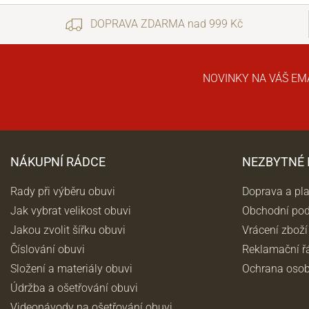
DOPRAVA ZDARMA nad 999 Kč
NOVINKY NA VÁŠ EM
NÁKUPNÍ RÁDCE
NEZBYTNÉ
Rady při výběru obuvi
Doprava a pl
Jak vybrat velikost obuvi
Obchodní po
Jakou zvolit šířku obuvi
Vrácení zboží
Číslování obuvi
Reklamační ř
Složení a materiály obuvi
Ochrana osob
Údržba a ošetřování obuvi
Videonávody na ošetřování obuvi