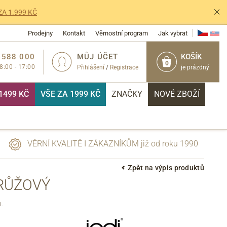
ZA 1.999 KČ
Prodejny
Kontakt
Věrnostní program
Jak vybrat
 588 000
MŮJ ÚČET
KOŠÍK
0
 8:00 - 17:00
Přihlášení
/
Registrace
je prázdný
1499 KČ
VŠE ZA 1999 KČ
ZNAČKY
NOVÉ ZBOŽÍ
VĚRNÍ KVALITĚ I ZÁKAZNÍKŮM již od roku 1990
Zpět na výpis produktů
RŮŽOVÝ
PŘIHLÁSIT
h.