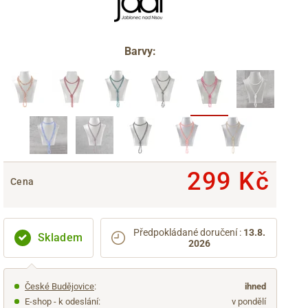
Barvy:
299 Kč
Cena
Předpokládané doručení
:
13.8.
Skladem
2026
České Budějovice
:
ihned
E-shop - k odeslání:
v pondělí