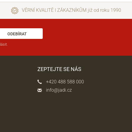
VĚRNÍ KVALITĚ I ZÁKAZNÍKŮM již od roku 1990
ODEBÍRAT
ásit.
ZEPTEJTE SE NÁS
+420 488 588 000
info@jadi.cz