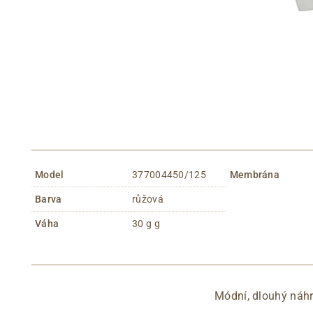
Model
377004450/125
Membrána
Barva
růžová
Váha
30 g g
Módní, dlouhý náhr