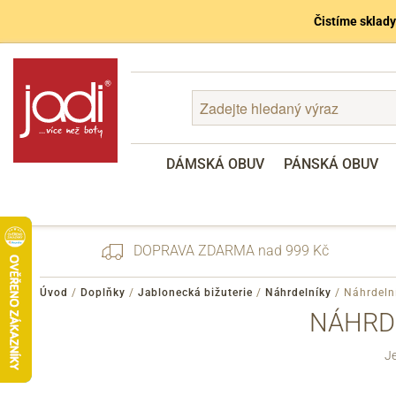
Čistíme sklady
DÁMSKÁ OBUV
PÁNSKÁ OBUV
DOPRAVA ZDARMA nad 999 Kč
Úvod
/
Doplňky
/
Jablonecká bižuterie
/
Náhrdelníky
/
Náhrdelní
NÁHRD
Zapomenuté heslo
J
Registrace