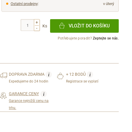
Ostatní prodejny
:
v úterý
+
VLOŽIT DO KOŠÍKU
Ks
-
Potřebujete poradit?
Zeptejte se nás.
i
i
DOPRAVA
ZDARMA
+ 12 BODŮ
Expedujeme do 24 hodin
Registrace se vyplatí
i
GARANCE CENY
Garance nejnižší cenu na
trhu.