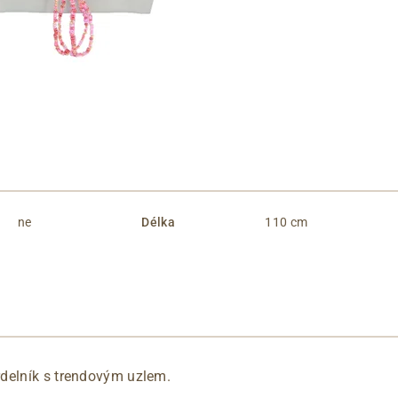
ne
Délka
110 cm
delník s trendovým uzlem.