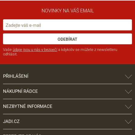
NOVINKY NA VÁŠ EMAIL
ODEBÍRAT
Vaše
údaje jsou u nás v bezpečí
a kdykoliv se můžete z newsletteru
odhlásit.
PŘIHLÁŠENÍ
NÁKUPNÍ RÁDCE
NEZBYTNÉ INFORMACE
JADI.CZ