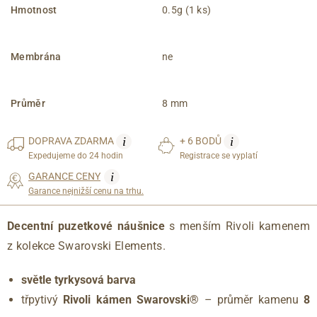
Hmotnost
0.5g (1 ks)
Membrána
ne
Průměr
8 mm
i
i
DOPRAVA
ZDARMA
+ 6 BODŮ
Expedujeme do 24 hodin
Registrace se vyplatí
i
GARANCE CENY
Garance nejnižší cenu na trhu.
Decentní puzetkové náušnice
s menším Rivoli kamenem
z kolekce Swarovski Elements.
světle tyrkysová barva
třpytivý
Rivoli kámen Swarovski®
– průměr kamenu
8