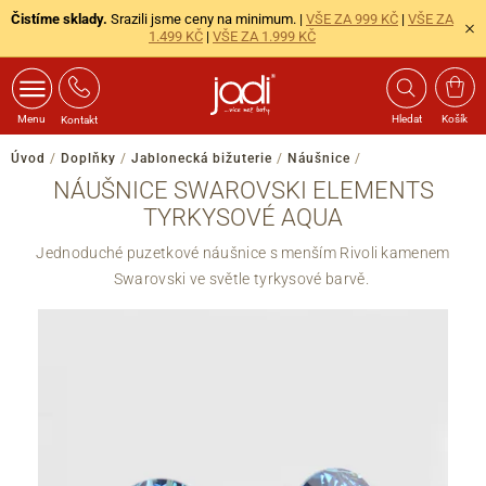
Čistíme sklady.
Srazili jsme ceny na minimum. |
VŠE ZA 999 KČ
|
VŠE ZA
1.499 KČ
|
VŠE ZA 1.999 KČ
Menu
Hledat
Košík
Kontakt
Úvod
/
Doplňky
/
Jablonecká bižuterie
/
Náušnice
/
NÁUŠNICE SWAROVSKI ELEMENTS
TYRKYSOVÉ AQUA
Jednoduché puzetkové náušnice s menším Rivoli kamenem
Swarovski ve světle tyrkysové barvě.