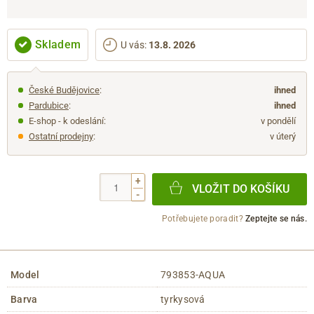
Skladem
U vás
:
13.8. 2026
České Budějovice
:
ihned
Pardubice
:
ihned
E-shop - k odeslání:
v pondělí
Ostatní prodejny
:
v úterý
+
VLOŽIT DO KOŠÍKU
-
Potřebujete poradit?
Zeptejte se nás.
Model
793853-AQUA
Barva
tyrkysová