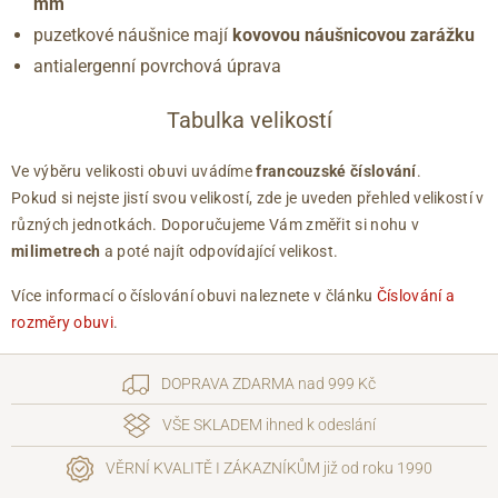
mm
puzetkové náušnice mají
kovovou náušnicovou zarážku
antialergenní povrchová úprava
Tabulka velikostí
Ve výběru velikosti obuvi uvádíme
francouzské číslování
.
Pokud si nejste jistí svou velikostí, zde je uveden přehled velikostí v
různých jednotkách. Doporučujeme Vám změřit si nohu v
milimetrech
a poté najít odpovídající velikost.
Více informací o číslování obuvi naleznete v článku
Číslování a
rozměry obuvi
.
DOPRAVA ZDARMA nad 999 Kč
VŠE SKLADEM ihned k odeslání
VĚRNÍ KVALITĚ I ZÁKAZNÍKŮM již od roku 1990