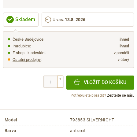
Skladem
U vás
:
13.8. 2026
České Budějovice
:
ihned
Pardubice
:
ihned
E-shop - k odeslání:
v pondělí
Ostatní prodejny
:
v úterý
+
VLOŽIT DO KOŠÍKU
-
Potřebujete poradit?
Zeptejte se nás.
Model
793853-SILVERNIGHT
Barva
antracit