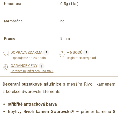
Hmotnost
0.5g (1 ks)
Membrána
ne
Průměr
8 mm
i
i
DOPRAVA
ZDARMA
+ 6 BODŮ
Expedujeme do 24 hodin
Registrace se vyplatí
i
GARANCE CENY
Garance nejnižší cenu na trhu.
Decentní puzetkové náušnice
s menším Rivoli kamenem
z kolekce Swarovski Elements.
stříbřitě antracitová barva
třpytivý
Rivoli kámen Swarovski®
– průměr kamenu
8