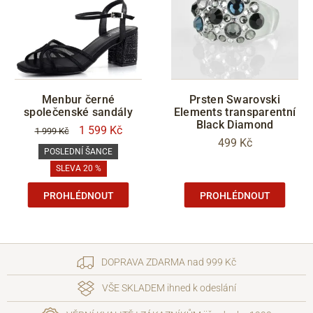
Menbur černé
Prsten Swarovski
společenské sandály
Elements transparentní
Black Diamond
1 599 Kč
1 999 Kč
499 Kč
POSLEDNÍ ŠANCE
SLEVA 20 %
PROHLÉDNOUT
PROHLÉDNOUT
DOPRAVA ZDARMA nad 999 Kč
VŠE SKLADEM ihned k odeslání