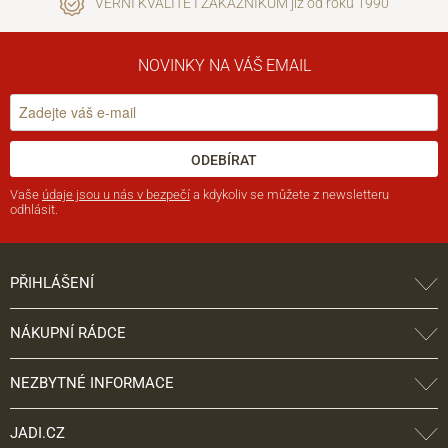
VĚRNÍ KVALITĚ I ZÁKAZNÍKŮM již od roku 1990
NOVINKY NA VÁŠ EMAIL
ODEBÍRAT
Vaše
údaje jsou u nás v bezpečí
a kdykoliv se můžete z newsletteru
odhlásit.
PŘIHLÁŠENÍ
NÁKUPNÍ RÁDCE
NEZBYTNÉ INFORMACE
JADI.CZ