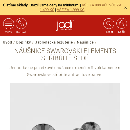
Čistíme sklady.
Srazili jsme ceny na minimum. |
VŠE ZA 999 KČ
|
VŠE ZA
1.499 KČ
|
VŠE ZA 1.999 KČ
Menu
Hledat
Košík
Kontakt
Úvod
/
Doplňky
/
Jablonecká bižuterie
/
Náušnice
/
NÁUŠNICE SWAROVSKI ELEMENTS
STŘÍBŘITĚ ŠEDÉ
Jednoduché puzetkové náušnice s menším Rivoli kamenem
Swarovski ve stříbřitě antracitové barvě.