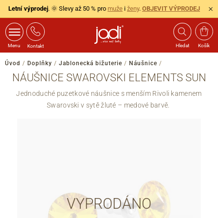
Letní výprodej
. 🌞 Slevy až 50 % pro
muže
i
ženy
.
OBJEVIT VÝPRODEJ
Menu
Hledat
Košík
Kontakt
Úvod
/
Doplňky
/
Jablonecká bižuterie
/
Náušnice
/
NÁUŠNICE SWAROVSKI ELEMENTS SUN
Jednoduché puzetkové náušnice s menším Rivoli kamenem
Swarovski v sytě žluté – medové barvě.
VYPRODÁNO