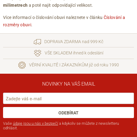
milimetrech
a poté najít odpovídající velikost.
Více informací o číslování obuvi naleznete v článku
Číslování a
rozměry obuvi
.
DOPRAVA ZDARMA nad 999 Kč
VŠE SKLADEM ihned k odeslání
VĚRNÍ KVALITĚ I ZÁKAZNÍKŮM již od roku 1990
NOVINKY NA VÁŠ EMAIL
ODEBÍRAT
Vaše
údaje jsou u nás v bezpečí
a kdykoliv se můžete z newsletteru
odhlásit.