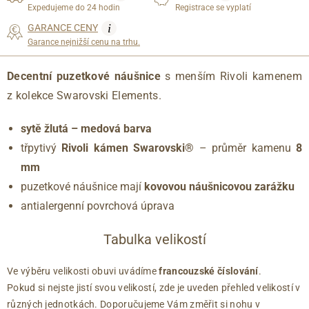
Expedujeme do 24 hodin
Registrace se vyplatí
i
GARANCE CENY
Garance nejnižší cenu na trhu.
Decentní puzetkové náušnice
s menším Rivoli kamenem
z kolekce Swarovski Elements.
sytě žlutá – medová barva
třpytivý
Rivoli kámen Swarovski®
– průměr kamenu
8
mm
puzetkové náušnice mají
kovovou náušnicovou zarážku
antialergenní povrchová úprava
Tabulka velikostí
Ve výběru velikosti obuvi uvádíme
francouzské číslování
.
Pokud si nejste jistí svou velikostí, zde je uveden přehled velikostí v
různých jednotkách. Doporučujeme Vám změřit si nohu v