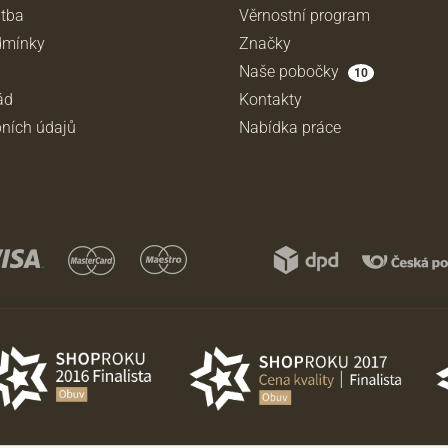
atba
Věrnostní program
dmínky
Značky
Naše pobočky
10
ád
Kontakty
ních údajů
Nabídka práce