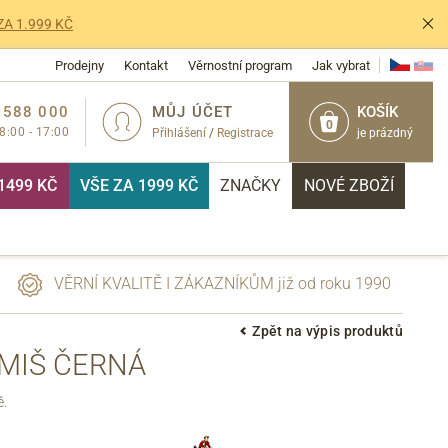
ZA 1.999 KČ
Prodejny
Kontakt
Věrnostní program
Jak vybrat
 588 000
MŮJ ÚČET
KOŠÍK
0
 8:00 - 17:00
Přihlášení
/
Registrace
je prázdný
1499 KČ
VŠE ZA 1999 KČ
ZNAČKY
NOVÉ ZBOŽÍ
VĚRNÍ KVALITĚ I ZÁKAZNÍKŮM již od roku 1990
Zpět na výpis produktů
EMIŠ ČERNÁ
PŘIHLÁSIT
ě.