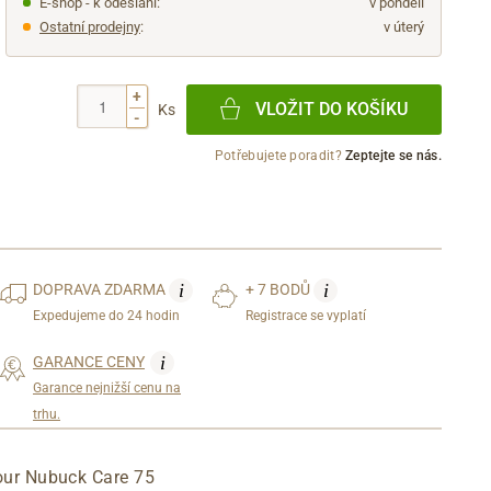
E-shop - k odeslání:
v pondělí
Ostatní prodejny
:
v úterý
+
VLOŽIT DO KOŠÍKU
Ks
-
Potřebujete poradit?
Zeptejte se nás.
i
i
DOPRAVA
ZDARMA
+ 7 BODŮ
Expedujeme do 24 hodin
Registrace se vyplatí
i
GARANCE CENY
Garance nejnižší cenu na
trhu.
lour Nubuck Care 75