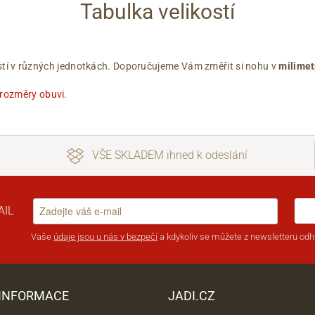
Tabulka velikostí
ikostí v různých jednotkách. Doporučujeme Vám změřit si nohu v
milimet
 rozměry obuvi
.
VŠE SKLADEM ihned k odeslání
AIL
Vaše
údaje jsou u nás v bezpečí
a kdykoliv se můžete z newsletteru odhl
 INFORMACE
JADI.CZ