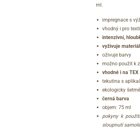
ml.
impregnace s vý
vhodný i pro text
intenzivní, hlou
vyživuje materiá
oživuje barvy
možno použít k 
vhodné i na TE
tekutina s aplik
ekologicky šetrn
černá barva
objem: 75 ml
pokyny k použit
sloupnutí samol