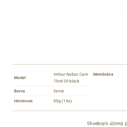
Velour Nubuc Care
Membrána
Model
75ml 25-black
Barva
černá
Hmotnost
95g (1 ks)
Shoeboy's účinný p