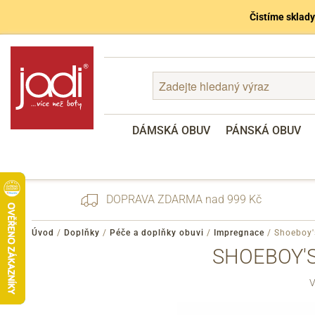
Čistíme sklady
DÁMSKÁ OBUV
PÁNSKÁ OBUV
DOPRAVA ZDARMA nad 999 Kč
Úvod
/
Doplňky
/
Péče a doplňky obuvi
/
Impregnace
/
Shoeboy'
SHOEBOY'S
Zapomenuté heslo
V
Registrace