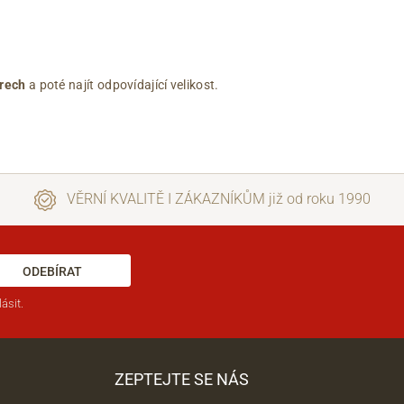
rech
a poté najít odpovídající velikost.
VĚRNÍ KVALITĚ I ZÁKAZNÍKŮM již od roku 1990
ODEBÍRAT
ásit.
ZEPTEJTE SE NÁS