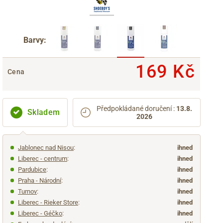
Barvy:
169 Kč
Cena
Předpokládané doručení
:
13.8.
Skladem
2026
Jablonec nad Nisou
:
ihned
Liberec - centrum
:
ihned
Pardubice
:
ihned
Praha - Národní
:
ihned
Turnov
:
ihned
Liberec - Rieker Store
:
ihned
Liberec - Géčko
:
ihned