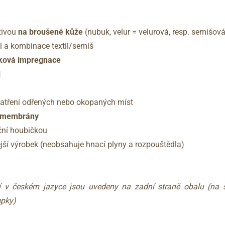
živou
na broušené kůže
(nubuk, velur = velurová, resp. semišov
il a kombinace textil/semiš
bková impregnace
l
zatření odřených nebo okopaných míst
X membrány
ační houbičkou
ější výrobek (neobsahuje hnací plyny a rozpouštědla)
í v českém jazyce jsou uvedeny na zadní straně obalu (na
epky)