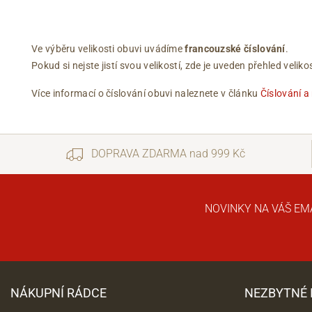
Ve výběru velikosti obuvi uvádíme
francouzské číslování
.
Pokud si nejste jistí svou velikostí, zde je uveden přehled vel
Více informací o číslování obuvi naleznete v článku
Číslování a
DOPRAVA ZDARMA nad 999 Kč
NOVINKY NA VÁŠ EM
NÁKUPNÍ RÁDCE
NEZBYTNÉ