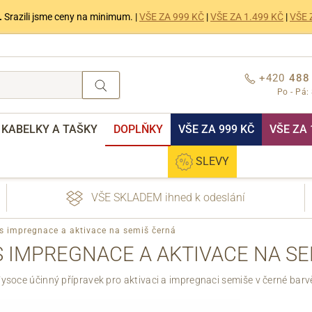
.
Srazili jsme ceny na minimum. |
VŠE ZA 999 KČ
|
VŠE ZA 1.499 KČ
|
VŠE 
+420
488
Po - Pá:
KABELKY A TAŠKY
DOPLŇKY
VŠE ZA 999 KČ
VŠE ZA 
SLEVY
VŠE SKLADEM ihned k odeslání
s impregnace a aktivace na semiš černá
 IMPREGNACE A AKTIVACE NA S
ysoce účinný přípravek pro aktivaci a impregnaci semiše v černé barv
nebo přihlášení