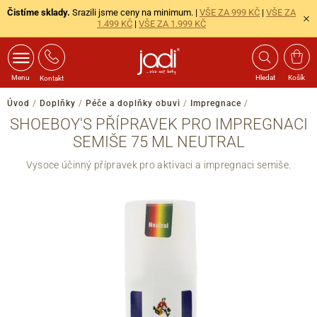
Čistíme sklady.
Srazili jsme ceny na minimum. |
VŠE ZA 999 KČ
|
VŠE ZA
1.499 KČ
|
VŠE ZA 1.999 KČ
Menu
Hledat
Košík
Kontakt
Úvod
/
Doplňky
/
Péče a doplňky obuvi
/
Impregnace
/
SHOEBOY'S PŘÍPRAVEK PRO IMPREGNACI
SEMIŠE 75 ML NEUTRAL
Vysoce účinný přípravek pro aktivaci a impregnaci semiše.