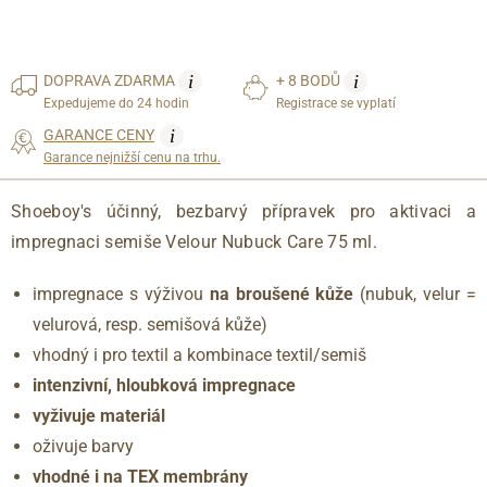
i
i
DOPRAVA
ZDARMA
+ 8 BODŮ
Expedujeme do 24 hodin
Registrace se vyplatí
i
GARANCE CENY
Garance nejnižší cenu na trhu.
Shoeboy's účinný, bezbarvý přípravek pro aktivaci a
impregnaci semiše Velour Nubuck Care 75 ml.
impregnace s výživou
na broušené kůže
(nubuk, velur =
velurová, resp. semišová kůže)
vhodný i pro textil a kombinace textil/semiš
intenzivní, hloubková impregnace
vyživuje materiál
oživuje barvy
vhodné i na TEX membrány