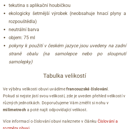
tekutina s aplikační houbičkou
ekologicky šetrnější výrobek (neobsahuje hnací plyny a
rozpouštědla)
neutrální barva
objem: 75 ml
pokyny k použití v českém jazyce jsou uvedeny na zadní
straně obalu (na samolepce nebo po sloupnutí
samolepky)
Tabulka velikostí
Ve výběru velikosti obuvi uvádíme
francouzské číslování
.
Pokud si nejste jistí svou velikostí, zde je uveden přehled velikostí v
různých jednotkách. Doporučujeme Vám změřit si nohu v
milimetrech
a poté najít odpovídající velikost.
Více informací o číslování obuvi naleznete v článku
Číslování a
rozměry obuvi
.