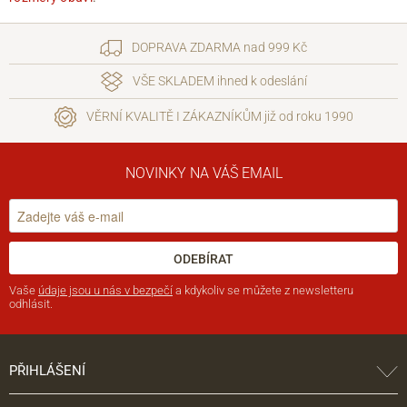
DOPRAVA ZDARMA nad 999 Kč
VŠE SKLADEM ihned k odeslání
VĚRNÍ KVALITĚ I ZÁKAZNÍKŮM již od roku 1990
NOVINKY NA VÁŠ EMAIL
ODEBÍRAT
Vaše
údaje jsou u nás v bezpečí
a kdykoliv se můžete z newsletteru
odhlásit.
PŘIHLÁŠENÍ