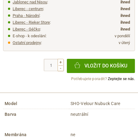
Jablonec nad Nisou
:
ihned
Liberec - centrum
:
ihned
Praha - Národní
:
ihned
Liberec - Rieker Store
:
ihned
Liberec - Géčko
:
ihned
E-shop - k odeslání:
v pondělí
Ostatní prodejny
:
v úterý
+
VLOŽIT DO KOŠÍKU
-
Potřebujete poradit?
Zeptejte se nás.
Model
SHO-Velour Nubuck Care
Barva
neutrální
Membrána
ne