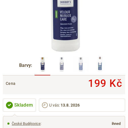
Barvy:
199 Kč
Cena
Skladem
U vás
:
13.8. 2026
České Budějovice
:
ihned