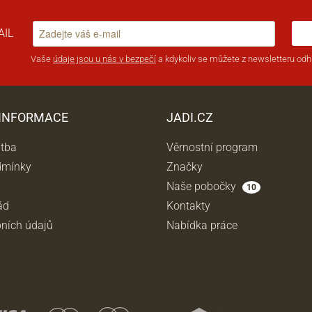
AIL
Vaše
údaje jsou u nás v bezpečí
a kdykoliv se můžete z newsletteru odhl
 INFORMACE
JADI.CZ
atba
Věrnostní program
dmínky
Značky
Naše pobočky
10
ád
Kontakty
ních údajů
Nabídka práce