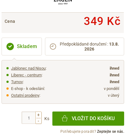
349 Kč
Cena
Předpokládané doručení
:
13.8.
Skladem
2026
Jablonec nad Nisou
:
ihned
Liberec - centrum
:
ihned
Turnov
:
ihned
E-shop - k odeslání:
v pondělí
Ostatní prodejny
:
v úterý
+
VLOŽIT DO KOŠÍKU
Ks
-
Potřebujete poradit?
Zeptejte se nás.