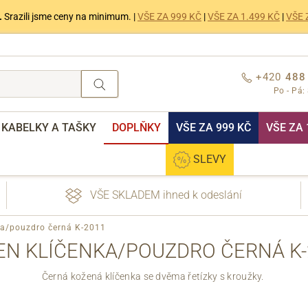
.
Srazili jsme ceny na minimum. |
VŠE ZA 999 KČ
|
VŠE ZA 1.499 KČ
|
VŠE 
+420
488
Po - Pá:
KABELKY A TAŠKY
DOPLŇKY
VŠE ZA 999 KČ
VŠE ZA 
SLEVY
VŠE SKLADEM ihned k odeslání
ka/pouzdro černá K-2011
EN KLÍČENKA/POUZDRO ČERNÁ K-
Černá kožená klíčenka se dvěma řetízky s kroužky.
nebo přihlášení