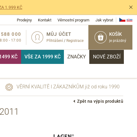
ZA 1.999 KČ
Prodejny
Kontakt
Věrnostní program
Jak vybrat
 588 000
MŮJ ÚČET
KOŠÍK
0
 8:00 - 17:00
Přihlášení
/
Registrace
je prázdný
1499 KČ
VŠE ZA 1999 KČ
ZNAČKY
NOVÉ ZBOŽÍ
VĚRNÍ KVALITĚ I ZÁKAZNÍKŮM již od roku 1990
Zpět na výpis produktů
2011
PŘIHLÁSIT