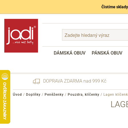
Čistíme sklady
DÁMSKÁ OBUV
PÁNSKÁ OBUV
DOPRAVA ZDARMA nad 999 Kč
Úvod
/
Doplňky
/
Peněženky
/
Pouzdra, klíčenky
/
Lagen klíčen
LAG
Zapomenuté heslo
Registrace