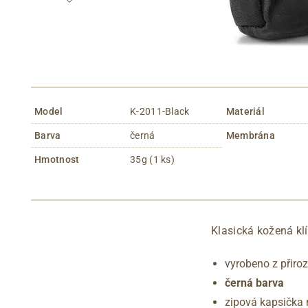
Model
K-2011-Black
Materiál
Barva
černá
Membrána
Hmotnost
35g (1 ks)
Klasická kožená kl
vyrobeno z přiro
černá barva
zipová kapsička 