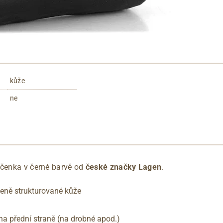
kůže
ne
íčenka v černé barvě od
české značky Lagen
.
zeně strukturované kůže
na přední straně (na drobné apod.)