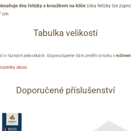
obsahuje dva řetízky s kroužkem na klíče
(oba řetízky lze zapn
7 cm
Tabulka velikostí
ikostí v různých jednotkách. Doporučujeme Vám změřit si nohu v
milimet
 rozměry obuvi
.
Doporučené příslušenství