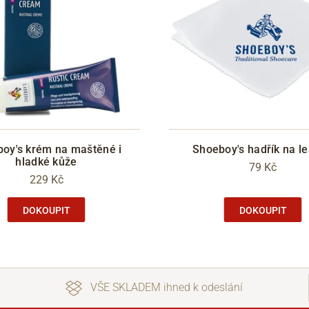
oy's krém na maštěné i
Shoeboy's hadřík na le
hladké kůže
79 Kč
229 Kč
DOKOUPIT
DOKOUPIT
VŠE SKLADEM ihned k odeslání