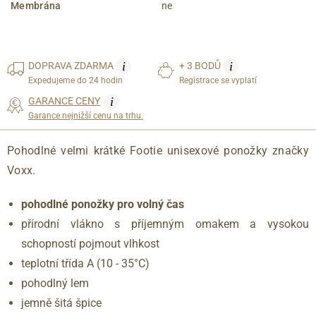
Membrána
ne
i
i
DOPRAVA
ZDARMA
+ 3 BODŮ
Expedujeme do 24 hodin
Registrace se vyplatí
i
GARANCE CENY
Garance nejnižší cenu na trhu.
Pohodlné velmi krátké Footie unisexové ponožky značky
Voxx.
pohodlné ponožky pro volný čas
přírodní vlákno s příjemným omakem a vysokou
schopností pojmout vlhkost
teplotní třída A (10 - 35°C)
pohodlný lem
jemně šitá špice