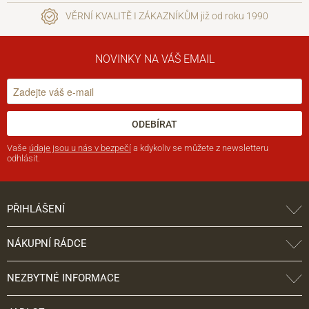
VĚRNÍ KVALITĚ I ZÁKAZNÍKŮM již od roku 1990
NOVINKY NA VÁŠ EMAIL
ODEBÍRAT
Vaše
údaje jsou u nás v bezpečí
a kdykoliv se můžete z newsletteru
odhlásit.
PŘIHLÁŠENÍ
NÁKUPNÍ RÁDCE
NEZBYTNÉ INFORMACE