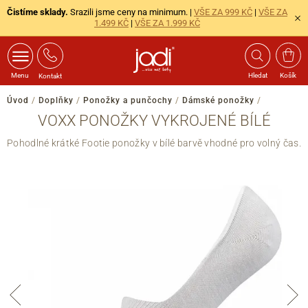
Čistíme sklady.
Srazili jsme ceny na minimum. |
VŠE ZA 999 KČ
|
VŠE ZA
1.499 KČ
|
VŠE ZA 1.999 KČ
Menu
Hledat
Košík
Kontakt
Úvod
/
Doplňky
/
Ponožky a punčochy
/
Dámské ponožky
/
VOXX PONOŽKY VYKROJENÉ BÍLÉ
Pohodlné krátké Footie ponožky v bílé barvě vhodné pro volný čas.