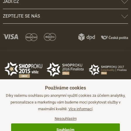
JADI.CZ
ZEPTEJTE SE NÁS
Používáme cookies
Díky vašemu souhlasu pro anonymní využití cookies za účelem analytiky,
personalizace a marketingu vám budeme moci poskytovat služby v
maximální kvalitě.
Více informací
.
©2026 JADI.cz. Užití materiálů bez souhlasu není možné.
Údaje mají pouze informativní charakter a mohou být změněny bez
předchozího upozornění.
Nesouhlasím
Technicky zajišťuje
Simplia.cz
.
Souhlasím