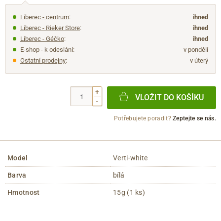
Liberec - centrum
:
ihned
Liberec - Rieker Store
:
ihned
Liberec - Géčko
:
ihned
E-shop - k odeslání:
v pondělí
Ostatní prodejny
:
v úterý
+
VLOŽIT DO KOŠÍKU
-
Potřebujete poradit?
Zeptejte se nás.
Model
Verti-white
Barva
bílá
Hmotnost
15g (1 ks)