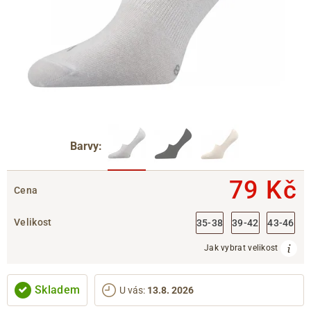
Barvy:
79 Kč
Cena
Velikost
35-38
39-42
43-46
Jak vybrat velikost
Skladem
U vás
:
13.8. 2026