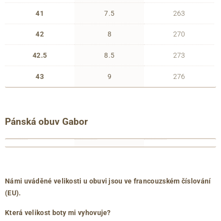
41
7.5
263
42
8
270
42.5
8.5
273
43
9
276
Pánská obuv Gabor
francouzské
anglické
délka
číslování
číslování
chodidla
39
6
263
(EU)
(UK)
(mm)
40
6.5
267
Námi uváděné velikosti u obuvi jsou ve francouzském číslování
40.5
7
271
(EU).
41
7.5
275
Která velikost boty mi vyhovuje?
42
8
279