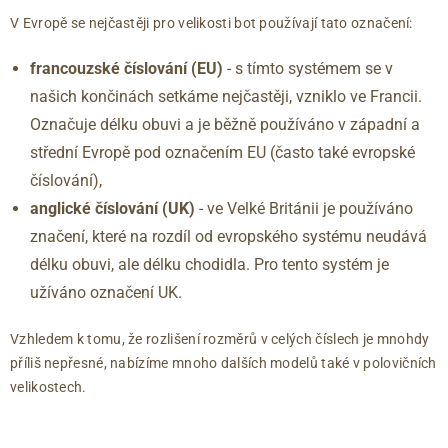
42.5
8.5
283
V Evropě se nejčastěji pro velikosti bot používají tato označení:
43
9
288
francouzské číslování (EU)
- s tímto systémem se v
44
9.5
292
našich končinách setkáme nejčastěji, vzniklo ve Francii.
44.5
10
296
45
10.5
300
Označuje délku obuvi a je běžně používáno v západní a
46
11
304
střední Evropě pod označením EU (často také evropské
46.5
11.5
309
číslování),
47
12
313
anglické číslování
(UK)
- ve Velké Británii je používáno
značení, které na rozdíl od evropského systému neudává
délku obuvi, ale délku chodidla. Pro tento systém je
užíváno označení UK.
Vzhledem k tomu, že rozlišení rozměrů v celých číslech je mnohdy
příliš nepřesné, nabízíme mnoho dalších modelů také v polovičních
velikostech.