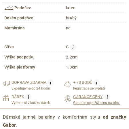
Podešev
latex
Dezén podešve
hrubý
Membrána
ne
i
Šířka
G
Výška podpatku
2.2cm
Výška platformy
1.3cm
i
i
DOPRAVA
ZDARMA
+ 78 BODŮ
Expedujeme do 24 hodin
Registrace se vyplatí
i
i
DÁREK
GARANCE CENY
Vyberte si v košíku dárek
Garance nejnižší cenu na trhu.
Dámské jemné baleríny v komfortním stylu
od značky
Gabor
.