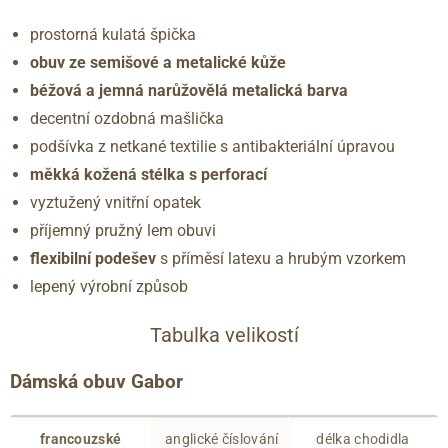
prostorná kulatá špička
obuv ze semišové a metalické kůže
béžová a jemná narůžovělá metalická barva
decentní ozdobná mašlička
podšívka z netkané textilie s antibakteriální úpravou
měkká kožená stélka s perforací
vyztužený vnitřní opatek
příjemný pružný lem obuvi
flexibilní podešev
s příměsí latexu a hrubým vzorkem
lepený výrobní způsob
Tabulka velikostí
Dámská obuv Gabor
francouzské
anglické číslování
délka chodidla