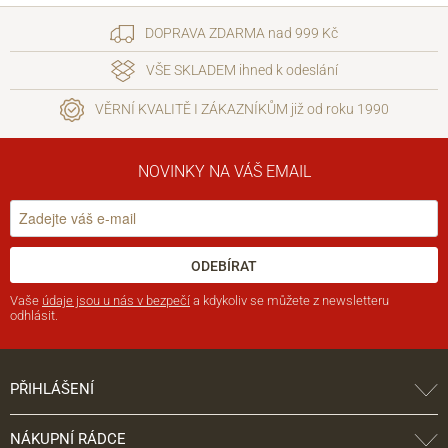
DOPRAVA ZDARMA nad 999 Kč
VŠE SKLADEM ihned k odeslání
VĚRNÍ KVALITĚ I ZÁKAZNÍKŮM již od roku 1990
NOVINKY NA VÁŠ EMAIL
ODEBÍRAT
Vaše
údaje jsou u nás v bezpečí
a kdykoliv se můžete z newsletteru
odhlásit.
PŘIHLÁŠENÍ
NÁKUPNÍ RÁDCE