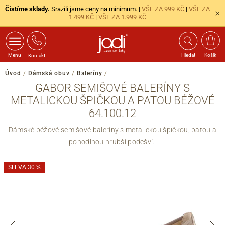
Čistíme sklady.
Srazili jsme ceny na minimum. |
VŠE ZA 999 KČ
|
VŠE ZA
1.499 KČ
|
VŠE ZA 1.999 KČ
Menu
Hledat
Košík
Kontakt
Úvod
/
Dámská obuv
/
Baleríny
/
GABOR SEMIŠOVÉ BALERÍNY S
METALICKOU ŠPIČKOU A PATOU BÉŽOVÉ
64.100.12
Dámské béžové semišové baleríny s metalickou špičkou, patou a
pohodlnou hrubší podešví.
SLEVA 30 %