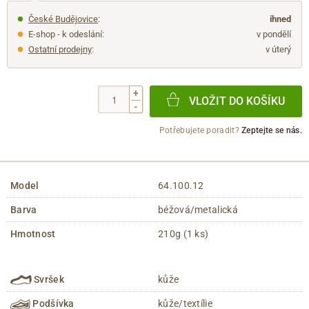
České Budějovice
:
ihned
E-shop - k odeslání:
v pondělí
Ostatní prodejny
:
v úterý
+
VLOŽIT DO KOŠÍKU
-
Potřebujete poradit?
Zeptejte se nás.
Model
64.100.12
Barva
béžová/metalická
Hmotnost
210g (1 ks)
Svršek
kůže
Podšívka
kůže/textílie