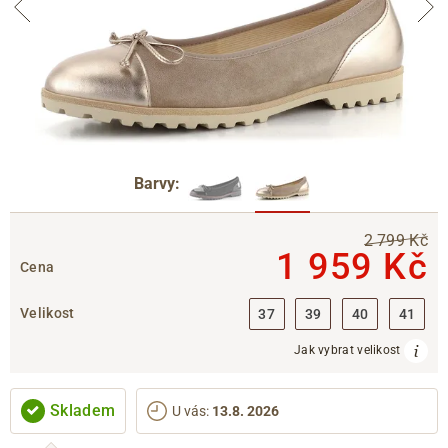
Barvy:
2 799 Kč
1 959 Kč
Cena
Velikost
37
39
40
41
Jak vybrat velikost
Skladem
U vás
:
13.8. 2026