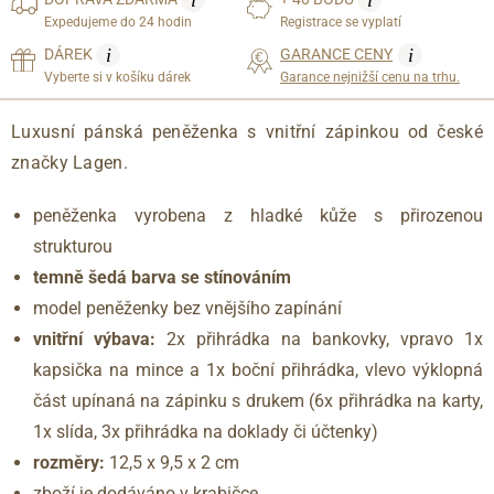
i
i
Expedujeme do 24 hodin
Registrace se vyplatí
i
i
DÁREK
GARANCE CENY
Vyberte si v košíku dárek
Garance nejnižší cenu na trhu.
Luxusní pánská peněženka s vnitřní zápinkou od české
značky Lagen.
peněženka vyrobena z hladké kůže s přirozenou
strukturou
temně šedá barva se stínováním
model peněženky bez vnějšího zapínání
vnitřní výbava:
2x přihrádka na bankovky, vpravo 1x
kapsička na mince a 1x boční přihrádka, vlevo výklopná
část upínaná na zápinku s drukem (6x přihrádka na karty,
1x slída, 3x přihrádka na doklady či účtenky)
rozměry:
12,5 x 9,5 x 2 cm
zboží je dodáváno v krabičce