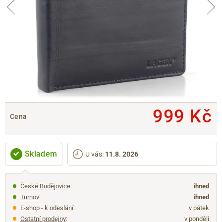
999 Kč
Cena
Skladem
U vás
:
11.8. 2026
České Budějovice
:
ihned
Turnov
:
ihned
E-shop - k odeslání:
v pátek
Ostatní prodejny
:
v pondělí