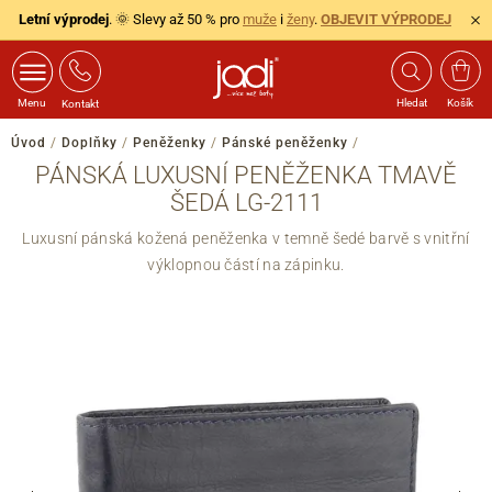
Letní výprodej
. 🌞 Slevy až 50 % pro
muže
i
ženy
.
OBJEVIT VÝPRODEJ
Menu
Hledat
Košík
Kontakt
Úvod
/
Doplňky
/
Peněženky
/
Pánské peněženky
/
PÁNSKÁ LUXUSNÍ PENĚŽENKA TMAVĚ
ŠEDÁ LG-2111
Luxusní pánská kožená peněženka v temně šedé barvě s vnitřní
výklopnou částí na zápinku.