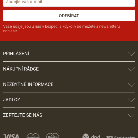
ODEBÍRAT
Vaše
údaje jsou u nás v bezpečí
a kdykoliv se můžete z newsletteru
odhlásit.
PŘIHLÁŠENÍ
NÁKUPNÍ RÁDCE
NEZBYTNÉ INFORMACE
JADI.CZ
ZEPTEJTE SE NÁS