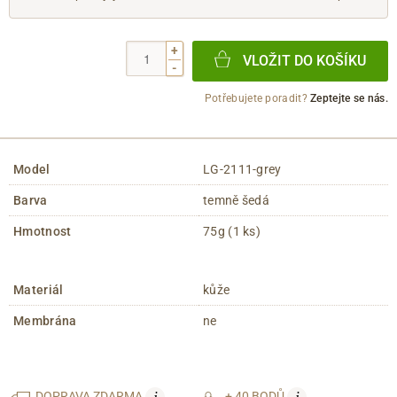
+
VLOŽIT DO KOŠÍKU
-
Potřebujete poradit?
Zeptejte se nás.
Model
LG-2111-grey
Barva
temně šedá
Hmotnost
75g (1 ks)
Materiál
kůže
Membrána
ne
DOPRAVA
ZDARMA
+ 40 BODŮ