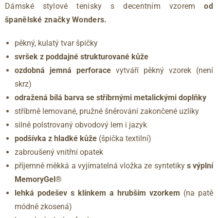
Dámské stylové tenisky s decentním vzorem
od
španělské značky Wonders.
pěkný, kulatý tvar špičky
svršek z poddajné strukturované kůže
ozdobná jemná perforace
vytváří pěkný vzorek (není
skrz)
odražená bílá barva se stříbrnými metalickými doplňky
stříbrně lemované, pružné šněrování zakončené uzlíky
silně polstrovaný obvodový lem i jazyk
podšívka z hladké kůže
(špička textilní)
zabroušený vnitřní opatek
příjemně měkká a vyjímatelná vložka ze syntetiky
s výplní
MemoryGel®
lehká podešev s klínkem a hrubším vzorkem
(na patě
módně zkosená)