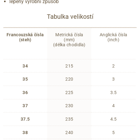
lepený výrobní způsob
Tabulka velikostí
Francouzská čísla
Metrická čísla
Anglická čísla
(steh)
(mm)
(inch)
(délka chodidla)
34
215
2
35
220
3
36
225
3.5
37
230
4
37.5
235
4.5
38
240
5