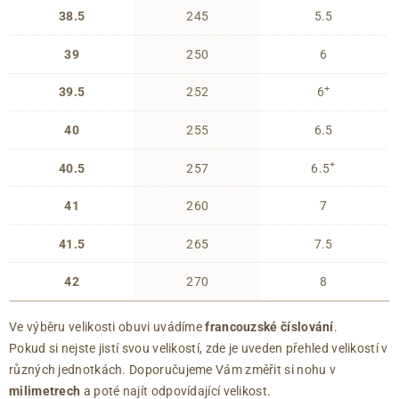
38.5
245
5.5
39
250
6
+
39.5
252
6
40
255
6.5
+
40.5
257
6.5
41
260
7
41.5
265
7.5
42
270
8
Ve výběru velikosti obuvi uvádíme
francouzské číslování
.
Pokud si nejste jistí svou velikostí, zde je uveden přehled velikostí v
různých jednotkách. Doporučujeme Vám změřit si nohu v
milimetrech
a poté najít odpovídající velikost.