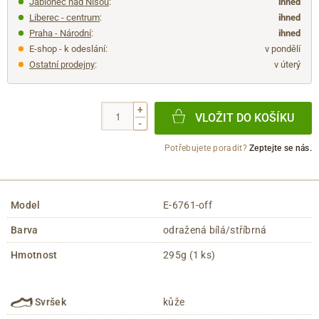
Jablonec nad Nisou
:
ihned
Liberec - centrum
:
ihned
Praha - Národní
:
ihned
E-shop - k odeslání:
v pondělí
Ostatní prodejny
:
v úterý
+
VLOŽIT DO KOŠÍKU
-
Potřebujete poradit?
Zeptejte se nás.
Model
E-6761-off
Barva
odražená bílá/stříbrná
Hmotnost
295g (1 ks)
Svršek
kůže