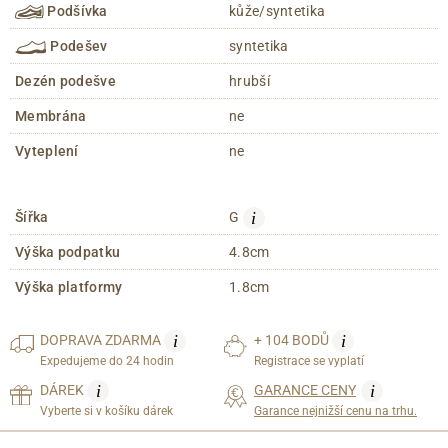
Podšívka
kůže/syntetika
Podešev
syntetika
Dezén podešve
hrubší
Membrána
ne
Vyteplení
ne
i
Šířka
G
Výška podpatku
4.8cm
Výška platformy
1.8cm
i
i
DOPRAVA
ZDARMA
+ 104 BODŮ
Expedujeme do 24 hodin
Registrace se vyplatí
i
i
DÁREK
GARANCE CENY
Vyberte si v košíku dárek
Garance nejnižší cenu na trhu.