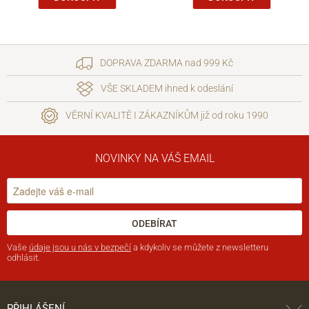
DOPRAVA ZDARMA nad 999 Kč
VŠE SKLADEM ihned k odeslání
VĚRNÍ KVALITĚ I ZÁKAZNÍKŮM již od roku 1990
NOVINKY NA VÁŠ EMAIL
ODEBÍRAT
Vaše
údaje jsou u nás v bezpečí
a kdykoliv se můžete z newsletteru
odhlásit.
PŘIHLÁŠENÍ