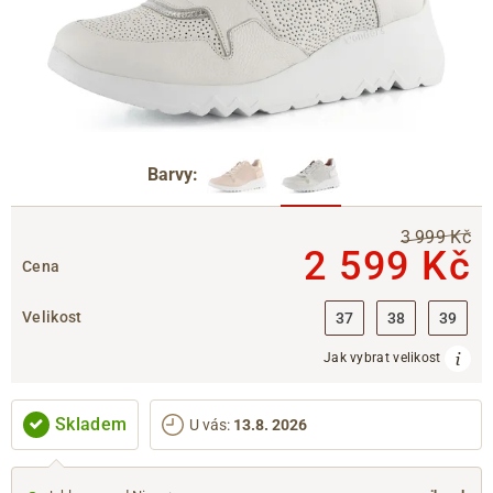
Barvy:
3 999 Kč
2 599 Kč
Cena
Velikost
37
38
39
Jak vybrat velikost
Skladem
U vás
:
13.8. 2026