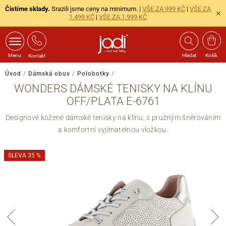
Čistíme sklady.
Srazili jsme ceny na minimum. |
VŠE ZA 999 KČ
|
VŠE ZA
1.499 KČ
|
VŠE ZA 1.999 KČ
Menu
Hledat
Košík
Kontakt
Úvod
/
Dámská obuv
/
Polobotky
/
WONDERS DÁMSKÉ TENISKY NA KLÍNU
OFF/PLATA E-6761
Designové kožené dámské tenisky na klínu, s pružným šněrováním
a komfortní vyjímatelnou vložkou.
SLEVA 35 %