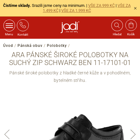
Čistíme sklady.
Srazili jsme ceny na minimum. |
VŠE ZA 999 KČ
|
VŠE ZA
1.499 KČ
|
VŠE ZA 1.999 KČ
Menu
Hledat
Košík
Kontakt
Úvod
/
Pánská obuv
/
Polobotky
/
ARA PÁNSKÉ ŠIROKÉ POLOBOTKY NA
SUCHÝ ZIP SCHWARZ BEN 11-17101-01
Pánské široké polobotky z hladké černé kůže a v pohodlném,
bytelném střihu.