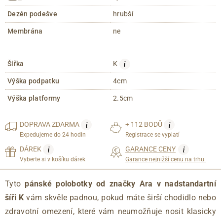
Dezén podešve
hrubší
Membrána
ne
i
Šířka
K
Výška podpatku
4cm
Výška platformy
2.5cm
i
i
DOPRAVA
ZDARMA
+ 112 BODŮ
Expedujeme do 24 hodin
Registrace se vyplatí
i
i
DÁREK
GARANCE CENY
Vyberte si v košíku dárek
Garance nejnižší cenu na trhu.
Tyto
pánské polobotky od značky Ara v nadstandartní
šíři K
vám skvěle padnou, pokud máte širší chodidlo nebo
zdravotní omezení, které vám neumožňuje nosit klasicky