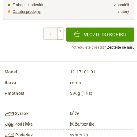
E-shop - k odeslání:
v pondělí
Ostatní prodejny
:
v úterý
+
VLOŽIT DO KOŠÍKU
-
Potřebujete poradit?
Zeptejte se nás.
Model
11-17101-01
Barva
černá
Hmotnost
390g (1 ks)
Svršek
kůže
Podšívka
kůže/textílie
Podešev
syntetika