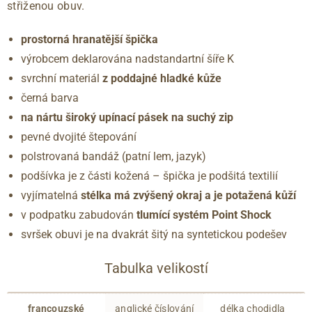
střiženou obuv.
prostorná hranatější špička
výrobcem deklarována nadstandartní šíře K
svrchní materiál
z poddajné hladké kůže
černá barva
na nártu široký upínací pásek na suchý zip
pevné dvojité štepování
polstrovaná bandáž (patní lem, jazyk)
podšívka je z části kožená – špička je podšitá textilií
vyjímatelná
stélka má zvýšený okraj a je potažená kůží
v podpatku zabudován
tlumící systém Point Shock
svršek obuvi je na dvakrát šitý na syntetickou podešev
Tabulka velikostí
francouzské
anglické číslování
délka chodidla