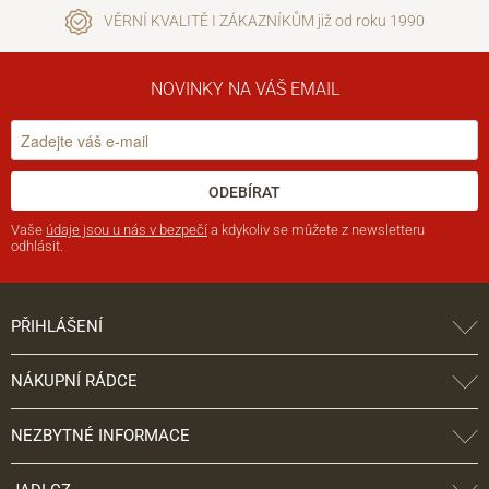
VĚRNÍ KVALITĚ I ZÁKAZNÍKŮM již od roku 1990
NOVINKY NA VÁŠ EMAIL
ODEBÍRAT
Vaše
údaje jsou u nás v bezpečí
a kdykoliv se můžete z newsletteru
odhlásit.
PŘIHLÁŠENÍ
NÁKUPNÍ RÁDCE
NEZBYTNÉ INFORMACE