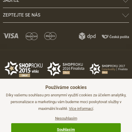
JADI.CZ
ZEPTEJTE SE NÁS
Používáme cookies
Díky vašemu souhlasu pro anonymní využití cookies za účelem analytiky,
personalizace a marketingu vám budeme moci poskytovat služby v
maximální kvalitě.
Více informací
.
©2026 JADI.cz. Užití materiálů bez souhlasu není možné.
Údaje mají pouze informativní charakter a mohou být změněny bez
předchozího upozornění.
Nesouhlasím
Technicky zajišťuje
Simplia.cz
.
Souhlasím