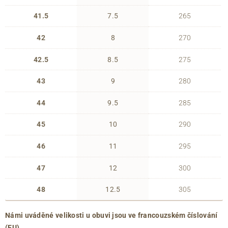
41.5
7.5
265
42
8
270
42.5
8.5
275
43
9
280
44
9.5
285
45
10
290
46
11
295
47
12
300
48
12.5
305
Námi uváděné velikosti u obuvi jsou ve francouzském číslování
(EU).