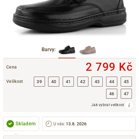
Barvy:
2 799 Kč
Cena
Velikost
39
40
41
42
43
44
45
46
47
Jak vybrat velikost
Skladem
U vás
:
13.8. 2026